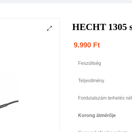
HECHT 1305 sa
9.990
Ft
Feszültség
Teljesítmény
Fordulatszám terhelés né
Korong átmérője