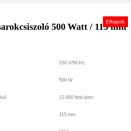
Elfogyott.
rokcsiszoló 500 Watt / 115 mm
230 V/50 Hz
500 W
lkül
12.000 ford./perc
115 mm