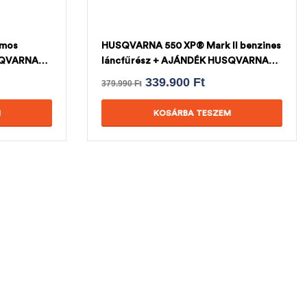
omos
HUSQVARNA 550 XP® Mark II benzines
SQVARNA
láncfűrész + AJÁNDÉK HUSQVARNA
LÁNC
339.900
Ft
379.990
Ft
M
KOSÁRBA TESZEM