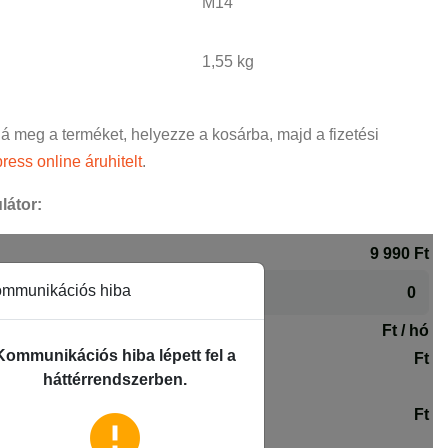
M14
1,55 kg
ná meg a terméket, helyezze a kosárba, majd a fizetési
ress online áruhitelt
.
látor: