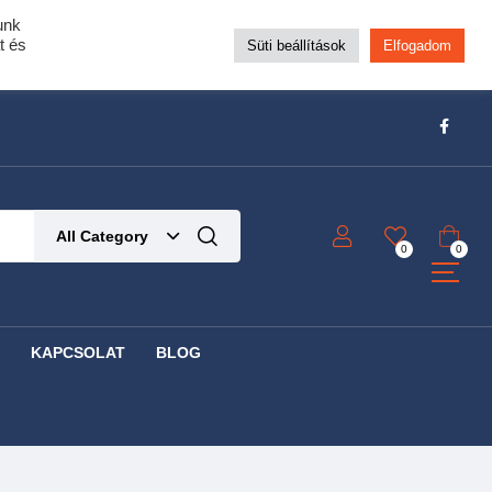
unk
pra!
t és
Süti beállítások
Elfogadom
t!
Részletek ide kattintva!
All Category
0
0
KAPCSOLAT
BLOG