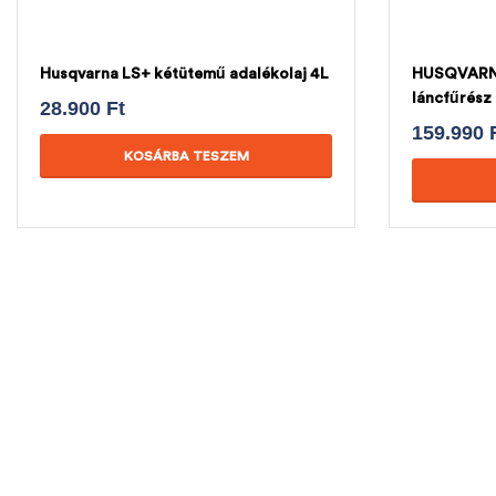
Husqvarna LS+ kétütemű adalékolaj 4L
HUSQVARNA
láncfűrész
28.900
Ft
159.990
KOSÁRBA TESZEM