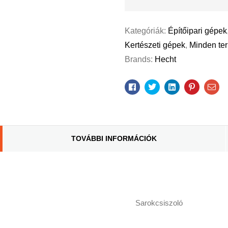
Kategóriák:
Építőipari gépek
Kertészeti gépek
,
Minden te
Brands:
Hecht
Facebook
Twitter
Linkedin
Pinterest
Ema
TOVÁBBI INFORMÁCIÓK
Sarokcsiszoló