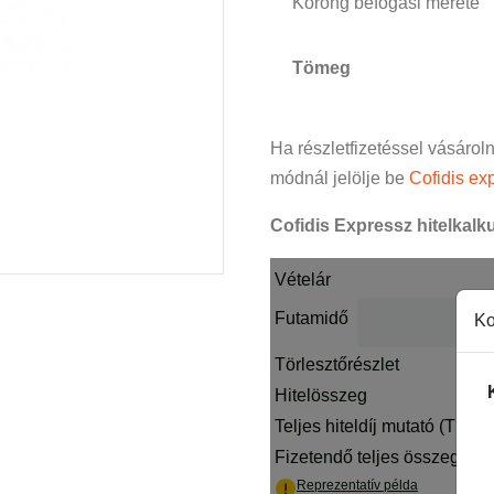
Korong befogási mérete
Tömeg
Ha részletfizetéssel vásárol
módnál jelölje be
Cofidis exp
Cofidis Expressz hitelkalku