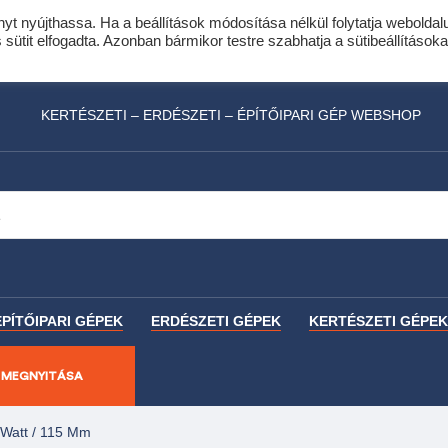
nyt nyújthassa. Ha a beállítások módosítása nélkül folytatja weboldal
idis expressz online áruhitel 0 % THM-el 10 hóna
ütit elfogadta. Azonban bármikor testre szabhatja a sütibeállításoka
láncfűrészhez ajándékba adunk egy fűrészlánco
KERTÉSZETI – ERDÉSZETI – ÉPÍTŐIPARI GÉP WEBSHOP
ÉPÍTŐIPARI GÉPEK
ERDÉSZETI GÉPEK
KERTÉSZETI GÉPEK
 MEGNYITÁSA
Watt / 115 Mm