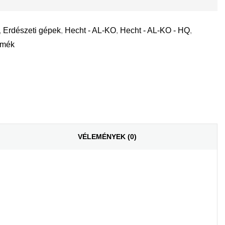
,
Erdészeti gépek
,
Hecht - AL-KO
,
Hecht - AL-KO - HQ
,
rmék
il
VÉLEMÉNYEK (0)