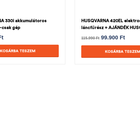
 330i akkumulátoros
HUSQVARNA 420EL elektr
 -csak gép
láncfűrész + AJÁNDÉK HU
LÁNC
Ft
99.900
Ft
115.990
Ft
KOSÁRBA TESZEM
KOSÁRBA TESZE