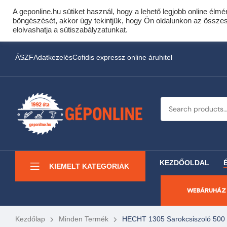
A geponline.hu sütiket használ, hogy a lehető legjobb online élmé
Cof
böngészését, akkor úgy tekintjük, hogy Ön oldalunkon az összes s
Most minden akciós HQ 
elolvashatja a sütiszabályzatunkat.
ÁSZF
Adatkezelés
Cofidis expressz online áruhitel
KEZDŐOLDAL
KIEMELT KATEGÓRIÁK
WEBÁRUHÁZ
Kezdőlap
Minden Termék
HECHT 1305 Sarokcsiszoló 500 