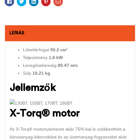
Facebook
Twitter
Linkedin
Pinterest
Email
LEÍRÁS
Lökettérfogat
50.2 см³
Teljesítmény
1.6 kW
Levegősebesség
80.47 m/s
Súly
10.21 kg
Jellemzők
X-Torq® motor
Az X-Torq® motorszerkezet akár 75%-kal is csökkentheti a
károsanyag-kibocsátást és az üzemanyag-fogyasztást akár