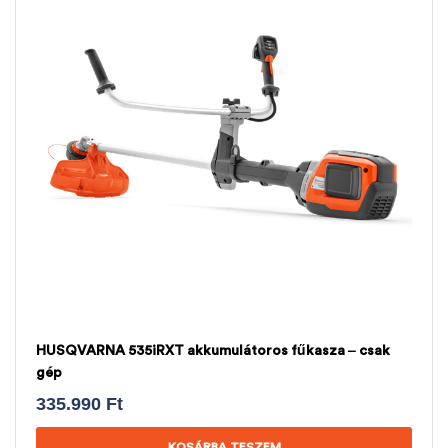
HUSQVARNA 535iRXT akkumulátoros fűkasza – csak
gép
335.990
Ft
KOSÁRBA TESZEM