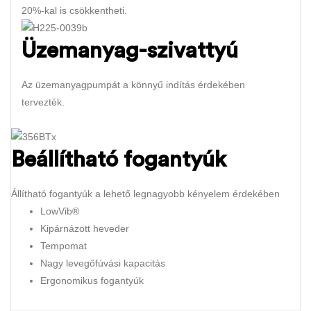
20%-kal is csökkentheti.
Üzemanyag-szivattyú
Az üze
manyagpumpát a könnyű indítás érd
ekében
tervezték.
Beállítható fogantyúk
Állítható fogantyúk a lehető legnagyobb kényelem érdekében
LowVib®
Kipárnázott heveder
Tempomat
Nagy levegőfúvási kapacitás
Ergonomikus fogantyúk