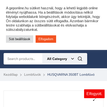
Cofidis expressz online áruhitel 0 % THM-el 10 hónapra!
A geponline.hu sütiket használ, hogy a lehető legjobb online
Most minden akciós HQ láncfűrészhez ajándékba adunk egy fűrészláncot!
élményt nyújthassa. Ha a beállítások módosítása nélkül
folytatja weboldalunk böngészését, akkor úgy tekintjük, hogy
Részletek ide kattintva!
Ön oldalunkon az összes sütit elfogadta. Azonban bármikor
testre szabhatja a sütibeállításokat és elolvashatja a
KERTÉSZETI – ERDÉSZETI – ÉPÍTŐIPARI GÉP WEBSHOP
sütiszabályzatunkat.
Süti beállítások
Elfogadom
0
All Category
Kezdőlap
Lombfúvók
HUSQVARNA 350BT Lombfúvó
Elfogyott.