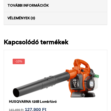
TOVÁBBI INFORMÁCIÓK
VÉLEMÉNYEK (0)
Kapcsolódó termékek
-10%
HUSQVARNA 125B Lombfúvó
127.900
Ft
141.490
Ft