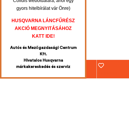
Cofidis weboldalára, ahol egy
gyors hitelbírálat vár Önre)
HUSQVARNA LÁNCFŰRÉSZ
AKCIÓ MEGNYITÁSÁHOZ
KATT IDE!
Autós és Mezőgazdasági Centrum
Kft.
Hivatalos Husqvarna
márkakereskedés és szerviz
Webáruház
Fiókom
Kosár
Kedvencek