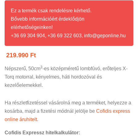
Ez a termék csak rendelésre kérhető.
Bővebb információért érdeklődjön
elérhetőségeinken!
+36 69 304 904, +36 69 322 603, info@geponline.hu
219.990
Ft
3
Népszerű, 50cm
-es középméretű lombfúvó, erőteljes X-
Torq motorral, kényelmes, háti hordozóval és
kezelőelemekkel.
Ha részletfizetéssel vásárolná meg a terméket, helyezze a
kosárba, majd a fizetési módnál jelölje be
Cofidis express
online áruhitelt
.
Cofidis Expressz hitelkalkulátor: