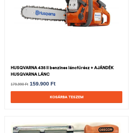
HUSQVARNA 435 II benzines láncfűrész + AJÁNDÉK
HUSQVARNA LÁNC
159.900
Ft
179.990
Ft
KOSÁRBA TESZEM