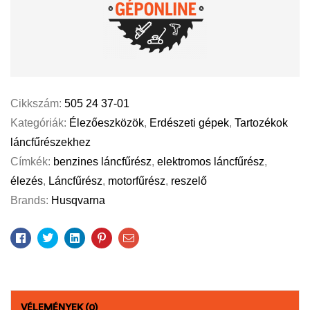
Cikkszám:
505 24 37-01
Kategóriák:
Élezőeszközök
,
Erdészeti gépek
,
Tartozékok
láncfűrészekhez
Címkék:
benzines láncfűrész
,
elektromos láncfűrész
,
élezés
,
Láncfűrész
,
motorfűrész
,
reszelő
Brands:
Husqvarna
Facebook
Twitter
Linkedin
Pinterest
Email
VÉLEMÉNYEK (0)