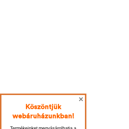
×
Köszöntjük
webáruházunkban!
Termékeinket megvásárolhatja a