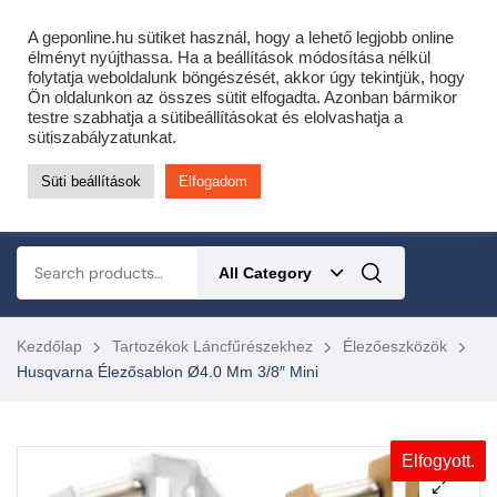
Cofidis expressz online áruhitel 0 % THM-el 10 hónapra!
A geponline.hu sütiket használ, hogy a lehető legjobb online
Most minden akciós HQ láncfűrészhez ajándékba adunk egy fűrészláncot!
élményt nyújthassa. Ha a beállítások módosítása nélkül
folytatja weboldalunk böngészését, akkor úgy tekintjük, hogy
Részletek ide kattintva!
Ön oldalunkon az összes sütit elfogadta. Azonban bármikor
testre szabhatja a sütibeállításokat és elolvashatja a
KERTÉSZETI – ERDÉSZETI – ÉPÍTŐIPARI GÉP WEBSHOP
sütiszabályzatunkat.
Süti beállítások
Elfogadom
0
All Category
Kezdőlap
Tartozékok Láncfűrészekhez
Élezőeszközök
Husqvarna Élezősablon Ø4.0 Mm 3/8″ Mini
Elfogyott.