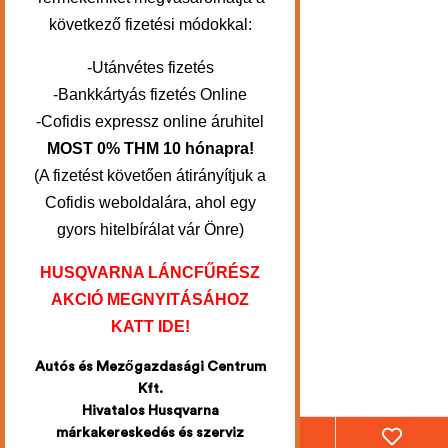
következő fizetési módokkal:
-Utánvétes fizetés
-Bankkártyás fizetés Online
-Cofidis expressz online áruhitel
MOST 0% THM 10 hónapra!
(A fizetést követően átirányítjuk a
Cofidis weboldalára, ahol egy
gyors hitelbírálat vár Önre)
HUSQVARNA LÁNCFŰRÉSZ
AKCIÓ MEGNYITÁSÁHOZ
KATT IDE!
Autós és Mezőgazdasági Centrum
Kft.
Hivatalos Husqvarna
márkakereskedés és szerviz