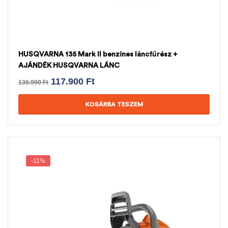
HUSQVARNA 135 Mark II benzines láncfűrész +
AJÁNDÉK HUSQVARNA LÁNC
117.900
Ft
130.990
Ft
KOSÁRBA TESZEM
-11%