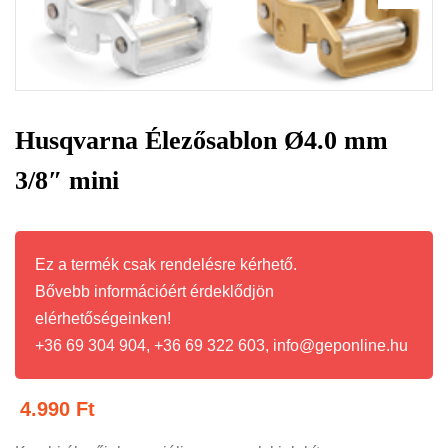
Husqvarna Élezősablon Ø4.0 mm
3/8″ mini
Ez a termék csak rendelésre kérhető.
Bővebb információért érdeklődjön
elérhetőségeinken!
+36 69 304 904, +36 69 322 603, info@geponline.hu
4.990
Ft