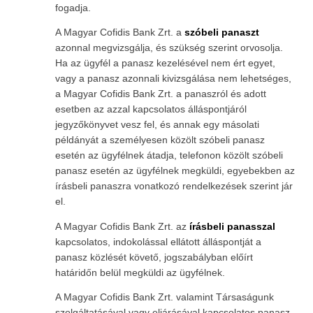
fogadja.
A Magyar Cofidis Bank Zrt. a
szóbeli panaszt
azonnal megvizsgálja, és szükség szerint orvosolja.
Ha az ügyfél a panasz kezelésével nem ért egyet,
vagy a panasz azonnali kivizsgálása nem lehetséges,
a Magyar Cofidis Bank Zrt. a panaszról és adott
esetben az azzal kapcsolatos álláspontjáról
jegyzőkönyvet vesz fel, és annak egy másolati
példányát a személyesen közölt szóbeli panasz
esetén az ügyfélnek átadja, telefonon közölt szóbeli
panasz esetén az ügyfélnek megküldi, egyebekben az
írásbeli panaszra vonatkozó rendelkezések szerint jár
el.
A Magyar Cofidis Bank Zrt. az
írásbeli panasszal
kapcsolatos, indokolással ellátott álláspontját a
panasz közlését követő, jogszabályban előírt
határidőn belül megküldi az ügyfélnek.
A Magyar Cofidis Bank Zrt. valamint Társaságunk
szolgáltatásával vagy eljárásával kapcsolatos panasz