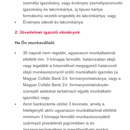
személyi igazolvány, vagy érvényes személyazonosító
igazolvány és lakcímkártya, új típusú kártya
formátumú vezetői engedély és lakcímkártya, vagy
Érvényes útlevél és lakcímkártya
2. Jövedelmet igazoló okmányok
Ha Ön munkavállaló
30 napnál nem régebbi, ugyanazon munkáltatónál
eltöltött min. 3 hónapja fennálló, határozatlan idejű
vagy legalább a futamidővel megegyező határozott
idejű munkaviszonyról szóló munkáltatói igazolás (a
Magyar Cofidis Bank Zrt. formanyomtatványa, vagy a
Magyar Cofidis Bank Zrt. formanyomtatványán
szereplő adatokat tartalmazó egyéb munkáltatói
igazolás) vagy
Azon bankszámla utolsó 3 kivonata, amely a
hiteligénylő aktív ugyanazon munkáltatónál eltöltött
minimum 3 hónapja fennálló munkaviszonyából
származó jövedelmét jogcímében is és
összegszerűségében is megállapítható módon