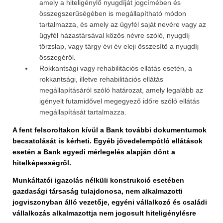
amely a hiteligénylő nyugdíját jogcímében és
összegszerűségében is megállapítható módon
tartalmazza, és amely az ügyfél saját nevére vagy az
ügyfél házastársával közös névre szóló, nyugdíj
törzslap, vagy tárgy évi év eleji összesítő a nyugdíj
összegéről.
Rokkantsági vagy rehabilitációs ellátás esetén, a
rokkantsági, illetve rehabilitációs ellátás
megállapításáról szóló határozat, amely legalább az
igényelt futamidővel megegyező időre szóló ellátás
megállapítását tartalmazza.
A fent felsoroltakon kívül a Bank további dokumentumok
becsatolását is kérheti. Egyéb jövedelempótló ellátások
esetén a Bank egyedi mérlegelés alapján dönt a
hitelképességről.
Munkáltatói igazolás nélküli konstrukció esetében
gazdasági társaság tulajdonosa, nem alkalmazotti
jogviszonyban álló vezetője, egyéni vállalkozó és családi
vállalkozás alkalmazottja nem jogosult hiteligénylésre