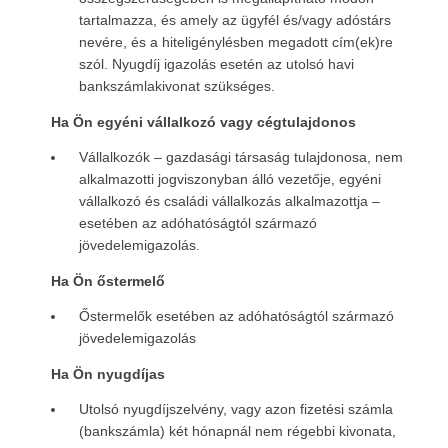
tartalmazza, és amely az ügyfél és/vagy adóstárs
nevére, és a hiteligénylésben megadott cím(ek)re
szól. Nyugdíj igazolás esetén az utolsó havi
bankszámlakivonat szükséges.
Ha Ön egyéni vállalkozó vagy cégtulajdonos
Vállalkozók – gazdasági társaság tulajdonosa, nem
alkalmazotti jogviszonyban álló vezetője, egyéni
vállalkozó és családi vállalkozás alkalmazottja –
esetében az adóhatóságtól származó
jövedelemigazolás.
Ha Ön őstermelő
Őstermelők esetében az adóhatóságtól származó
jövedelemigazolás
Ha Ön nyugdíjas
Utolsó nyugdíjszelvény, vagy azon fizetési számla
(bankszámla) két hónapnál nem régebbi kivonata,