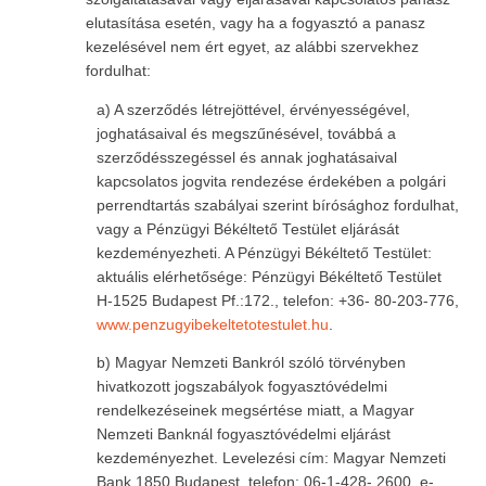
elutasítása esetén, vagy ha a fogyasztó a panasz
kezelésével nem ért egyet, az alábbi szervekhez
fordulhat:
a) A szerződés létrejöttével, érvényességével,
joghatásaival és megszűnésével, továbbá a
szerződésszegéssel és annak joghatásaival
kapcsolatos jogvita rendezése érdekében a polgári
perrendtartás szabályai szerint bírósághoz fordulhat,
vagy a Pénzügyi Békéltető Testület eljárását
kezdeményezheti. A Pénzügyi Békéltető Testület:
aktuális elérhetősége: Pénzügyi Békéltető Testület
H-1525 Budapest Pf.:172., telefon: +36- 80-203-776,
www.penzugyibekeltetotestulet.hu
.
b) Magyar Nemzeti Bankról szóló törvényben
hivatkozott jogszabályok fogyasztóvédelmi
rendelkezéseinek megsértése miatt, a Magyar
Nemzeti Banknál fogyasztóvédelmi eljárást
kezdeményezhet. Levelezési cím: Magyar Nemzeti
Bank 1850 Budapest, telefon: 06-1-428- 2600, e-