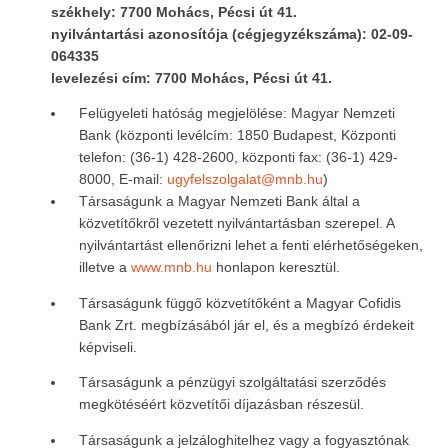
székhely: 7700 Mohács, Pécsi út 41.
nyilvántartási azonosítója (cégjegyzékszáma): 02-09-
064335
levelezési cím: 7700 Mohács, Pécsi út 41.
Felügyeleti hatóság megjelölése: Magyar Nemzeti
Bank (központi levélcím: 1850 Budapest, Központi
telefon: (36-1) 428-2600, központi fax: (36-1) 429-
8000, E-mail:
ugyfelszolgalat@mnb.hu
)
Társaságunk a Magyar Nemzeti Bank által a
közvetítőkről vezetett nyilvántartásban szerepel. A
nyilvántartást ellenőrizni lehet a fenti elérhetőségeken,
illetve a
www.mnb.hu
honlapon keresztül.
Társaságunk függő közvetítőként a Magyar Cofidis
Bank Zrt. megbízásából jár el, és a megbízó érdekeit
képviseli.
Társaságunk a pénzügyi szolgáltatási szerződés
megkötéséért közvetítői díjazásban részesül.
Társaságunk a jelzáloghitelhez vagy a fogyasztónak