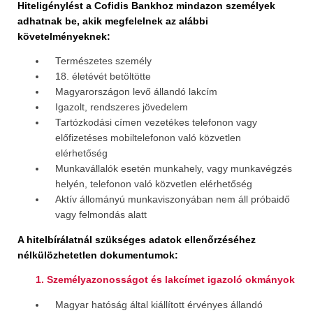
Hiteligénylést a Cofidis Bankhoz mindazon személyek
adhatnak be, akik megfelelnek az alábbi
követelményeknek:
Természetes személy
18. életévét betöltötte
Magyarországon levő állandó lakcím
Igazolt, rendszeres jövedelem
Tartózkodási címen vezetékes telefonon vagy
előfizetéses mobiltelefonon való közvetlen
elérhetőség
Munkavállalók esetén munkahely, vagy munkavégzés
helyén, telefonon való közvetlen elérhetőség
Aktív állományú munkaviszonyában nem áll próbaidő
vagy felmondás alatt
A hitelbírálatnál szükséges adatok ellenőrzéséhez
nélkülözhetetlen dokumentumok:
1. Személyazonosságot és lakcímet igazoló okmányok
Magyar hatóság által kiállított érvényes állandó