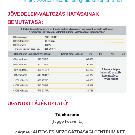
https://www.cofidisbank.hu/segedlet/dokumentumok
JÖVEDELEM-VÁLTOZÁS HATÁSAINAK
BEMUTATÁSA:
ÜGYNÖKI TÁJÉKOZTATÓ:
Tájékoztató
(függő közvetító)
cégnév: AUTOS ÉS MEZŐGAZDASÁGI CENTRUM KFT