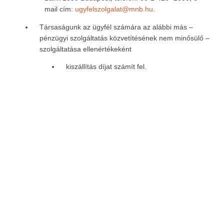
mail cím:
ugyfelszolgalat@mnb.hu
.
Társaságunk az ügyfél számára az alábbi más –
pénzügyi szolgáltatás közvetítésének nem minősülő –
szolgáltatása ellenértékeként
kiszállítás díjat számít fel.