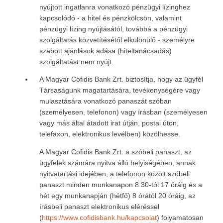
nyújtott ingatlanra vonatkozó pénzügyi lízinghez
kapcsolódó - a hitel és pénzkölcsön, valamint
pénzügyi lízing nyújtásától, továbbá a pénzügyi
szolgáltatás közvetítésétől elkülönülő - személyre
szabott ajánlások adása (hiteltanácsadás)
szolgáltatást nem nyújt.
A Magyar Cofidis Bank Zrt. biztosítja, hogy az ügyfél
Társaságunk magatartására, tevékenységére vagy
mulasztására vonatkozó panaszát szóban
(személyesen, telefonon) vagy írásban (személyesen
vagy más által átadott irat útján, postai úton,
telefaxon, elektronikus levélben) közölhesse.
A Magyar Cofidis Bank Zrt. a szóbeli panaszt, az
ügyfelek számára nyitva álló helyiségében, annak
nyitvatartási idejében, a telefonon közölt szóbeli
panaszt minden munkanapon 8:30-tól 17 óráig és a
hét egy munkanapján (hétfő) 8 órától 20 óráig, az
írásbeli panaszt elektronikus eléréssel
(
https://www.cofidisbank.hu/kapcsolat
) folyamatosan