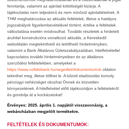
fenntartja, valamint az ajánlati kötöttségét kizárja. A
tájékoztatás nem teljeskörű és nem minősül ajánlattételnek. A
THM meghatározása az aktuális feltételek, illetve a hatályos
jogszabályok figyelembevételével történt, értéke a feltételek
változtatása esetén módosulhat. További részletek a hirdetett
áruhitel konstrukcióra vonatkozó aktuális, a Kereskedő
weboldalán megtekinthető és letölthető hirdetményben,
valamint a Bank Általános Üzletszabályzatában, hitelfelvétellel
kapcsolatos további hirdetményeiben és az általános
szerződési feltételekben, amelyeket a
https://www.cofidisbank.hu/segedlet/dokumentumok
oldalon
tekinthet meg, illetve tölthet le. A túlzott eladósodás komoly
pénzügyi nehézséget okozhat Önnek és közvetlen
környezetének. A hitelfelvétel előtt tájékozódjon a feltételekről
és gondolja át a kockázatokat!
Érvényes: 2025. április 1. napjától visszavonásig, a
webáruházban megjelölt termékekre.
FELTÉTELEK ÉS DOKUMENTUMOK: