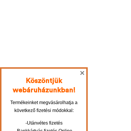
×
Köszöntjük
webáruházunkban!
Termékeinket megvásárolhatja a
következő fizetési módokkal:
-Utánvétes fizetés
-Bankkártyás fizetés Online