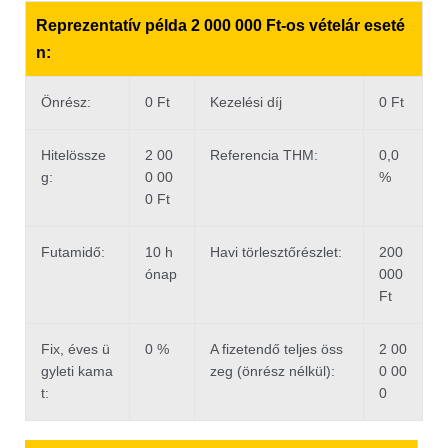
Reprezentatív példa 2 000 000 Ft-os vételár eseté
n:
Önrész:
0 Ft
Kezelési díj
0 Ft
Hitelössze
2 00
Referencia THM:
0,0
g:
0 00
%
0 Ft
Futamidő:
10 h
Havi törlesztőrészlet:
200
ónap
000
Ft
Fix, éves ü
0 %
A fizetendő teljes öss
2 00
gyleti kama
zeg (önrész nélkül):
0 00
t:
0