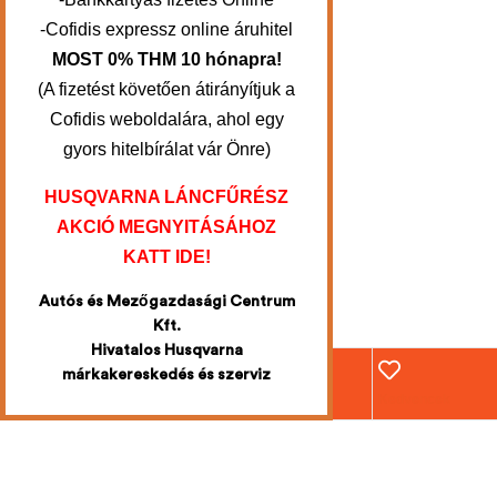
-Cofidis expressz online áruhitel
MOST 0% THM 10 hónapra!
(A fizetést követően átirányítjuk a
Cofidis weboldalára, ahol egy
gyors hitelbírálat vár Önre)
HUSQVARNA LÁNCFŰRÉSZ
AKCIÓ MEGNYITÁSÁHOZ
KATT IDE!
Autós és Mezőgazdasági Centrum
Kft.
Hivatalos Husqvarna
márkakereskedés és szerviz
Webáruház
Fiókom
Kosár
Kedvencek