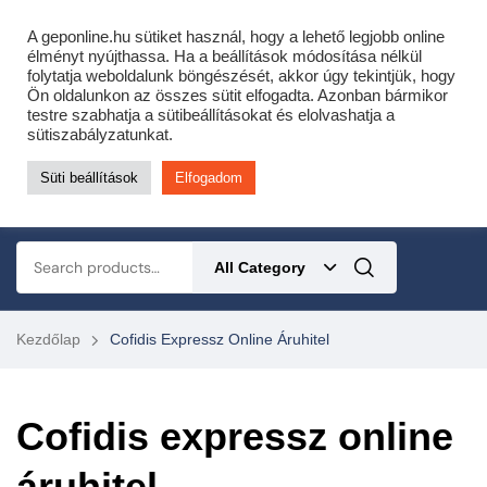
Cofidis expressz online áruhitel 0 % THM-el 10 hónapra!
A geponline.hu sütiket használ, hogy a lehető legjobb online
Most minden akciós HQ láncfűrészhez ajándékba adunk egy fűrészláncot!
élményt nyújthassa. Ha a beállítások módosítása nélkül
folytatja weboldalunk böngészését, akkor úgy tekintjük, hogy
Részletek ide kattintva!
Ön oldalunkon az összes sütit elfogadta. Azonban bármikor
testre szabhatja a sütibeállításokat és elolvashatja a
KERTÉSZETI – ERDÉSZETI – ÉPÍTŐIPARI GÉP WEBSHOP
sütiszabályzatunkat.
Süti beállítások
Elfogadom
0
All Category
Kezdőlap
Cofidis Expressz Online Áruhitel
Cofidis expressz online
áruhitel