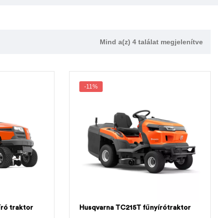
Mind a(z) 4 találat megjelenítve
-11%
ró traktor
Husqvarna TC215T fűnyírótraktor