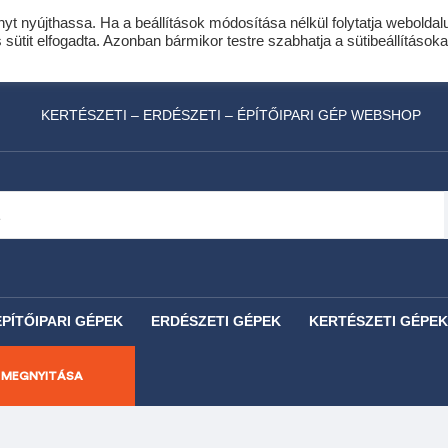
nyt nyújthassa. Ha a beállítások módosítása nélkül folytatja weboldal
idis expressz online áruhitel 0 % THM-el 10 hóna
ütit elfogadta. Azonban bármikor testre szabhatja a sütibeállításoka
láncfűrészhez ajándékba adunk egy fűrészlánco
KERTÉSZETI – ERDÉSZETI – ÉPÍTŐIPARI GÉP WEBSHOP
ÉPÍTŐIPARI GÉPEK
ERDÉSZETI GÉPEK
KERTÉSZETI GÉPEK
 MEGNYITÁSA