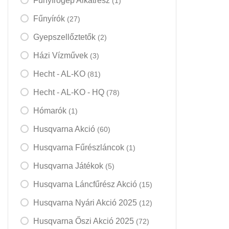
Fűnyírógép Alkatrész
(1)
Fűnyírók
(27)
Gyepszellőztetők
(2)
Házi Vízművek
(3)
Hecht - AL-KO
(81)
Hecht - AL-KO - HQ
(78)
Hómarók
(1)
Husqvarna Akció
(60)
Husqvarna Fűrészláncok
(1)
Husqvarna Játékok
(5)
Husqvarna Láncfűrész Akció
(15)
Husqvarna Nyári Akció 2025
(12)
Husqvarna Őszi Akció 2025
(72)