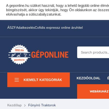
A geponline.hu sütiket használ, hogy a lehető legjobb online élmé
Cof
böngészését, akkor úgy tekintjük, hogy Ön oldalunkon az összes s
Most minden akciós HQ 
elolvashatja a sütiszabályzatunkat.
ÁSZF
Adatkezelés
Cofidis expressz online áruhitel
KEZDŐOLDAL
KIEMELT KATEGÓRIÁK
WEBÁRUHÁZ
Kezdőlap
Fűnyíró Traktorok