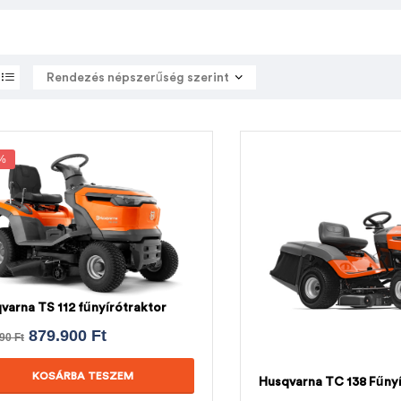
%
varna TS 112 fűnyírótraktor
879.900
Ft
990
Ft
KOSÁRBA TESZEM
Husqvarna TC 138 Fűnyí