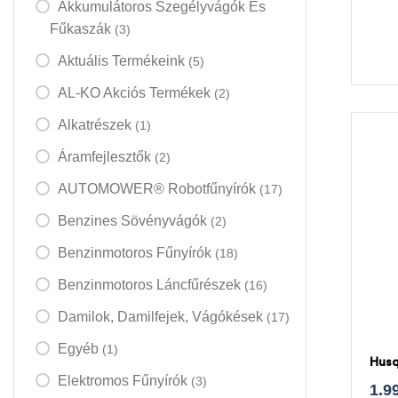
Akkumulátoros Szegélyvágók És
Fűkaszák
(3)
Aktuális Termékeink
(5)
AL-KO Akciós Termékek
(2)
Alkatrészek
(1)
Áramfejlesztők
(2)
AUTOMOWER® Robotfűnyírók
(17)
Benzines Sövényvágók
(2)
Benzinmotoros Fűnyírók
(18)
Benzinmotoros Láncfűrészek
(16)
Damilok, Damilfejek, Vágókések
(17)
Egyéb
(1)
Husq
Elektromos Fűnyírók
(3)
1.9