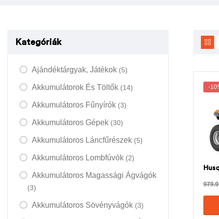
Kategóriák
Ajándéktárgyak, Játékok
(5)
Akkumulátorok És Töltők
(14)
-10
Akkumulátoros Fűnyírók
(3)
Akkumulátoros Gépek
(30)
Akkumulátoros Láncfűrészek
(5)
Akkumulátoros Lombfúvók
(2)
Husq
Akkumulátoros Magassági Ágvágók
979.
(3)
Akkumulátoros Sövényvágók
(3)