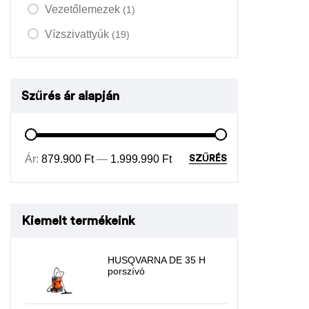
Vezetőlemezek
(1)
Vízszivattyúk
(19)
Szűrés ár alapján
Ár:
879.900 Ft
—
1.999.990 Ft
SZŰRÉS
Kiemelt termékeink
HUSQVARNA DE 35 H
porszívó