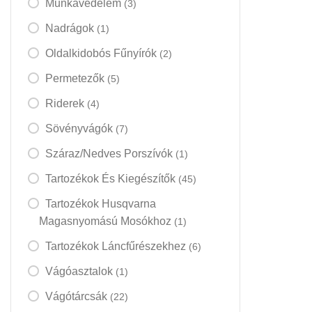
Munkavédelem
(3)
Nadrágok
(1)
Oldalkidobós Fűnyírók
(2)
Permetezők
(5)
Riderek
(4)
Sövényvágók
(7)
Száraz/nedves Porszívók
(1)
Tartozékok És Kiegészítők
(45)
Tartozékok Husqvarna
Magasnyomású Mosókhoz
(1)
Tartozékok Láncfűrészekhez
(6)
Vágóasztalok
(1)
Vágótárcsák
(22)