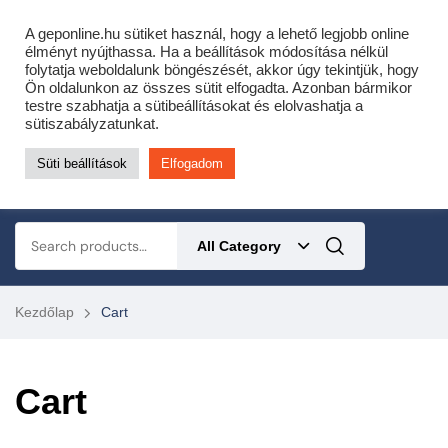
Cofidis expressz online áruhitel 0 % THM-el 10 hónapra!
A geponline.hu sütiket használ, hogy a lehető legjobb online
Most minden akciós HQ láncfűrészhez ajándékba adunk egy fűrészláncot!
élményt nyújthassa. Ha a beállítások módosítása nélkül
folytatja weboldalunk böngészését, akkor úgy tekintjük, hogy
Részletek ide kattintva!
Ön oldalunkon az összes sütit elfogadta. Azonban bármikor
testre szabhatja a sütibeállításokat és elolvashatja a
KERTÉSZETI – ERDÉSZETI – ÉPÍTŐIPARI GÉP WEBSHOP
sütiszabályzatunkat.
Süti beállítások
Elfogadom
0
All Category
Kezdőlap
Cart
Cart