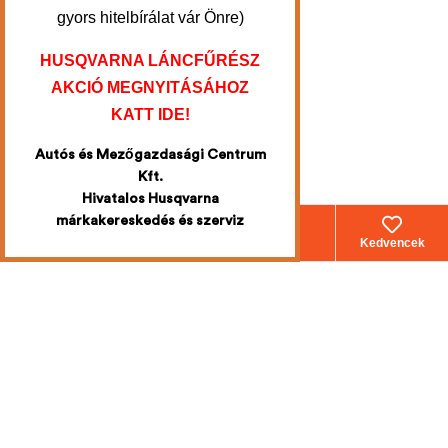
gyors hitelbírálat vár Önre)
HUSQVARNA LÁNCFŰRÉSZ
AKCIÓ MEGNYITÁSÁHOZ
KATT IDE!
Autós és Mezőgazdasági Centrum
Kft.
Hivatalos Husqvarna
márkakereskedés és szerviz
Webáruház
Fiókom
Kosár
Kedvencek