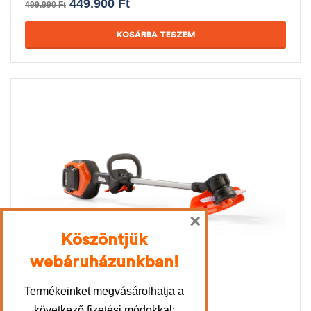
449.900
Ft
499.990
Ft
KOSÁRBA TESZEM
×
Köszöntjük
webáruházunkban!
Husqvarna 215iL Játék szegélyvágó
Termékeinket megvásárolhatja a
18.800
Ft
következő fizetési módokkal: