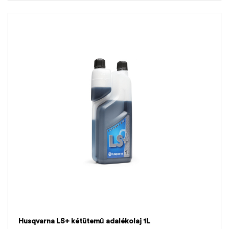
Husqvarna LS+ kétütemű adalékolaj 1L