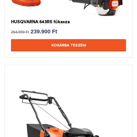
HUSQVARNA 543RS fűkasza
239.900
Ft
264.990
Ft
KOSÁRBA TESZEM