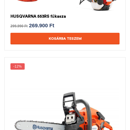
HUSQVARNA 553RS fűkasza
269.900
Ft
299.990
Ft
KOSÁRBA TESZEM
-12%