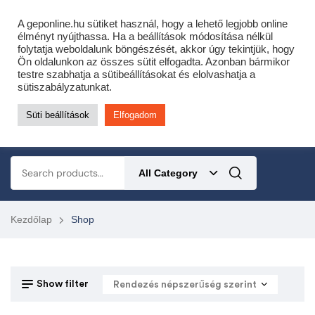
Cofidis expressz online áruhitel 0 % THM-el 10 hónapra!
A geponline.hu sütiket használ, hogy a lehető legjobb online
Most minden akciós HQ láncfűrészhez ajándékba adunk egy fűrészláncot!
élményt nyújthassa. Ha a beállítások módosítása nélkül
folytatja weboldalunk böngészését, akkor úgy tekintjük, hogy
Részletek ide kattintva!
Ön oldalunkon az összes sütit elfogadta. Azonban bármikor
testre szabhatja a sütibeállításokat és elolvashatja a
KERTÉSZETI – ERDÉSZETI – ÉPÍTŐIPARI GÉP WEBSHOP
sütiszabályzatunkat.
Süti beállítások
Elfogadom
0
All Category
Kezdőlap
Shop
Show filter