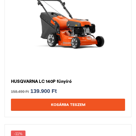
HUSQVARNA LC 140P fűnyíró
139.900
Ft
158.490
Ft
KOSÁRBA TESZEM
-11%