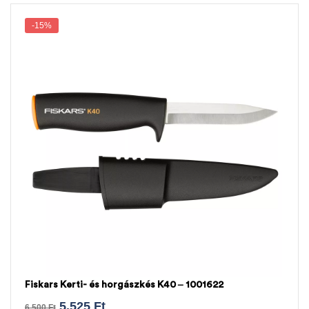
-15%
Fiskars Kerti- és horgászkés K40 – 1001622
5.525
Ft
6.500
Ft