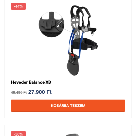
-44%
Heveder Balance XB
27.900
Ft
49.490
Ft
KOSÁRBA TESZEM
-10%