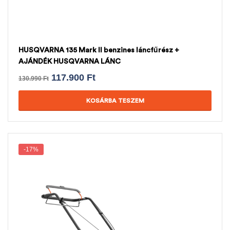
HUSQVARNA 135 Mark II benzines láncfűrész +
AJÁNDÉK HUSQVARNA LÁNC
117.900
Ft
130.990
Ft
KOSÁRBA TESZEM
-17%