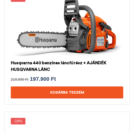
Husqvarna 440 benzines láncfűrész + AJÁNDÉK
HUSQVARNA LÁNC
197.900
Ft
219.990
Ft
KOSÁRBA TESZEM
-18%