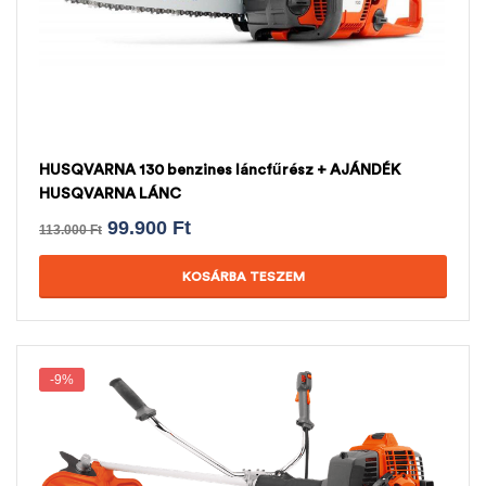
HUSQVARNA 130 benzines láncfűrész + AJÁNDÉK
HUSQVARNA LÁNC
99.900
Ft
113.000
Ft
KOSÁRBA TESZEM
-9%