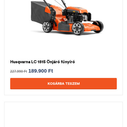
Husqvarna LC 151S Önjáró fűnyíró
189.900
Ft
227.990
Ft
KOSÁRBA TESZEM