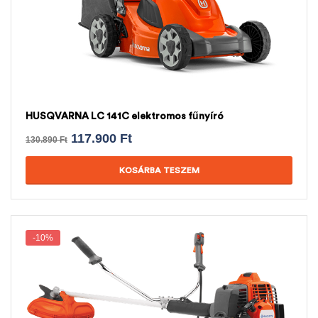
HUSQVARNA LC 141C elektromos fűnyíró
117.900
Ft
130.890
Ft
KOSÁRBA TESZEM
-10%