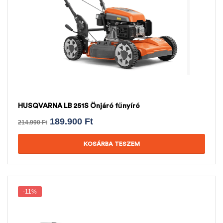
HUSQVARNA LB 251S Önjáró fűnyíró
189.900
Ft
214.990
Ft
KOSÁRBA TESZEM
-11%