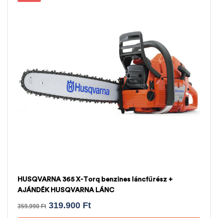
HUSQVARNA 365 X-Torq benzines láncfűrész +
AJÁNDÉK HUSQVARNA LÁNC
319.900
Ft
359.990
Ft