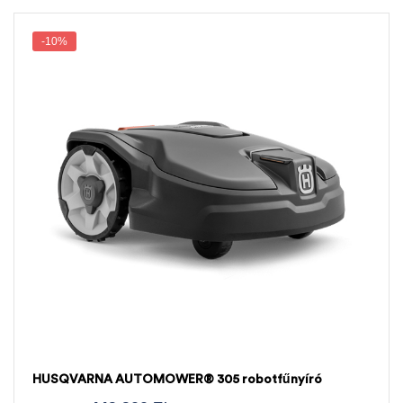
-10%
HUSQVARNA AUTOMOWER® 305 robotfűnyíró