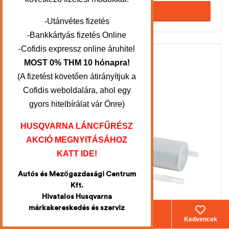
KOSÁRBA TESZEM
-Utánvétes fizetés
-Bankkártyás fizetés Online
-Cofidis expressz online áruhitel
MOST 0% THM 10 hónapra!
(A fizetést követően átirányítjuk a
Cofidis weboldalára, ahol egy
gyors hitelbírálat vár Önre)
HUSQVARNA LÁNCFŰRÉSZ
AKCIÓ MEGNYITÁSÁHOZ
KATT IDE!
Autós és Mezőgazdasági Centrum
Kft.
Hivatalos Husqvarna
márkakereskedés és szerviz
Webáruház
Fiókom
Kosár
Kedvencek