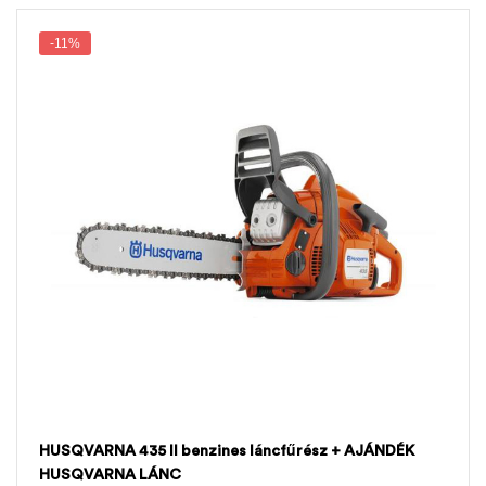
-11%
HUSQVARNA 435 II benzines láncfűrész + AJÁNDÉK
HUSQVARNA LÁNC