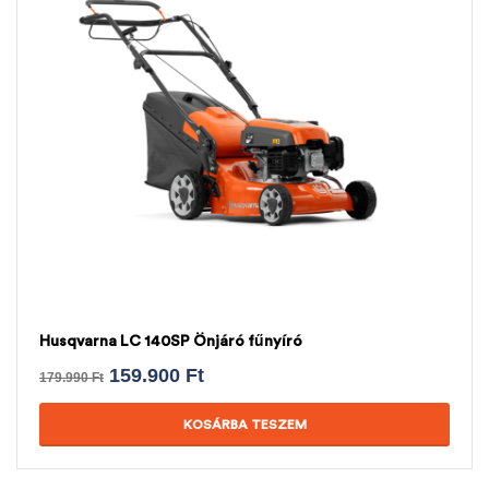
Husqvarna LC 140SP Önjáró fűnyíró
159.900
Ft
179.990
Ft
KOSÁRBA TESZEM