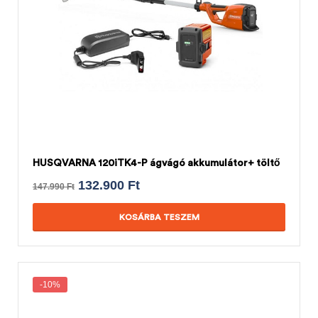
HUSQVARNA 120iTK4-P ágvágó akkumulátor+ töltő
132.900
Ft
147.990
Ft
KOSÁRBA TESZEM
-10%