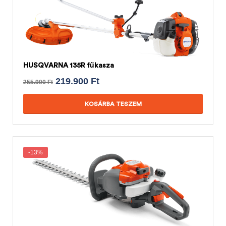
HUSQVARNA 135R fűkasza
219.900
Ft
255.900
Ft
KOSÁRBA TESZEM
-13%