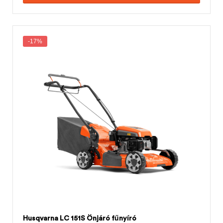
-17%
Husqvarna LC 151S Önjáró fűnyíró