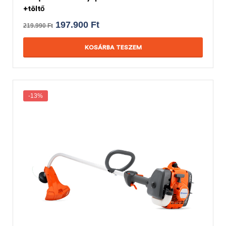
+töltő
197.900
Ft
219.990
Ft
KOSÁRBA TESZEM
-13%