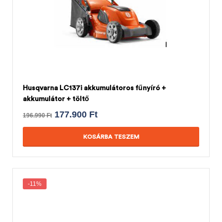
Husqvarna LC137i akkumulátoros fűnyíró +
akkumulátor + töltő
177.900
Ft
196.990
Ft
KOSÁRBA TESZEM
-11%