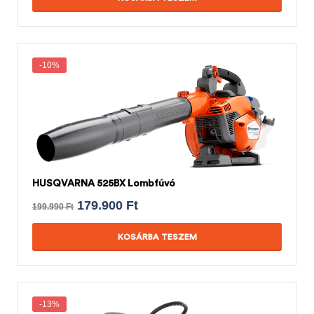
-10%
HUSQVARNA 525BX Lombfúvó
179.900
Ft
199.990
Ft
KOSÁRBA TESZEM
-13%