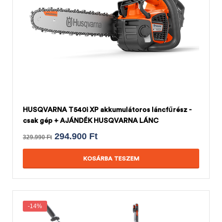
HUSQVARNA T540i XP akkumulátoros láncfűrész -
csak gép + AJÁNDÉK HUSQVARNA LÁNC
294.900
Ft
329.990
Ft
KOSÁRBA TESZEM
-14%