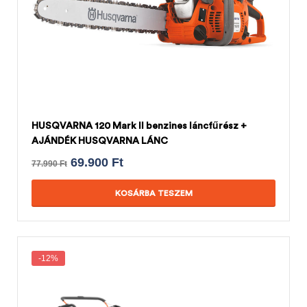
HUSQVARNA 120 Mark II benzines láncfűrész +
AJÁNDÉK HUSQVARNA LÁNC
69.900
Ft
77.990
Ft
KOSÁRBA TESZEM
-12%