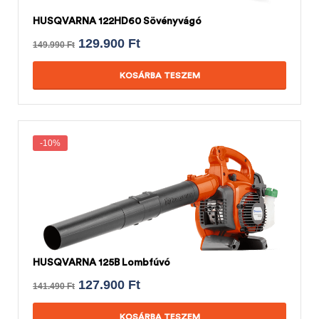
HUSQVARNA 122HD60 Sövényvágó
129.900
Ft
149.990
Ft
KOSÁRBA TESZEM
-10%
HUSQVARNA 125B Lombfúvó
127.900
Ft
141.490
Ft
KOSÁRBA TESZEM