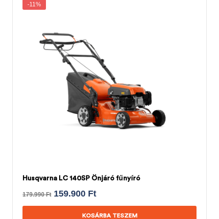
-11%
Husqvarna LC 140SP Önjáró fűnyíró
159.900
Ft
179.990
Ft
KOSÁRBA TESZEM