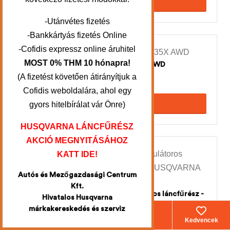
KOSÁRBA TESZEM
-Utánvétes fizetés
-Bankkártyás fizetés Online
-Cofidis expressz online áruhitel
-10%
MOST 0% THM 10 hónapra!
HUSQVARNA AUTOMOWER® 435X AWD
(A fizetést követően átirányítjuk a
2.249.900
Ft
2.499.900
Ft
Cofidis weboldalára, ahol egy
KOSÁRBA TESZEM
gyors hitelbírálat vár Önre)
HUSQVARNA LÁNCFŰRÉSZ
AKCIÓ MEGNYITÁSÁHOZ
-15%
KATT IDE!
Autós és Mezőgazdasági Centrum
Kft.
HUSQVARNA T535i XP® akkumulátoros láncfűrész -
Hivatalos Husqvarna
csak gép + AJÁNDÉK HUSQVARNA LÁNC
márkakereskedés és szerviz
199.900
Ft
Webáruház
Fiókom
Kosár
Kedvencek
234.990
Ft