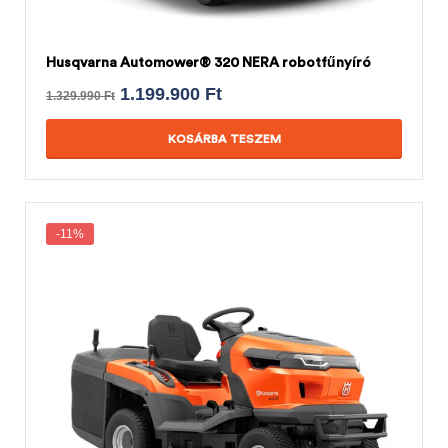
Husqvarna Automower® 320 NERA robotfűnyíró
1.199.900
Ft
1.329.990
Ft
KOSÁRBA TESZEM
-11%