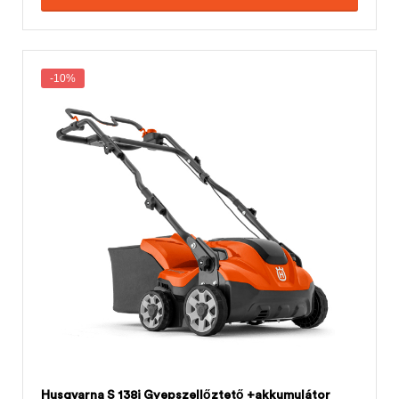
-10%
Husqvarna S 138i Gyepszellőztető +akkumulátor