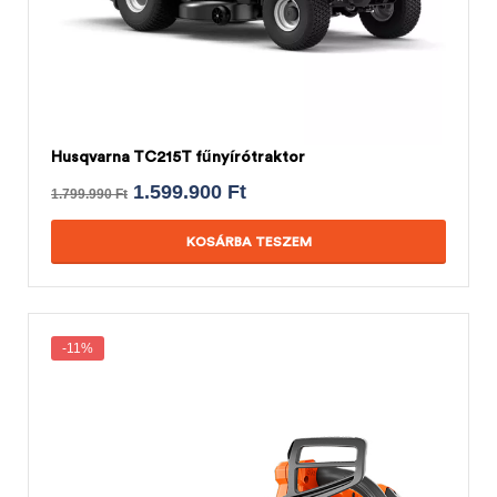
Husqvarna TC215T fűnyírótraktor
1.599.900
Ft
1.799.990
Ft
KOSÁRBA TESZEM
-11%