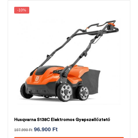
-10%
Husqvarna S138C Elektromos Gyepszellőztető
96.900
Ft
107.990
Ft