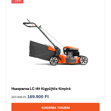
-18%
Husqvarna LC 151 fűgyűjtős fűnyíró
169.900
Ft
207.990
Ft
KOSÁRBA TESZEM