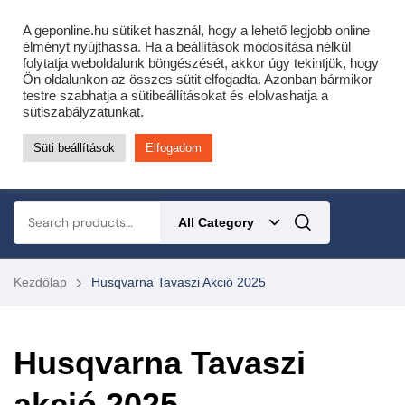
Cofidis expressz online áruhitel 0 % THM-el 10 hónapra!
A geponline.hu sütiket használ, hogy a lehető legjobb online
Most minden akciós HQ láncfűrészhez ajándékba adunk egy fűrészláncot!
élményt nyújthassa. Ha a beállítások módosítása nélkül
folytatja weboldalunk böngészését, akkor úgy tekintjük, hogy
Részletek ide kattintva!
Ön oldalunkon az összes sütit elfogadta. Azonban bármikor
testre szabhatja a sütibeállításokat és elolvashatja a
KERTÉSZETI – ERDÉSZETI – ÉPÍTŐIPARI GÉP WEBSHOP
sütiszabályzatunkat.
Süti beállítások
Elfogadom
0
All Category
Kezdőlap
Husqvarna Tavaszi Akció 2025
Husqvarna Tavaszi
akció 2025