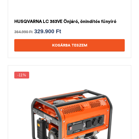
HUSQVARNA LC 353VE Önjáró, önindítós fűnyíró
329.900
Ft
364.990
Ft
KOSÁRBA TESZEM
-11%