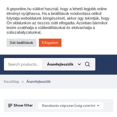
Cofidis expressz online áruhitel 0 % THM-el 10 hónapra!
A geponline.hu sütiket használ, hogy a lehető legjobb online
Most minden akciós HQ láncfűrészhez ajándékba adunk egy fűrészláncot!
élményt nyújthassa. Ha a beállítások módosítása nélkül
folytatja weboldalunk böngészését, akkor úgy tekintjük, hogy
Részletek ide kattintva!
Ön oldalunkon az összes sütit elfogadta. Azonban bármikor
testre szabhatja a sütibeállításokat és elolvashatja a
KERTÉSZETI – ERDÉSZETI – ÉPÍTŐIPARI GÉP WEBSHOP
sütiszabályzatunkat.
Süti beállítások
Elfogadom
0
Áramfejlesztők
Kezdőlap
Áramfejlesztők
Show filter