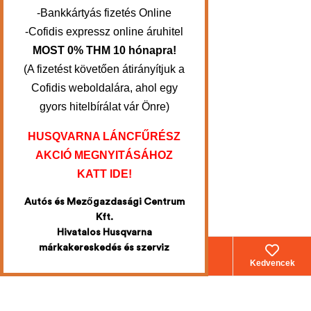
-Bankkártyás fizetés Online
-Cofidis expressz online áruhitel
MOST 0% THM 10 hónapra!
(A fizetést követően átirányítjuk a
Cofidis weboldalára, ahol egy
gyors hitelbírálat vár Önre)
HUSQVARNA LÁNCFŰRÉSZ
AKCIÓ MEGNYITÁSÁHOZ
KATT IDE!
Autós és Mezőgazdasági Centrum
Kft.
Hivatalos Husqvarna
márkakereskedés és szerviz
Webáruház
Fiókom
Kosár
Kedvencek