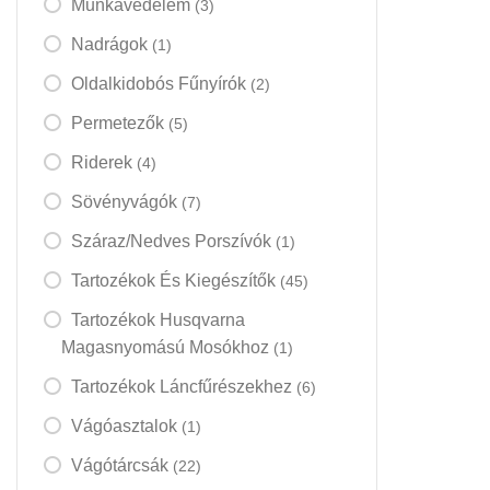
Munkavédelem
(3)
Nadrágok
(1)
Oldalkidobós Fűnyírók
(2)
Permetezők
(5)
Riderek
(4)
Sövényvágók
(7)
Száraz/nedves Porszívók
(1)
Tartozékok És Kiegészítők
(45)
Tartozékok Husqvarna
Magasnyomású Mosókhoz
(1)
Tartozékok Láncfűrészekhez
(6)
Vágóasztalok
(1)
Vágótárcsák
(22)