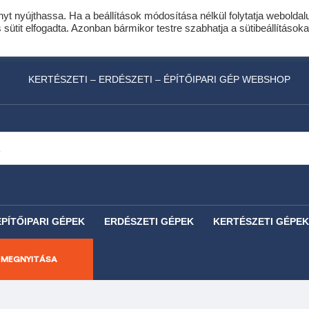
nyt nyújthassa. Ha a beállítások módosítása nélkül folytatja weboldal
idis expressz online áruhitel 0 % THM-el 10 hóna
ütit elfogadta. Azonban bármikor testre szabhatja a sütibeállításoka
láncfűrészhez ajándékba adunk egy fűrészlánco
KERTÉSZETI – ERDÉSZETI – ÉPÍTŐIPARI GÉP WEBSHOP
ÉPÍTŐIPARI GÉPEK
ERDÉSZETI GÉPEK
KERTÉSZETI GÉPEK
 MEGNYITÁSA