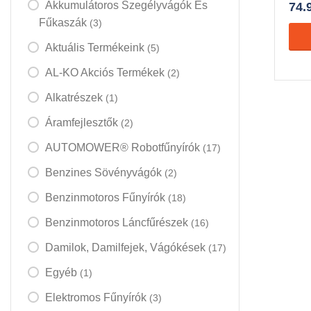
Akkumulátoros Szegélyvágók És
74.
Fűkaszák
(3)
Aktuális Termékeink
(5)
AL-KO Akciós Termékek
(2)
Alkatrészek
(1)
Áramfejlesztők
(2)
AUTOMOWER® Robotfűnyírók
(17)
Benzines Sövényvágók
(2)
Benzinmotoros Fűnyírók
(18)
Benzinmotoros Láncfűrészek
(16)
Damilok, Damilfejek, Vágókések
(17)
Egyéb
(1)
Elektromos Fűnyírók
(3)