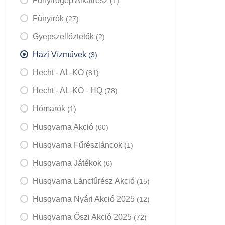
Fűnyírógép Alkatrész
(1)
Fűnyírók
(27)
Gyepszellőztetők
(2)
Házi Vízművek
(3)
Hecht - AL-KO
(81)
Hecht - AL-KO - HQ
(78)
Hómarók
(1)
Husqvarna Akció
(60)
Husqvarna Fűrészláncok
(1)
Husqvarna Játékok
(6)
Husqvarna Láncfűrész Akció
(15)
Husqvarna Nyári Akció 2025
(12)
Husqvarna Őszi Akció 2025
(72)