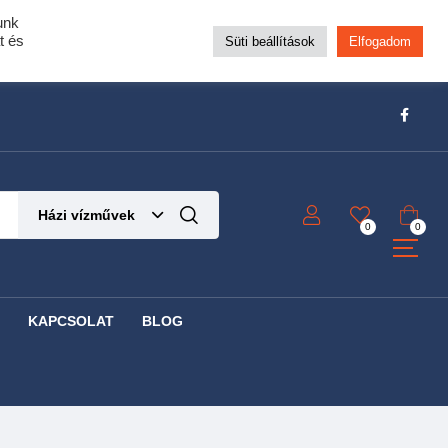
unk
pra!
t és
Süti beállítások
Elfogadom
t!
Részletek ide kattintva!
Házi vízművek
0
0
KAPCSOLAT
BLOG