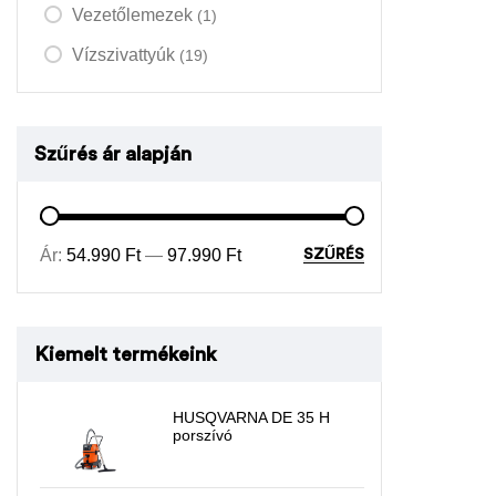
Vezetőlemezek
(1)
Vízszivattyúk
(19)
Szűrés ár alapján
Ár:
54.990 Ft
—
97.990 Ft
SZŰRÉS
Kiemelt termékeink
HUSQVARNA DE 35 H
porszívó