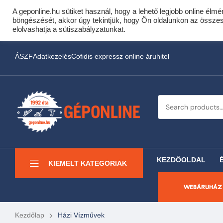
A geponline.hu sütiket használ, hogy a lehető legjobb online élmé
Cof
böngészését, akkor úgy tekintjük, hogy Ön oldalunkon az összes s
Most minden akciós HQ 
elolvashatja a sütiszabályzatunkat.
ÁSZF
Adatkezelés
Cofidis expressz online áruhitel
KEZDŐOLDAL
KIEMELT KATEGÓRIÁK
WEBÁRUHÁZ
Kezdőlap
Házi Vízművek