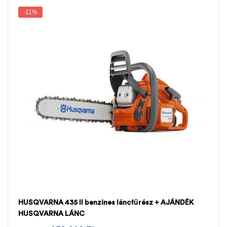
-11%
HUSQVARNA 435 II benzines láncfűrész + AJÁNDÉK
HUSQVARNA LÁNC