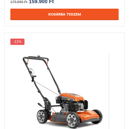
159.900
Ft
179.990
Ft
KOSÁRBA TESZEM
-12%