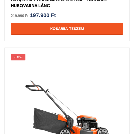
HUSQVARNA LÁNC
197.900
Ft
219.990
Ft
KOSÁRBA TESZEM
-18%