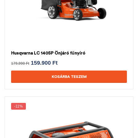
Husqvarna LC 140SP Önjáró fűnyíró
159.900
Ft
179.990
Ft
KOSÁRBA TESZEM
-11%