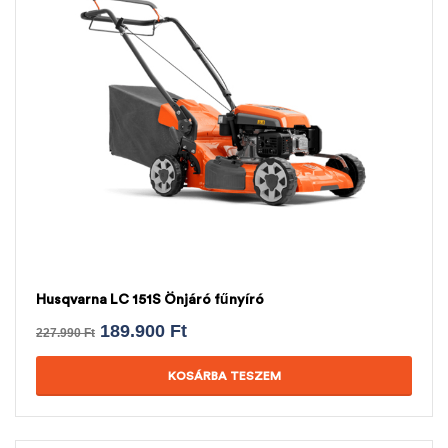
Husqvarna LC 151S Önjáró fűnyíró
189.900
Ft
227.990
Ft
KOSÁRBA TESZEM