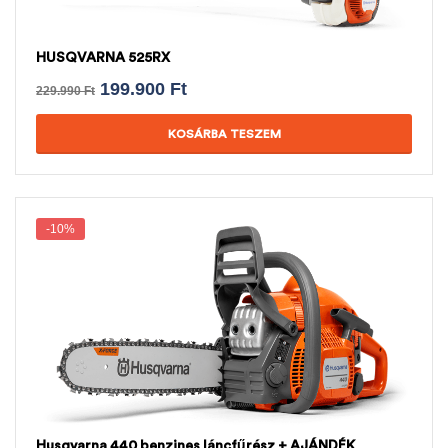
HUSQVARNA 525RX
199.900
Ft
229.990
Ft
KOSÁRBA TESZEM
-10%
Husqvarna 440 benzines láncfűrész + AJÁNDÉK