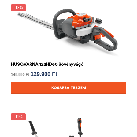
-13%
HUSQVARNA 122HD60 Sövényvágó
129.900
Ft
149.990
Ft
KOSÁRBA TESZEM
-11%