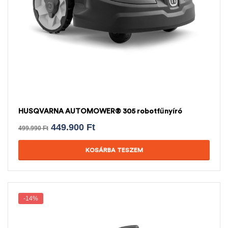
HUSQVARNA AUTOMOWER® 305 robotfűnyíró
449.900
Ft
499.990
Ft
KOSÁRBA TESZEM
-14%