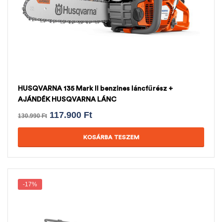
HUSQVARNA 135 Mark II benzines láncfűrész +
AJÁNDÉK HUSQVARNA LÁNC
117.900
Ft
130.990
Ft
KOSÁRBA TESZEM
-17%