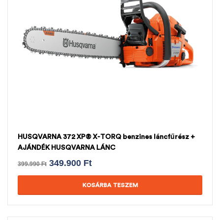
HUSQVARNA 372 XP® X-TORQ benzines láncfűrész +
AJÁNDÉK HUSQVARNA LÁNC
349.900
Ft
399.990
Ft
KOSÁRBA TESZEM