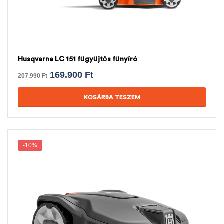
Husqvarna LC 151 fűgyűjtős fűnyíró
169.900
Ft
207.990
Ft
KOSÁRBA TESZEM
-10%