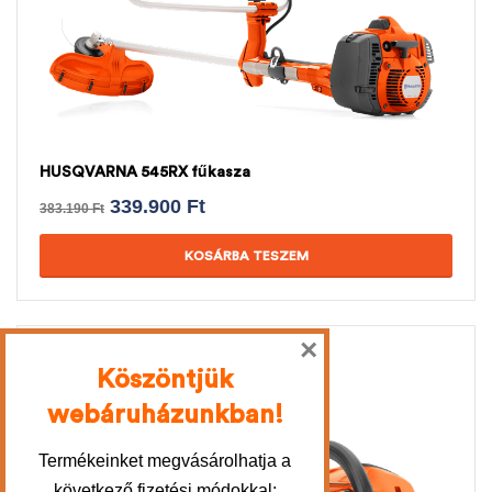
HUSQVARNA 545RX fűkasza
339.900
Ft
383.190
Ft
KOSÁRBA TESZEM
×
-11%
Köszöntjük
webáruházunkban!
Termékeinket megvásárolhatja a
következő fizetési módokkal: