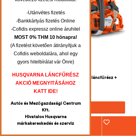
-Utánvétes fizetés
-Bankkártyás fizetés Online
-Cofidis expressz online áruhitel
MOST 0% THM 10 hónapra!
(A fizetést követően átirányítjuk a
Cofidis weboldalára, ahol egy
gyors hitelbírálat vár Önre)
HUSQVARNA LÁNCFŰRÉSZ
HUSQVARNA 550 XP® Mark II benzines láncfűrész +
AKCIÓ MEGNYITÁSÁHOZ
AJÁNDÉK HUSQVARNA LÁNC
KATT IDE!
339.900
Ft
379.990
Ft
Autós és Mezőgazdasági Centrum
KOSÁRBA TESZEM
Kft.
Hivatalos Husqvarna
márkakereskedés és szerviz
Webáruház
Fiókom
Kosár
Kedvencek