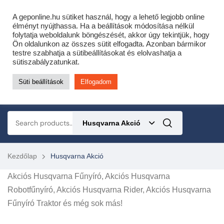
Cofidis expressz online áruhitel 0 % THM-el 10 hónapra!
A geponline.hu sütiket használ, hogy a lehető legjobb online
Most minden akciós HQ láncfűrészhez ajándékba adunk egy fűrészláncot!
élményt nyújthassa. Ha a beállítások módosítása nélkül
folytatja weboldalunk böngészését, akkor úgy tekintjük, hogy
Részletek ide kattintva!
Ön oldalunkon az összes sütit elfogadta. Azonban bármikor
testre szabhatja a sütibeállításokat és elolvashatja a
KERTÉSZETI – ERDÉSZETI – ÉPÍTŐIPARI GÉP WEBSHOP
sütiszabályzatunkat.
Süti beállítások
Elfogadom
0
Husqvarna Akció
Kezdőlap
Husqvarna Akció
Akciós Husqvarna Fűnyíró, Akciós Husqvarna
Robotfűnyíró, Akciós Husqvarna Rider, Akciós Husqvarna
Fűnyíró Traktor és még sok más!