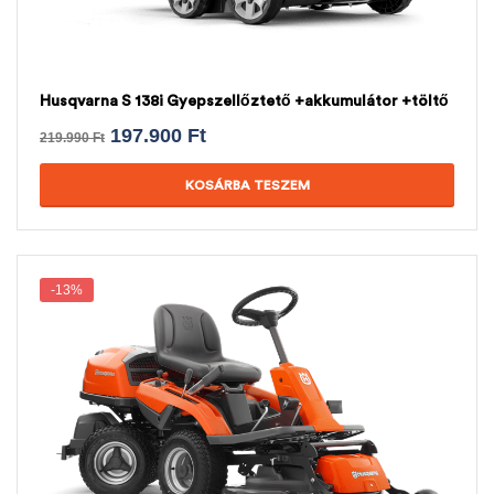
Husqvarna S 138i Gyepszellőztető +akkumulátor +töltő
197.900
Ft
219.990
Ft
KOSÁRBA TESZEM
-13%