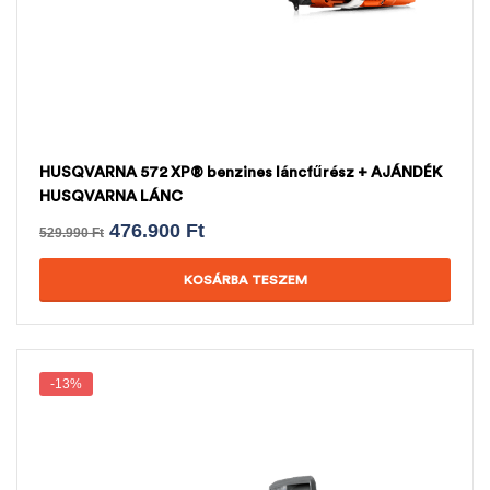
HUSQVARNA 572 XP® benzines láncfűrész + AJÁNDÉK
HUSQVARNA LÁNC
476.900
Ft
529.990
Ft
KOSÁRBA TESZEM
-13%