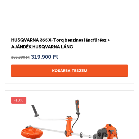
HUSQVARNA 365 X-Torq benzines láncfűrész +
AJÁNDÉK HUSQVARNA LÁNC
319.900
Ft
359.990
Ft
KOSÁRBA TESZEM
-13%