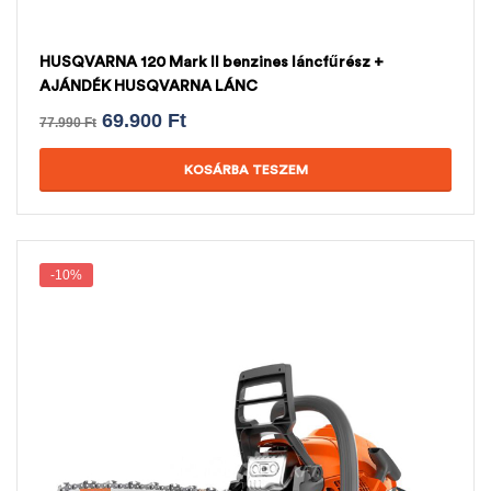
HUSQVARNA 120 Mark II benzines láncfűrész +
AJÁNDÉK HUSQVARNA LÁNC
69.900
Ft
77.990
Ft
KOSÁRBA TESZEM
-10%