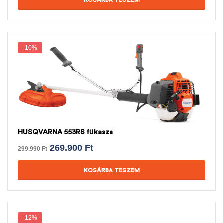
KOSÁRBA TESZEM
-10%
HUSQVARNA 553RS fűkasza
269.900
Ft
299.990
Ft
KOSÁRBA TESZEM
-12%