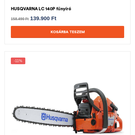
HUSQVARNA LC 140P fűnyíró
139.900
Ft
158.490
Ft
KOSÁRBA TESZEM
-11%