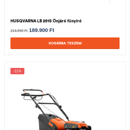
HUSQVARNA LB 251S Önjáró fűnyíró
189.900
Ft
214.990
Ft
KOSÁRBA TESZEM
-11%