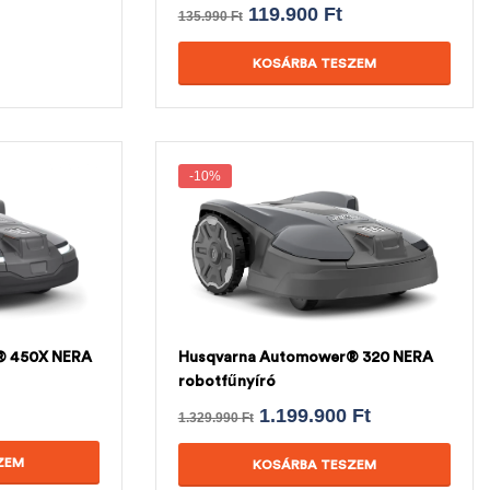
119.900
Ft
135.990
Ft
KOSÁRBA TESZEM
-10%
® 450X NERA
Husqvarna Automower® 320 NERA
robotfűnyíró
1.199.900
Ft
1.329.990
Ft
ZEM
KOSÁRBA TESZEM