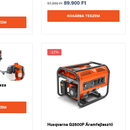
89.900
Ft
97.990
Ft
KOSÁRBA TESZEM
ZEM
-12%
sza
ZEM
Husqvarna G2500P Áramfejlesztő