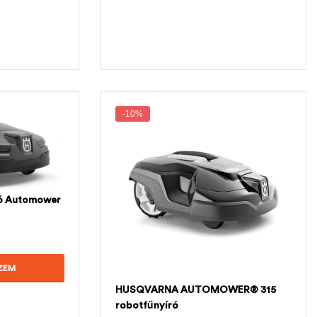
-10%
ró Automower
ZEM
HUSQVARNA AUTOMOWER® 315
robotfűnyíró