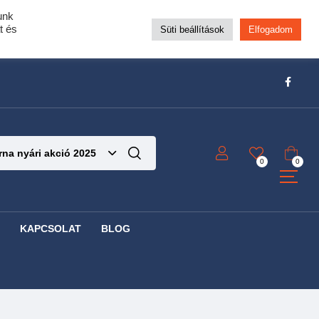
unk
pra!
t és
Süti beállítások
Elfogadom
t!
Részletek ide kattintva!
na nyári akció 2025
0
0
KAPCSOLAT
BLOG