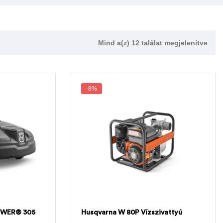
Mind a(z) 12 találat megjelenítve
-8%
WER® 305
Husqvarna W 80P Vízszivattyú