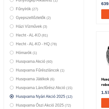
Fűnyírógép Alkatrész
(1)
639
Fűnyírók
(27)
Gyepszellőztetők
(2)
Házi Vízművek
(3)
Hecht - AL-KO
(81)
Hecht - AL-KO - HQ
(78)
Hómarók
(1)
Husqvarna Akció
(60)
Husqvarna Fűrészláncok
(1)
Husqvarna Játékok
(6)
Hus
robo
Husqvarna Láncfűrész Akció
(15)
1.5
Husqvarna Nyári Akció 2025
(12)
Husqvarna Őszi Akció 2025
(72)