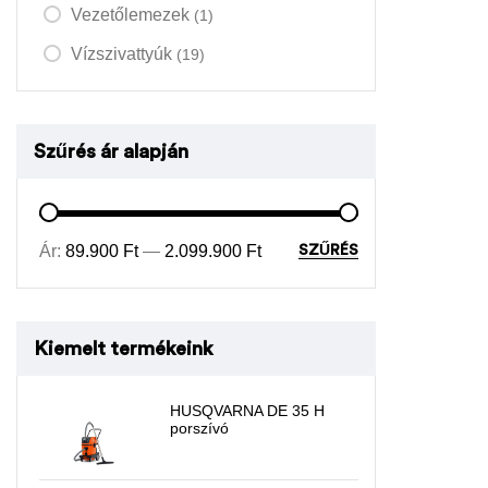
Vezetőlemezek
(1)
Vízszivattyúk
(19)
Szűrés ár alapján
Ár:
89.900 Ft
—
2.099.900 Ft
SZŰRÉS
Kiemelt termékeink
HUSQVARNA DE 35 H
porszívó