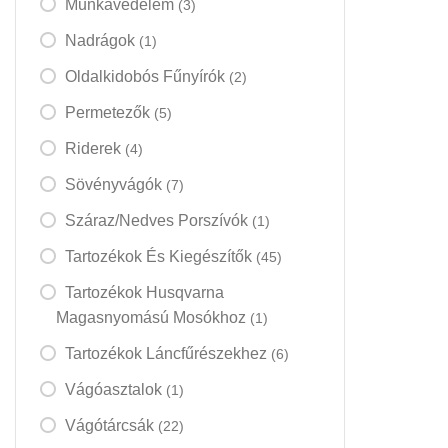
Munkavédelem
(3)
Nadrágok
(1)
Oldalkidobós Fűnyírók
(2)
Permetezők
(5)
Riderek
(4)
Sövényvágók
(7)
Száraz/nedves Porszívók
(1)
Tartozékok És Kiegészítők
(45)
Tartozékok Husqvarna
Magasnyomású Mosókhoz
(1)
Tartozékok Láncfűrészekhez
(6)
Vágóasztalok
(1)
Vágótárcsák
(22)