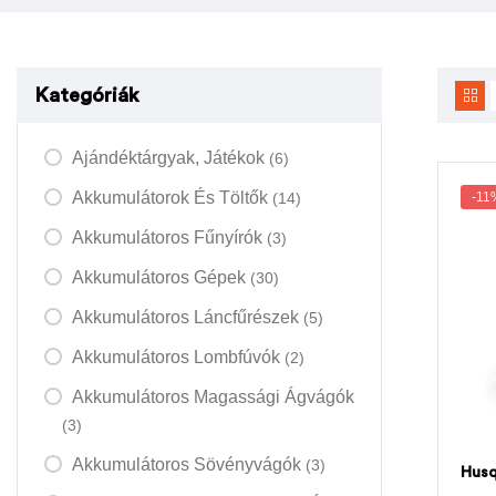
Kategóriák
Ajándéktárgyak, Játékok
(6)
Akkumulátorok És Töltők
(14)
-11
Akkumulátoros Fűnyírók
(3)
Akkumulátoros Gépek
(30)
Akkumulátoros Láncfűrészek
(5)
Akkumulátoros Lombfúvók
(2)
Akkumulátoros Magassági Ágvágók
(3)
Akkumulátoros Sövényvágók
(3)
Husq