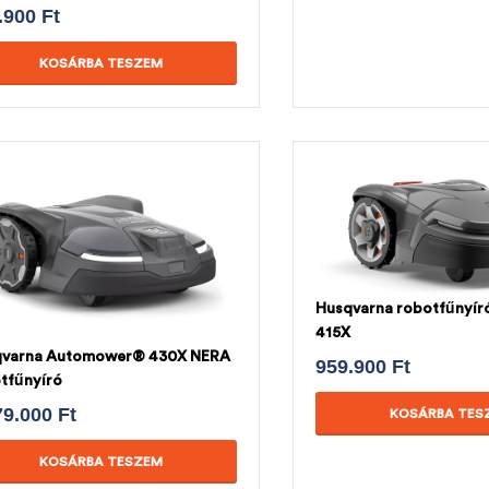
.900
Ft
KOSÁRBA TESZEM
Husqvarna robotfűnyí
415X
qvarna Automower® 430X NERA
959.900
Ft
tfűnyíró
79.000
Ft
KOSÁRBA TES
KOSÁRBA TESZEM