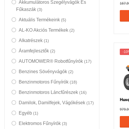
Akkumulátoros Szegélyvágók És
167.
Fűkaszák
(3)
Aktuális Termékeink
(5)
AL-KO Akciós Termékek
(2)
Alkatrészek
(1)
Áramfejlesztők
(2)
-10
AUTOMOWER® Robotfűnyírók
(17)
Benzines Sövényvágók
(2)
Benzinmotoros Fűnyírók
(18)
Benzinmotoros Láncfűrészek
(16)
Husq
Damilok, Damilfejek, Vágókések
(17)
979.
Egyéb
(1)
Elektromos Fűnyírók
(3)