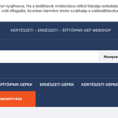
nyt nyújthassa. Ha a beállítások módosítása nélkül folytatja weboldal
idis expressz online áruhitel 0 % THM-el 10 hóna
ütit elfogadta. Azonban bármikor testre szabhatja a sütibeállításoka
láncfűrészhez ajándékba adunk egy fűrészlánco
KERTÉSZETI – ERDÉSZETI – ÉPÍTŐIPARI GÉP WEBSHOP
Husqvar
ÉPÍTŐIPARI GÉPEK
ERDÉSZETI GÉPEK
KERTÉSZETI GÉPEK
 MEGNYITÁSA