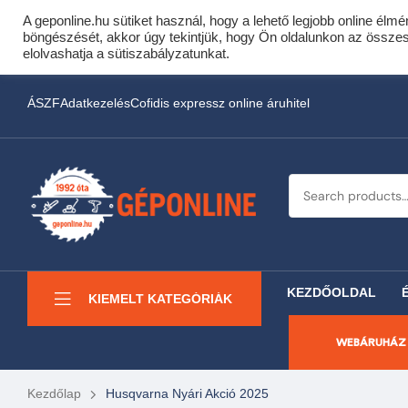
A geponline.hu sütiket használ, hogy a lehető legjobb online élmé
Cof
böngészését, akkor úgy tekintjük, hogy Ön oldalunkon az összes s
Most minden akciós HQ 
elolvashatja a sütiszabályzatunkat.
ÁSZF
Adatkezelés
Cofidis expressz online áruhitel
KEZDŐOLDAL
KIEMELT KATEGÓRIÁK
WEBÁRUHÁZ
Kezdőlap
Husqvarna Nyári Akció 2025