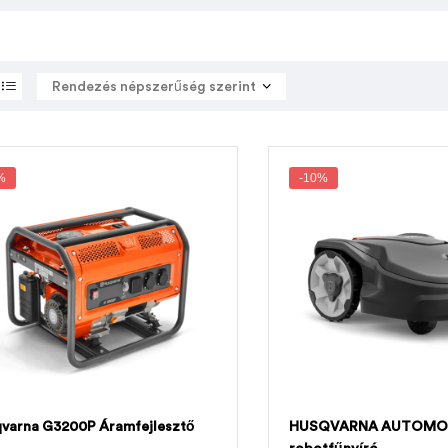
%
-10%
varna G3200P Áramfejlesztő
HUSQVARNA AUTOMO