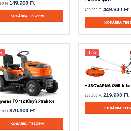
robotfűnyíró
149.900
Ft
990
Ft
449.900
Ft
499.990
Ft
KOSÁRBA TESZEM
KOSÁRBA TES
%
-14%
HUSQVARNA 135R fűka
219.900
Ft
255.900
Ft
varna TS 112 fűnyírótraktor
KOSÁRBA TES
879.900
Ft
990
Ft
KOSÁRBA TESZEM