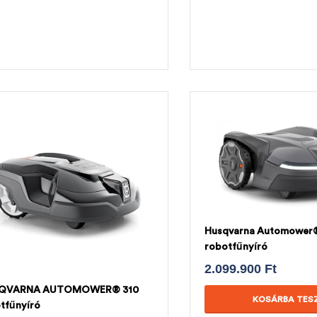
Husqvarna Automower
robotfűnyíró
2.099.900
Ft
QVARNA AUTOMOWER® 310
KOSÁRBA TES
tfűnyíró