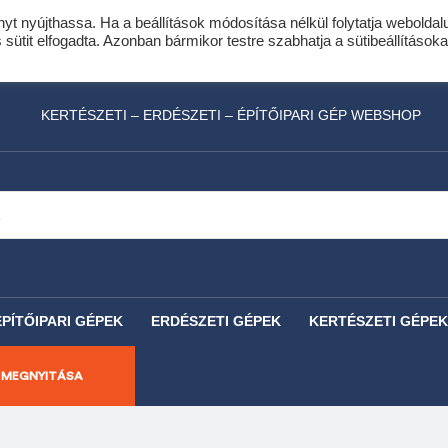
nyt nyújthassa. Ha a beállítások módosítása nélkül folytatja weboldal
idis expressz online áruhitel 0 % THM-el 10 hóna
ütit elfogadta. Azonban bármikor testre szabhatja a sütibeállításoka
láncfűrészhez ajándékba adunk egy fűrészlánco
KERTÉSZETI – ERDÉSZETI – ÉPÍTŐIPARI GÉP WEBSHOP
ÉPÍTŐIPARI GÉPEK
ERDÉSZETI GÉPEK
KERTÉSZETI GÉPEK
 MEGNYITÁSA