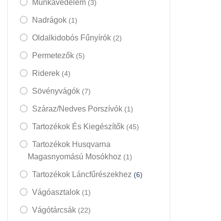
Munkavédelem
(3)
Nadrágok
(1)
Oldalkidobós Fűnyírók
(2)
Permetezők
(5)
Riderek
(4)
Sövényvágók
(7)
Száraz/nedves Porszívók
(1)
Tartozékok És Kiegészítők
(45)
Tartozékok Husqvarna
Magasnyomású Mosókhoz
(1)
Tartozékok Láncfűrészekhez
(6)
Vágóasztalok
(1)
Vágótárcsák
(22)