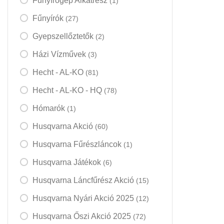
Fűnyírógép Alkatrész
(1)
Fűnyírók
(27)
Gyepszellőztetők
(2)
Házi Vízművek
(3)
Hecht - AL-KO
(81)
Hecht - AL-KO - HQ
(78)
Hómarók
(1)
Husqvarna Akció
(60)
Husqvarna Fűrészláncok
(1)
Husqvarna Játékok
(6)
Husqvarna Láncfűrész Akció
(15)
Husqvarna Nyári Akció 2025
(12)
Husqvarna Őszi Akció 2025
(72)