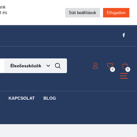
unk
pra!
t és
Süti beállítások
Elfogadom
t!
Részletek ide kattintva!
Élezőeszközök
0
0
KAPCSOLAT
BLOG