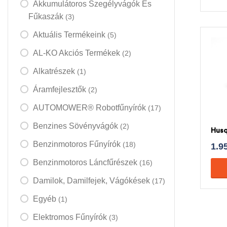
Akkumulátoros Szegélyvágók És
Fűkaszák
(3)
Aktuális Termékeink
(5)
AL-KO Akciós Termékek
(2)
Alkatrészek
(1)
Áramfejlesztők
(2)
AUTOMOWER® Robotfűnyírók
(17)
Benzines Sövényvágók
(2)
Husq
Benzinmotoros Fűnyírók
(18)
1.9
Benzinmotoros Láncfűrészek
(16)
Damilok, Damilfejek, Vágókések
(17)
Egyéb
(1)
Elektromos Fűnyírók
(3)