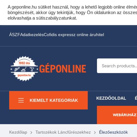
A geponline.hu sütiket használ, hogy a lehető legjobb online élmé
Cof
böngészését, akkor úgy tekintjük, hogy Ön oldalunkon az összes s
Most minden akciós HQ 
elolvashatja a sütiszabályzatunkat.
ÁSZF
Adatkezelés
Cofidis expressz online áruhitel
KEZDŐOLDAL
KIEMELT KATEGÓRIÁK
WEBÁRUHÁZ
Kezdőlap
Tartozékok Láncfűrészekhez
Élezőeszközök