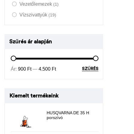
Vezetőlemezek
(1)
Vízszivattyúk
(19)
Szűrés ár alapján
Ár:
900 Ft
—
4.500 Ft
SZŰRÉS
Kiemelt termékeink
HUSQVARNA DE 35 H
porszívó