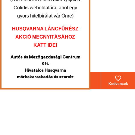
Cofidis weboldalára, ahol egy
gyors hitelbírálat vár Önre)
HUSQVARNA LÁNCFŰRÉSZ
AKCIÓ MEGNYITÁSÁHOZ
KATT IDE!
Autós és Mezőgazdasági Centrum
Kft.
Hivatalos Husqvarna
márkakereskedés és szerviz
Webáruház
Fiókom
Kosár
Kedvencek