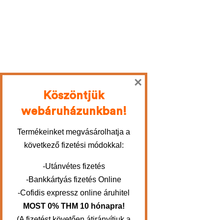
×
Köszöntjük
webáruházunkban!
Termékeinket megvásárolhatja a
következő fizetési módokkal:
-Utánvétes fizetés
-Bankkártyás fizetés Online
-Cofidis expressz online áruhitel
MOST 0% THM 10 hónapra!
(A fizetést követően átirányítjuk a