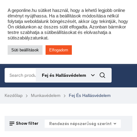
Cofidis expressz online áruhitel 0 % THM-el 10 hónapra!
A geponline.hu sütiket használ, hogy a lehető legjobb online
Most minden akciós HQ láncfűrészhez ajándékba adunk egy fűrészláncot!
élményt nyújthassa. Ha a beállítások módosítása nélkül
folytatja weboldalunk böngészését, akkor úgy tekintjük, hogy
Részletek ide kattintva!
Ön oldalunkon az összes sütit elfogadta. Azonban bármikor
testre szabhatja a sütibeállításokat és elolvashatja a
KERTÉSZETI – ERDÉSZETI – ÉPÍTŐIPARI GÉP WEBSHOP
sütiszabályzatunkat.
Süti beállítások
Elfogadom
0
Fej és Hallásvédelem
Kezdőlap
Munkavédelem
Fej És Hallásvédelem
Show filter