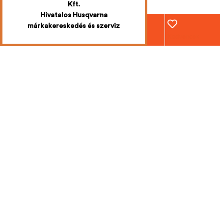
Kft.
Hivatalos Husqvarna
márkakereskedés és szerviz
Webáruház
Fiókom
Kosár
Kedvencek
Iratkozzon fel
a legújabb
akciókért
Mi emailben értesítjük Önt!