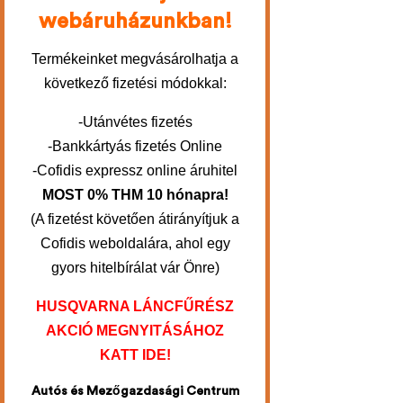
webáruházunkban!
Termékeinket megvásárolhatja a
következő fizetési módokkal:
-Utánvétes fizetés
-Bankkártyás fizetés Online
-Cofidis expressz online áruhitel
MOST 0% THM 10 hónapra!
(A fizetést követően átirányítjuk a
Cofidis weboldalára, ahol egy
gyors hitelbírálat vár Önre)
HUSQVARNA LÁNCFŰRÉSZ
AKCIÓ MEGNYITÁSÁHOZ
KATT IDE!
Autós és Mezőgazdasági Centrum