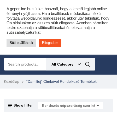
Cofidis expressz online áruhitel 0 % THM-el 10 hónapra!
A geponline.hu sütiket használ, hogy a lehető legjobb online
Most minden akciós HQ láncfűrészhez ajándékba adunk egy fűrészláncot!
élményt nyújthassa. Ha a beállítások módosítása nélkül
folytatja weboldalunk böngészését, akkor úgy tekintjük, hogy
Részletek ide kattintva!
Ön oldalunkon az összes sütit elfogadta. Azonban bármikor
testre szabhatja a sütibeállításokat és elolvashatja a
KERTÉSZETI – ERDÉSZETI – ÉPÍTŐIPARI GÉP WEBSHOP
sütiszabályzatunkat.
Süti beállítások
Elfogadom
0
All Category
Kezdőlap
“damilfej” Címkével Rendelkező Termékek
Show filter