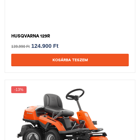
HUSQVARNA 129R
124.900
Ft
139.990
Ft
KOSÁRBA TESZEM
-13%