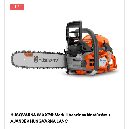
-11%
HUSQVARNA 550 XP® Mark II benzines láncfűrész +
AJÁNDÉK HUSQVARNA LÁNC