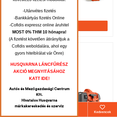
HUSQVARNA 135R fűkasza
-Utánvétes fizetés
219.900
Ft
255.900
Ft
-Bankkártyás fizetés Online
-Cofidis expressz online áruhitel
KOSÁRBA TESZEM
MOST 0% THM 10 hónapra!
(A fizetést követően átirányítjuk a
Cofidis weboldalára, ahol egy
-11%
gyors hitelbírálat vár Önre)
HUSQVARNA LÁNCFŰRÉSZ
AKCIÓ MEGNYITÁSÁHOZ
KATT IDE!
Autós és Mezőgazdasági Centrum
Kft.
Hivatalos Husqvarna
márkakereskedés és szerviz
Webáruház
Fiókom
Kosár
Kedvencek