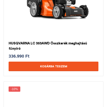
HUSQVARNA LC 353AWD Összkerék meghajtású
fűnyíró
336.990
Ft
KOSÁRBA TESZEM
-10%