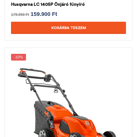
Husqvarna LC 140SP Önjáró fűnyíró
159.900
Ft
179.990
Ft
KOSÁRBA TESZEM
-10%