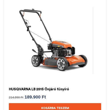
HUSQVARNA LB 251S Önjáró fűnyíró
189.900
Ft
214.990
Ft
KOSÁRBA TESZEM