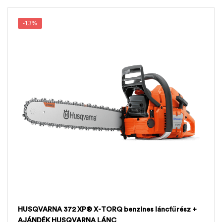
-13%
HUSQVARNA 372 XP® X-TORQ benzines láncfűrész +
AJÁNDÉK HUSQVARNA LÁNC