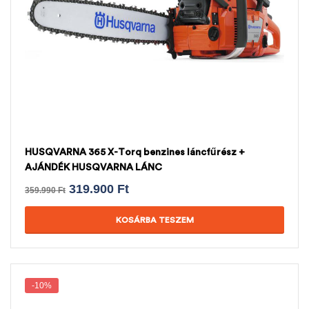
HUSQVARNA 365 X-Torq benzines láncfűrész +
AJÁNDÉK HUSQVARNA LÁNC
319.900
Ft
359.990
Ft
KOSÁRBA TESZEM
-10%