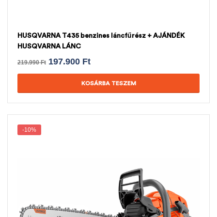
HUSQVARNA T435 benzines láncfűrész + AJÁNDÉK
HUSQVARNA LÁNC
197.900
Ft
219.990
Ft
KOSÁRBA TESZEM
-10%