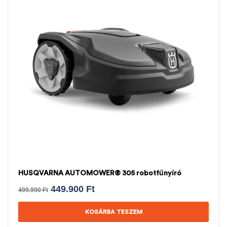
HUSQVARNA AUTOMOWER® 305 robotfűnyíró
449.900
Ft
499.990
Ft
KOSÁRBA TESZEM