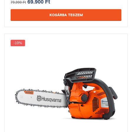
69.900
Ft
79.990
Ft
KOSÁRBA TESZEM
-10%