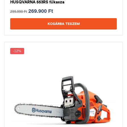
HUSQVARNA 553RS fűkasza
269.900
Ft
299.990
Ft
KOSÁRBA TESZEM
-12%