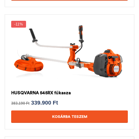
-11%
HUSQVARNA 545RX fűkasza
339.900
Ft
383.190
Ft
KOSÁRBA TESZEM