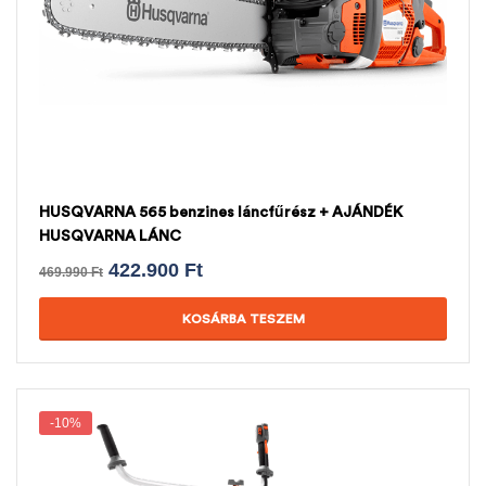
HUSQVARNA 565 benzines láncfűrész + AJÁNDÉK
HUSQVARNA LÁNC
422.900
Ft
469.990
Ft
KOSÁRBA TESZEM
-10%