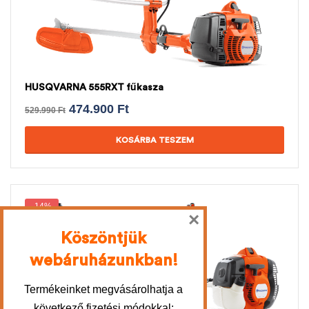
HUSQVARNA 555RXT fűkasza
474.900
Ft
529.990
Ft
KOSÁRBA TESZEM
-14%
×
Köszöntjük
webáruházunkban!
Termékeinket megvásárolhatja a
következő fizetési módokkal: