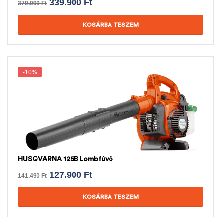
339.900
Ft
379.990
Ft
KOSÁRBA TESZEM
-10%
HUSQVARNA 125B Lombfúvó
127.900
Ft
141.490
Ft
KOSÁRBA TESZEM