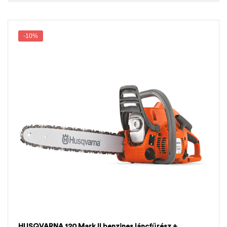
-10%
HUSQVARNA 120 Mark II benzines láncfűrész +