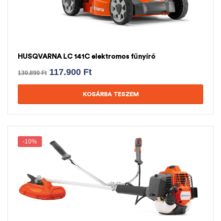
HUSQVARNA LC 141C elektromos fűnyíró
117.900
Ft
130.890
Ft
KOSÁRBA TESZEM
-10%