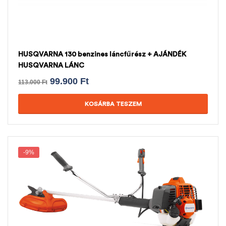
HUSQVARNA 130 benzines láncfűrész + AJÁNDÉK
HUSQVARNA LÁNC
99.900
Ft
113.000
Ft
KOSÁRBA TESZEM
-9%