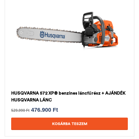
HUSQVARNA 572 XP® benzines láncfűrész + AJÁNDÉK
HUSQVARNA LÁNC
476.900
Ft
529.990
Ft
KOSÁRBA TESZEM