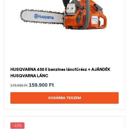
HUSQVARNA 435 II benzines láncfűrész + AJÁNDÉK
HUSQVARNA LÁNC
159.900
Ft
179.990
Ft
KOSÁRBA TESZEM
-12%