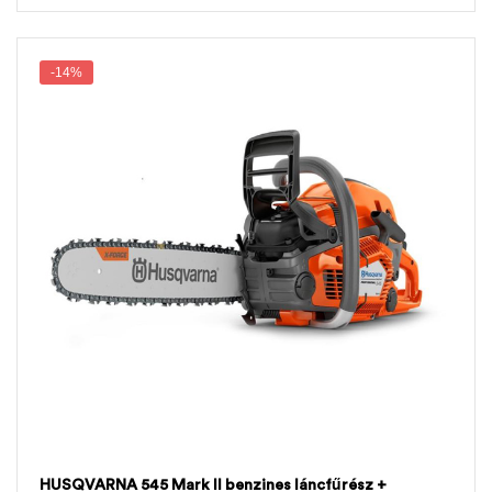
-14%
HUSQVARNA 545 Mark II benzines láncfűrész +