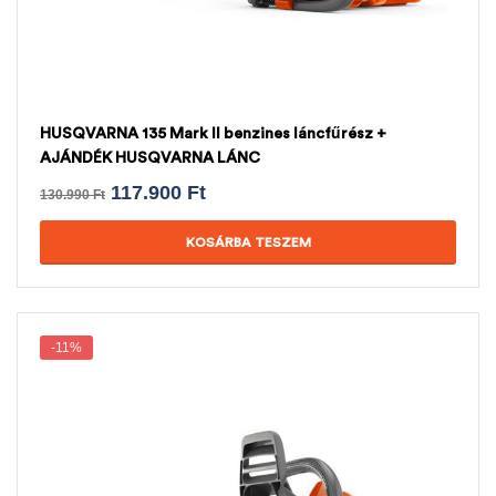
HUSQVARNA 135 Mark II benzines láncfűrész +
AJÁNDÉK HUSQVARNA LÁNC
117.900
Ft
130.990
Ft
KOSÁRBA TESZEM
-11%