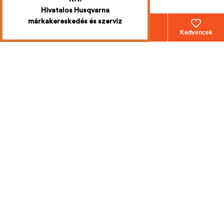
Hivatalos Husqvarna
márkakereskedés és szerviz
Webáruház
Fiókom
Kosár
Kedvencek
Iratkozzon fel
a legújabb
akciókért
Mi emailben értesítjük Önt!