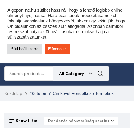
Cofidis expressz online áruhitel 0 % THM-el 10 hónapra!
A geponline.hu sütiket használ, hogy a lehető legjobb online
Most minden akciós HQ láncfűrészhez ajándékba adunk egy fűrészláncot!
élményt nyújthassa. Ha a beállítások módosítása nélkül
folytatja weboldalunk böngészését, akkor úgy tekintjük, hogy
Részletek ide kattintva!
Ön oldalunkon az összes sütit elfogadta. Azonban bármikor
testre szabhatja a sütibeállításokat és elolvashatja a
KERTÉSZETI – ERDÉSZETI – ÉPÍTŐIPARI GÉP WEBSHOP
sütiszabályzatunkat.
Süti beállítások
Elfogadom
0
All Category
Kezdőlap
“kétütemű” Címkével Rendelkező Termékek
Show filter