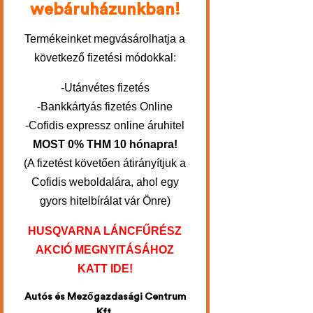
webáruházunkban!
Termékeinket megvásárolhatja a
következő fizetési módokkal:
-Utánvétes fizetés
-Bankkártyás fizetés Online
-Cofidis expressz online áruhitel
MOST 0% THM 10 hónapra!
(A fizetést követően átirányítjuk a
Cofidis weboldalára, ahol egy
gyors hitelbírálat vár Önre)
HUSQVARNA LÁNCFŰRÉSZ
AKCIÓ MEGNYITÁSÁHOZ
KATT IDE!
Autós és Mezőgazdasági Centrum
Kft.