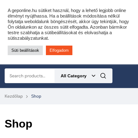
Cofidis expressz online áruhitel 0 % THM-el 10 hónapra!
A geponline.hu sütiket használ, hogy a lehető legjobb online
Most minden akciós HQ láncfűrészhez ajándékba adunk egy fűrészláncot!
élményt nyújthassa. Ha a beállítások módosítása nélkül
folytatja weboldalunk böngészését, akkor úgy tekintjük, hogy
Részletek ide kattintva!
Ön oldalunkon az összes sütit elfogadta. Azonban bármikor
testre szabhatja a sütibeállításokat és elolvashatja a
KERTÉSZETI – ERDÉSZETI – ÉPÍTŐIPARI GÉP WEBSHOP
sütiszabályzatunkat.
Süti beállítások
Elfogadom
0
All Category
Kezdőlap
Shop
Shop