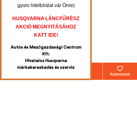
gyors hitelbírálat vár Önre)
HUSQVARNA LÁNCFŰRÉSZ
AKCIÓ MEGNYITÁSÁHOZ
KATT IDE!
Autós és Mezőgazdasági Centrum
Kft.
Hivatalos Husqvarna
márkakereskedés és szerviz
Webáruház
Fiókom
Kosár
Kedvencek