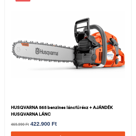
HUSQVARNA 565 benzines láncfűrész + AJÁNDÉK
HUSQVARNA LÁNC
422.900
Ft
469.990
Ft