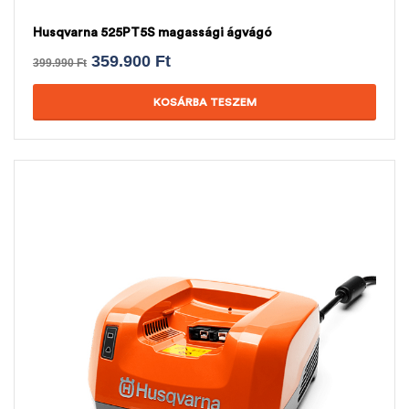
Husqvarna 525PT5S magassági ágvágó
359.900
Ft
399.990
Ft
KOSÁRBA TESZEM