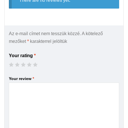
There are no reviews yet.
Az e-mail címet nem tesszük közzé.
A kötelező
mezőket
*
karakterrel jelöltük
Your rating
*
Your review
*