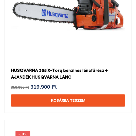
HUSQVARNA 365 X-Torq benzines láncfűrész +
AJÁNDÉK HUSQVARNA LÁNC
319.900
Ft
359.990
Ft
KOSÁRBA TESZEM
-10%