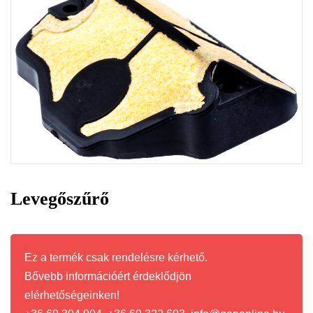
Levegőszűrő
Ez a termék csak rendelésre kérhető.
Bővebb információért érdeklődjön
elérhetőségeinken!