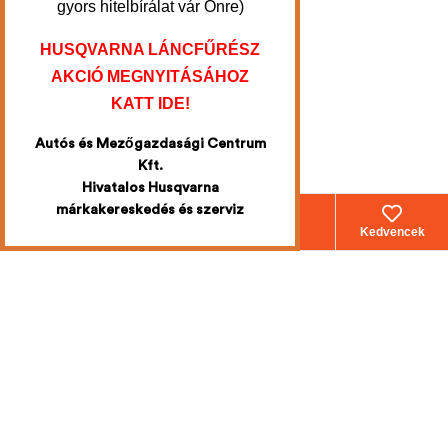
gyors hitelbírálat vár Önre)
HUSQVARNA LÁNCFŰRÉSZ
AKCIÓ MEGNYITÁSÁHOZ
KATT IDE!
Autós és Mezőgazdasági Centrum
Kft.
Hivatalos Husqvarna
márkakereskedés és szerviz
Webáruház
Fiókom
Kosár
Kedvencek