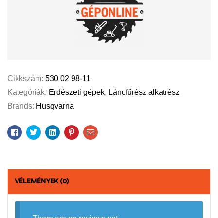
Cikkszám:
530 02 98-11
Kategóriák:
Erdészeti gépek
,
Láncfűrész alkatrész
Brands:
Husqvarna
Facebook
Twitter
Linkedin
Pinterest
Email
VÉLEMÉNYEK (0)