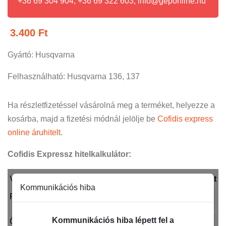
+36 69 304 904, +36 69 322 603, info@geponline.hu
3.400
Ft
Gyártó: Husqvarna
Felhasználható: Husqvarna 136, 137
Ha részletfizetéssel vásárolná meg a terméket, helyezze a
kosárba, majd a fizetési módnál jelölje be
Cofidis express
online áruhitelt
.
Cofidis Expressz hitelkalkulátor: