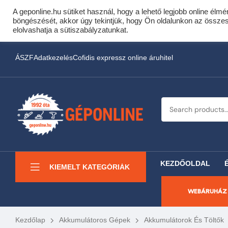
A geponline.hu sütiket használ, hogy a lehető legjobb online élmé
Cof
böngészését, akkor úgy tekintjük, hogy Ön oldalunkon az összes s
Most minden akciós HQ 
elolvashatja a sütiszabályzatunkat.
ÁSZF
Adatkezelés
Cofidis expressz online áruhitel
KEZDŐOLDAL
KIEMELT KATEGÓRIÁK
WEBÁRUHÁZ
Kezdőlap
Akkumulátoros Gépek
Akkumulátorok És Töltők