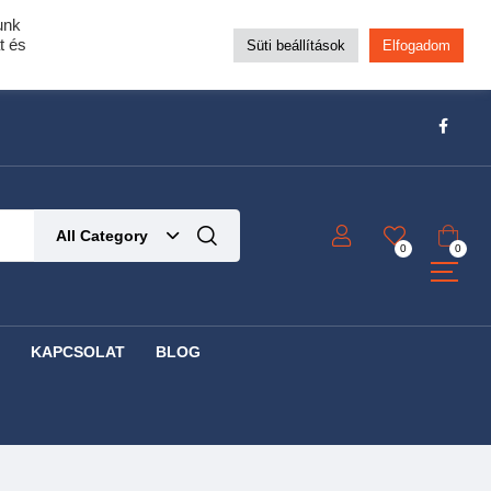
unk
pra!
t és
Süti beállítások
Elfogadom
t!
Részletek ide kattintva!
All Category
0
0
KAPCSOLAT
BLOG