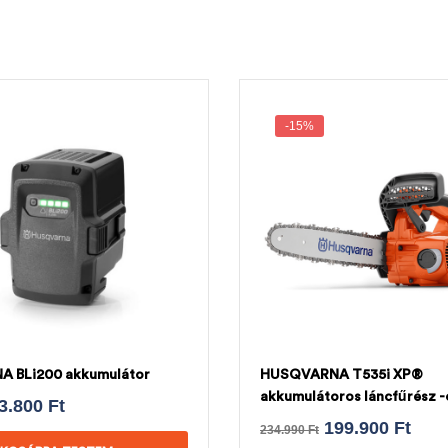
-15%
 BLi200 akkumulátor
HUSQVARNA T535i XP®
akkumulátoros láncfűrész -
3.800
Ft
AJÁNDÉK HUSQVARNA LÁ
199.900
Ft
234.990
Ft