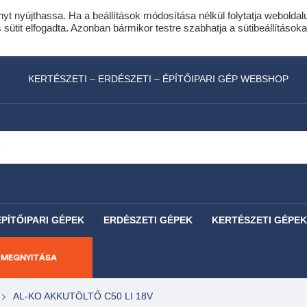
nyt nyújthassa. Ha a beállítások módosítása nélkül folytatja weboldal
idis expressz online áruhitel 0 % THM-el 10 hóna
ütit elfogadta. Azonban bármikor testre szabhatja a sütibeállításoka
láncfűrészhez ajándékba adunk egy fűrészlánco
KERTÉSZETI – ERDÉSZETI – ÉPÍTŐIPARI GÉP WEBSHOP
ÉPÍTŐIPARI GÉPEK
ERDÉSZETI GÉPEK
KERTÉSZETI GÉPEK
 MEGNYITÁSA
AL-KO AKKUTÖLTŐ C50 LI 18V