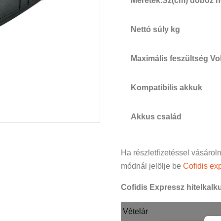
Méretek.Sz(cm) doboz n
Nettó súly kg
Maximális feszültség Vo
Kompatibilis akkuk
Akkus család
Ha részletfizetéssel vásárol
módnál jelölje be
Cofidis exp
Cofidis Expressz hitelkalku