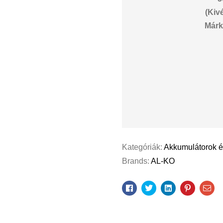
(Kiv
Márk
Kategóriák:
Akkumulátorok és
Brands:
AL-KO
Facebook
Twitter
Linkedin
Pinterest
Ema