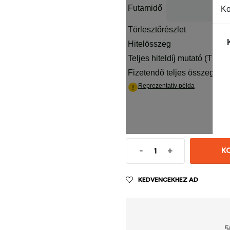
-
+
K
KEDVENCEKHEZ AD
5