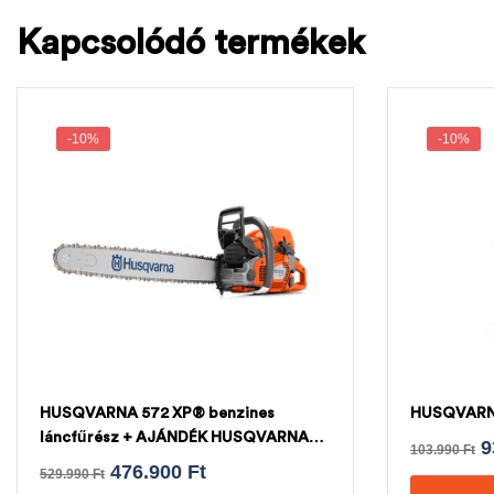
Kapcsolódó termékek
-10%
-10%
HUSQVARNA 572 XP® benzines
HUSQVARNA
láncfűrész + AJÁNDÉK HUSQVARNA
9
103.990
Ft
LÁNC
476.900
Ft
529.990
Ft