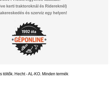
éve kerti traktoroknál és Ridereknél)
akereskedés és szerviz egy helyen!
 töltők
,
Hecht - AL-KO
,
Minden termék
il