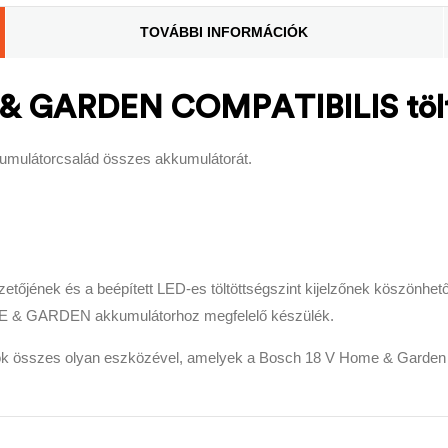
TOVÁBBI INFORMÁCIÓK
 GARDEN COMPATIBILIS töltő
látorcsalád összes akkumulátorát.
tőjének és a beépített LED-es töltöttségszint kijelzőnek köszönhetően 
ME & GARDEN akkumulátorhoz megfelelő készülék.
rtók összes olyan eszközével, amelyek a Bosch 18 V Home & Garden