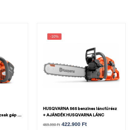
-10%
HUSQVARNA 565 benzines láncfűrész
csak gép +
+ AJÁNDÉK HUSQVARNA LÁNC
NC
422.900
Ft
469.990
Ft