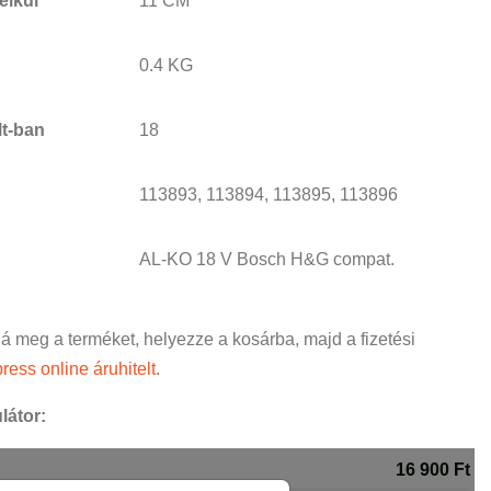
élkül
11 CM
0.4 KG
lt-ban
18
113893, 113894, 113895, 113896
AL-KO 18 V Bosch H&G compat.
ná meg a terméket, helyezze a kosárba, majd a fizetési
ress online áruhitelt
.
látor: