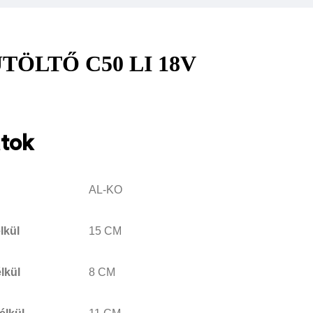
TÖLTŐ C50 LI 18V
atok
AL-KO
lkül
15 CM
lkül
8 CM