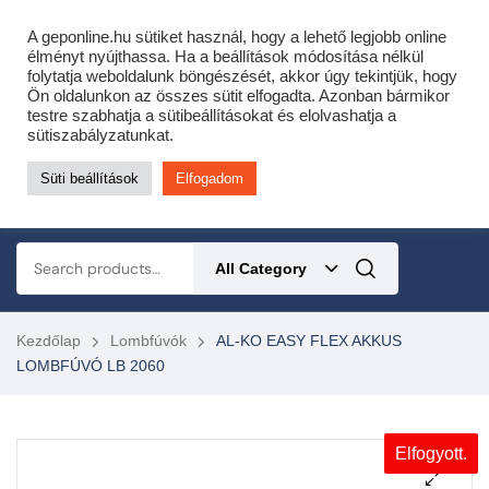
Cofidis expressz online áruhitel 0 % THM-el 10 hónapra!
A geponline.hu sütiket használ, hogy a lehető legjobb online
Most minden akciós HQ láncfűrészhez ajándékba adunk egy fűrészláncot!
élményt nyújthassa. Ha a beállítások módosítása nélkül
folytatja weboldalunk böngészését, akkor úgy tekintjük, hogy
Részletek ide kattintva!
Ön oldalunkon az összes sütit elfogadta. Azonban bármikor
testre szabhatja a sütibeállításokat és elolvashatja a
KERTÉSZETI – ERDÉSZETI – ÉPÍTŐIPARI GÉP WEBSHOP
sütiszabályzatunkat.
Süti beállítások
Elfogadom
0
All Category
Kezdőlap
Lombfúvók
AL-KO EASY FLEX AKKUS
LOMBFÚVÓ LB 2060
Elfogyott.