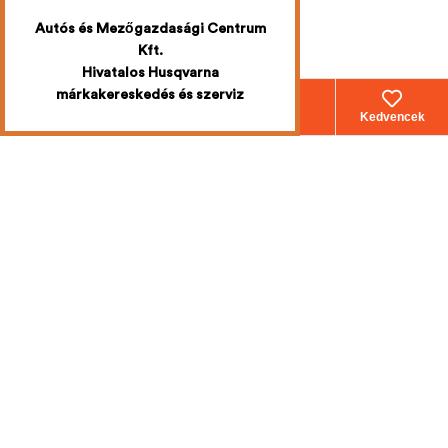
Autós és Mezőgazdasági Centrum
Kft.
Hivatalos Husqvarna
márkakereskedés és szerviz
Webáruház
Fiókom
Kosár
Kedvencek
Iratkozzon fel
a legújabb
akciókért
Mi emailben értesítjük Önt!