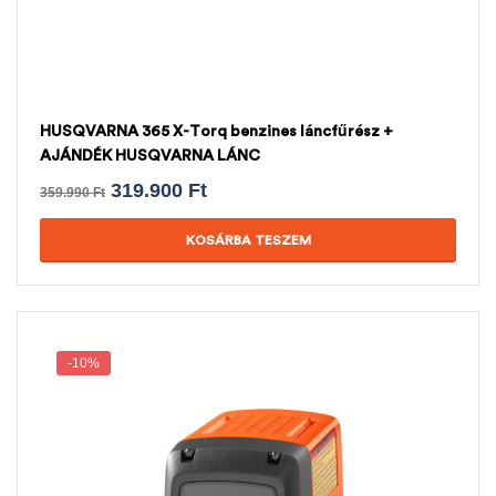
HUSQVARNA 365 X-Torq benzines láncfűrész +
AJÁNDÉK HUSQVARNA LÁNC
319.900
Ft
359.990
Ft
KOSÁRBA TESZEM
-10%