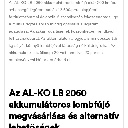
Az AL-KO LB 2060 akkumulátoros lombfújó akár 200 km/óra
sebességű légárammal és 12 500/perc alapjárati
fordulatszámmal dolgozik. A szabályozás fokozatmentes. Így
a munkavégzés során mindig optimális a légáram
adagolása. A gázkar rögzítésének köszönhetően rendkívül
felhasználóbarát. Az akkumulátorral együtt is mindössze 1,6
kg súlyú, könnyű lombfújóval fáradság nélkül dolgozhat. Az
akkumulátor feszültsége 20 Volt, amellyel 20 perces
munkavégzési időtartam érhető el.
Az AL-KO LB 2060
akkumulátoros lombfújó
megvásárlása és alternatív
lehetőségek