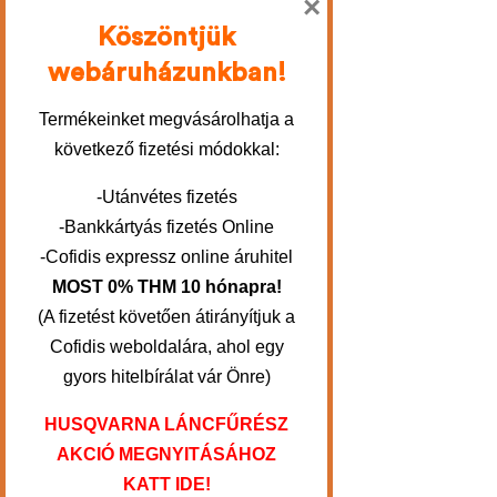
×
Köszöntjük
webáruházunkban!
Termékeinket megvásárolhatja a
következő fizetési módokkal:
-Utánvétes fizetés
-Bankkártyás fizetés Online
-Cofidis expressz online áruhitel
MOST 0% THM 10 hónapra!
(A fizetést követően átirányítjuk a
Cofidis weboldalára, ahol egy
gyors hitelbírálat vár Önre)
HUSQVARNA LÁNCFŰRÉSZ
AKCIÓ MEGNYITÁSÁHOZ
KATT IDE!