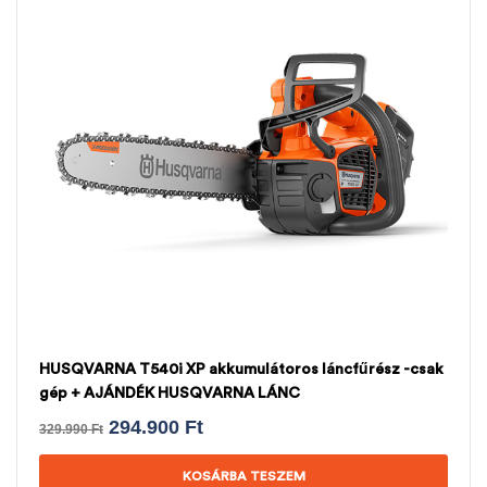
HUSQVARNA T540i XP akkumulátoros láncfűrész -csak
gép + AJÁNDÉK HUSQVARNA LÁNC
294.900
Ft
329.990
Ft
KOSÁRBA TESZEM