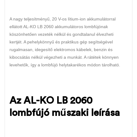
A nagy teljesítményű, 20 V-os lítium-ion akkumulátorral
ellátott AL-KO LB 2060 akkumulátoros lombfújónak
köszönhetően vezeték nélkül és gondtalanul élvezheti
kertjét. A pehelykönnyű és praktikus gép segítségével
rugalmasan, idegesítő elektromos kábelek, benzin és
kibocsátás nélkül végezheti a munkát. A rátétek könnyen
levehetők, így a lombfújó helytakarékos módon tárolható.
Az AL-KO LB 2060
lombfújó műszaki leírása