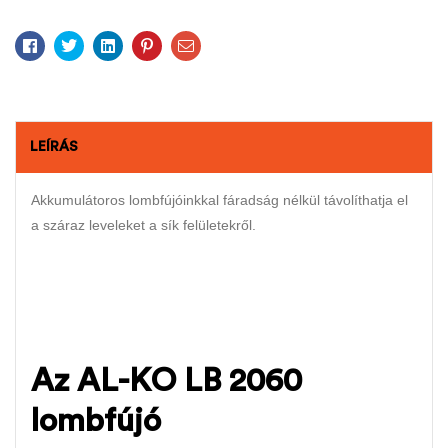
Facebook
Twitter
Linkedin
Pinterest
Email
LEÍRÁS
Akkumulátoros lombfújóinkkal fáradság nélkül távolíthatja el
a száraz leveleket a sík felületekről.
Az AL-KO LB 2060
lombfújó