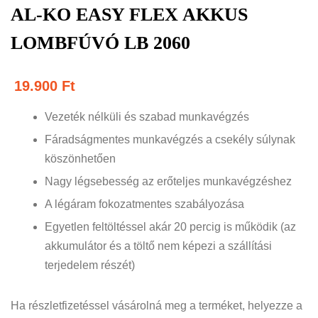
AL-KO EASY FLEX AKKUS
LOMBFÚVÓ LB 2060
19.900
Ft
Vezeték nélküli és szabad munkavégzés
Fáradságmentes munkavégzés a csekély súlynak
köszönhetően
Nagy légsebesség az erőteljes munkavégzéshez
A légáram fokozatmentes szabályozása
Egyetlen feltöltéssel akár 20 percig is működik (az
akkumulátor és a töltő nem képezi a szállítási
terjedelem részét)
Ha részletfizetéssel vásárolná meg a terméket, helyezze a