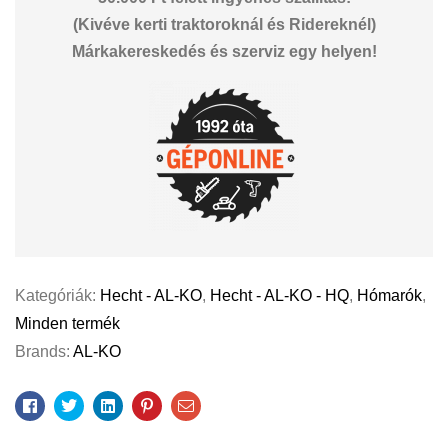
(Kivéve kerti traktoroknál és Ridereknél)
Márkakereskedés és szerviz egy helyen!
Kategóriák:
Hecht - AL-KO
,
Hecht - AL-KO - HQ
,
Hómarók
,
Minden termék
Brands:
AL-KO
Facebook
Twitter
Linkedin
Pinterest
Email