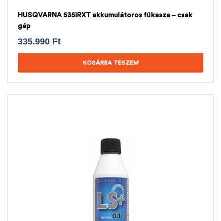
HUSQVARNA 535iRXT akkumulátoros fűkasza – csak
gép
335.990
Ft
KOSÁRBA TESZEM