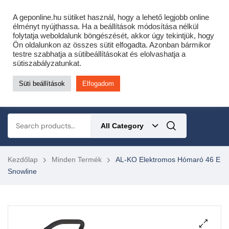
Cofidis expressz online áruhitel 0 % THM-el 10 hónapra!
A geponline.hu sütiket használ, hogy a lehető legjobb online
Most minden akciós HQ láncfűrészhez ajándékba adunk egy fűrészláncot!
élményt nyújthassa. Ha a beállítások módosítása nélkül
folytatja weboldalunk böngészését, akkor úgy tekintjük, hogy
Részletek ide kattintva!
Ön oldalunkon az összes sütit elfogadta. Azonban bármikor
testre szabhatja a sütibeállításokat és elolvashatja a
KERTÉSZETI – ERDÉSZETI – ÉPÍTŐIPARI GÉP WEBSHOP
sütiszabályzatunkat.
Süti beállítások
Elfogadom
0
All Category
Kezdőlap
Minden Termék
AL-KO Elektromos Hómaró 46 E
Snowline