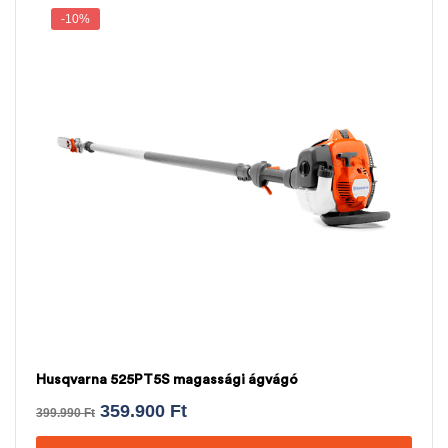
-10%
Husqvarna 525PT5S magassági ágvágó
359.900
Ft
399.990
Ft