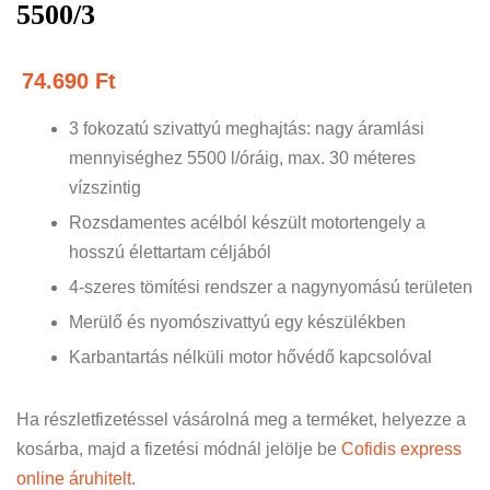
5500/3
74.690
Ft
3 fokozatú szivattyú meghajtás: nagy áramlási
mennyiséghez 5500 l/óráig, max. 30 méteres
vízszintig
Rozsdamentes acélból készült motortengely a
hosszú élettartam céljából
4-szeres tömítési rendszer a nagynyomású területen
Merülő és nyomószivattyú egy készülékben
Karbantartás nélküli motor hővédő kapcsolóval
Ha részletfizetéssel vásárolná meg a terméket, helyezze a
kosárba, majd a fizetési módnál jelölje be
Cofidis express
online áruhitelt
.