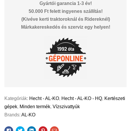
Gyártói garancia 1-3 év!
50.000 Ft felett ingyenes szállítás!
(Kivéve kerti traktoroknál és Ridereknél)
Márkakereskedés és szerviz egy helyen!
Kategóriák:
Hecht - AL-KO
,
Hecht - AL-KO - HQ
,
Kertészeti
gépek
,
Minden termék
,
Vízszivattyúk
Brands:
AL-KO
Facebook
Twitter
Linkedin
Pinterest
Email