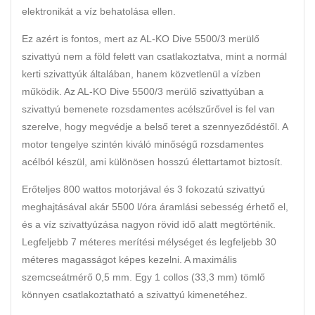
elektronikát a víz behatolása ellen.
Ez azért is fontos, mert az AL-KO Dive 5500/3 merülő
szivattyú nem a föld felett van csatlakoztatva, mint a normál
kerti szivattyúk általában, hanem közvetlenül a vízben
működik. Az AL-KO Dive 5500/3 merülő szivattyúban a
szivattyú bemenete rozsdamentes acélszűrővel is fel van
szerelve, hogy megvédje a belső teret a szennyeződéstől. A
motor tengelye szintén kiváló minőségű rozsdamentes
acélból készül, ami különösen hosszú élettartamot biztosít.
Erőteljes 800 wattos motorjával és 3 fokozatú szivattyú
meghajtásával akár 5500 l/óra áramlási sebesség érhető el,
és a víz szivattyúzása nagyon rövid idő alatt megtörténik.
Legfeljebb 7 méteres merítési mélységet és legfeljebb 30
méteres magasságot képes kezelni. A maximális
szemcseátmérő 0,5 mm. Egy 1 collos (33,3 mm) tömlő
könnyen csatlakoztatható a szivattyú kimenetéhez.