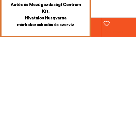
Autós és Mezőgazdasági Centrum
Kft.
Hivatalos Husqvarna
márkakereskedés és szerviz
Webáruház
Fiókom
Kosár
Kedvencek
Iratkozzon fel
a legújabb
akciókért
Mi emailben értesítjük Önt!