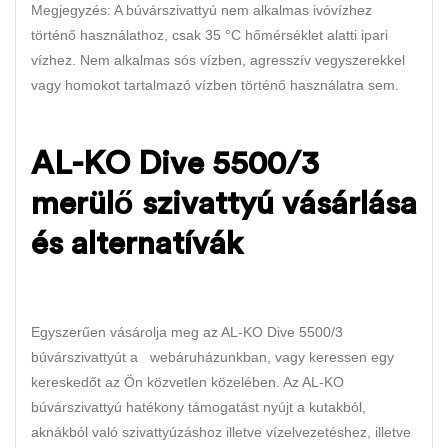
Megjegyzés: A búvárszivattyú nem alkalmas ivóvízhez
történő használathoz, csak 35 °C hőmérséklet alatti ipari
vízhez. Nem alkalmas sós vízben, agresszív vegyszerekkel
vagy homokot tartalmazó vízben történő használatra sem.
AL-KO Dive 5500/3
merülő szivattyú vásárlása
és alternatívák
Egyszerűen vásárolja meg az AL-KO Dive 5500/3
búvárszivattyút a webáruházunkban, vagy keressen egy
kereskedőt az Ön közvetlen közelében. Az AL-KO
búvárszivattyú hatékony támogatást nyújt a kutakból,
aknákból való szivattyúzáshoz illetve vízelvezetéshez, illetve