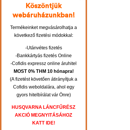
Köszöntjük
webáruházunkban!
Termékeinket megvásárolhatja a
következő fizetési módokkal:
-Utánvétes fizetés
-Bankkártyás fizetés Online
-Cofidis expressz online áruhitel
MOST 0% THM 10 hónapra!
(A fizetést követően átirányítjuk a
Cofidis weboldalára, ahol egy
gyors hitelbírálat vár Önre)
HUSQVARNA LÁNCFŰRÉSZ
AKCIÓ MEGNYITÁSÁHOZ
KATT IDE!