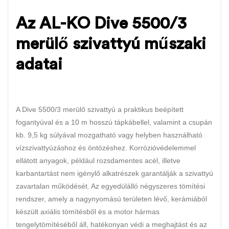
Az AL-KO Dive 5500/3
merülő szivattyú műszaki
adatai
A Dive 5500/3 merülő szivattyú a praktikus beépített
fogantyúval és a 10 m hosszú tápkábellel, valamint a csupán
kb. 9,5 kg súlyával mozgatható vagy helyben használható
vízszivattyúzáshoz és öntözéshez. Korrózióvédelemmel
ellátott anyagok, például rozsdamentes acél, illetve
karbantartást nem igénylő alkatrészek garantálják a szivattyú
zavartalan működését. Az egyedülálló négyszeres tömítési
rendszer, amely a nagynyomású területen lévő, kerámiából
készült axiális tömítésből és a motor hármas
tengelytömítéséből áll, hatékonyan védi a meghajtást és az