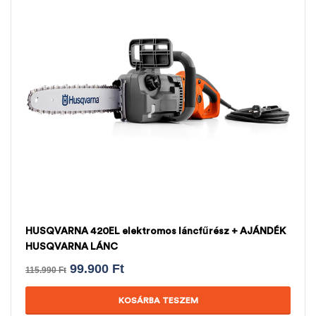
HUSQVARNA 420EL elektromos láncfűrész + AJÁNDÉK
HUSQVARNA LÁNC
99.900
Ft
115.990
Ft
KOSÁRBA TESZEM