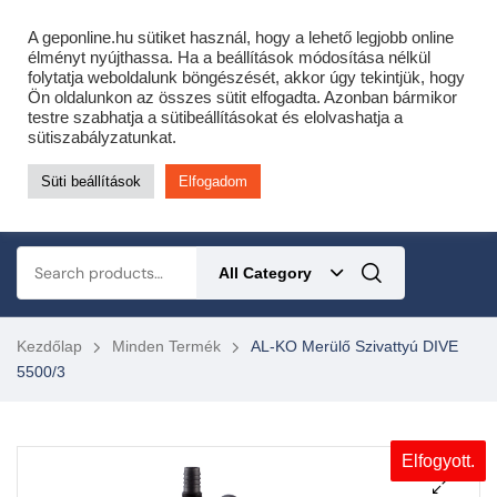
Cofidis expressz online áruhitel 0 % THM-el 10 hónapra!
A geponline.hu sütiket használ, hogy a lehető legjobb online
Most minden akciós HQ láncfűrészhez ajándékba adunk egy fűrészláncot!
élményt nyújthassa. Ha a beállítások módosítása nélkül
folytatja weboldalunk böngészését, akkor úgy tekintjük, hogy
Részletek ide kattintva!
Ön oldalunkon az összes sütit elfogadta. Azonban bármikor
testre szabhatja a sütibeállításokat és elolvashatja a
KERTÉSZETI – ERDÉSZETI – ÉPÍTŐIPARI GÉP WEBSHOP
sütiszabályzatunkat.
Süti beállítások
Elfogadom
0
All Category
Kezdőlap
Minden Termék
AL-KO Merülő Szivattyú DIVE
5500/3
Elfogyott.