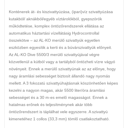
Konténerek át- és kiszivattyúzása, (ipari)víz szivattyúzása
kutakból/ aknákból/egyéb víztárolókból, gyepszórók
működtetése, komplex öntözőrendszerek ellátása az
automatikus háztartási vízellátásig Hydrocontrollal
összekötve – az AL-KO merülő szivattyúk egyetlen
eszközben egyesítik a kerti és a búvárszivattyúk előnyeit.
Az AL-KO Dive 5500/3 merülő szivattyújával végre
közvetlenül a kútból vagy a tartályból öntözheti vízre vágyó
növényeit. Ennek a merülő szivattyúnak az az előnye, hogy
nagy áramlási sebességet biztosít állandó nagy nyomás
mellett. A 3 fokozatú szivattyúhajtásnak köszönhetően képes
kezelni a nagyon magas, akár 5500 liter/óra áramlási
sebességet és a 30 m-es emelő magasságot. Ennek a
hatalmas erőnek és teljesítménynek akár több
öntözőrendszert is táplálhat vele egyszerre. A szivattyú
kimenetéhez 1 collos (33,3 mm) tömlő csatlakoztatható.