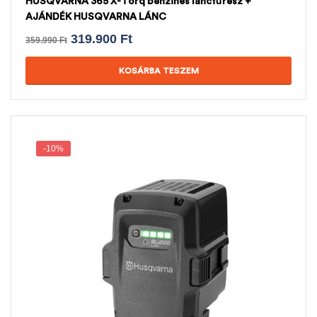
HUSQVARNA 365 X-Torq benzines láncfűrész +
AJÁNDÉK HUSQVARNA LÁNC
319.900
Ft
359.990
Ft
KOSÁRBA TESZEM
-10%