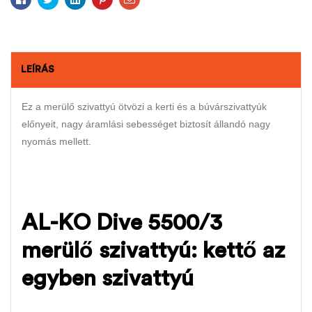
LEÍRÁS
Ez a merülő szivattyú ötvözi a kerti és a búvárszivattyúk
előnyeit, nagy áramlási sebességet biztosít állandó nagy
nyomás mellett.
AL-KO Dive 5500/3
merülő szivattyú: kettő az
egyben szivattyú