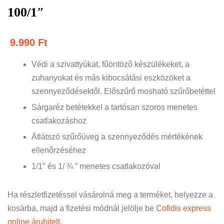
100/1″
9.990
Ft
Védi a szivattyúkat, fűöntöző készülékeket, a
zuhanyokat és más kibocsátási eszközöket a
szennyeződésektől. Előszűrő mosható szűrőbetéttel
Sárgaréz betétekkel a tartósan szoros menetes
csatlakozáshoz
Átlátszó szűrőüveg a szennyeződés mértékének
ellenőrzéséhez
1/1″ és 1/ ¾ ” menetes csatlakozóval
Ha részletfizetéssel vásárolná meg a terméket, helyezze a
kosárba, majd a fizetési módnál jelölje be
Cofidis express
online áruhitelt
.