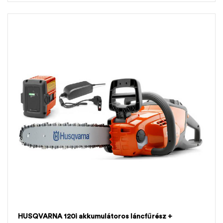
HUSQVARNA 120i akkumulátoros láncfűrész +