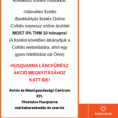
következő fizetési módokkal:
-Utánvétes fizetés
-Bankkártyás fizetés Online
-Cofidis expressz online áruhitel
MOST 0% THM 10 hónapra!
(A fizetést követően átirányítjuk a
Cofidis weboldalára, ahol egy
gyors hitelbírálat vár Önre)
HUSQVARNA LÁNCFŰRÉSZ
AKCIÓ MEGNYITÁSÁHOZ
KATT IDE!
Autós és Mezőgazdasági Centrum
Kft.
Hivatalos Husqvarna
márkakereskedés és szerviz
Webáruház
Fiókom
Kosár
Kedvencek