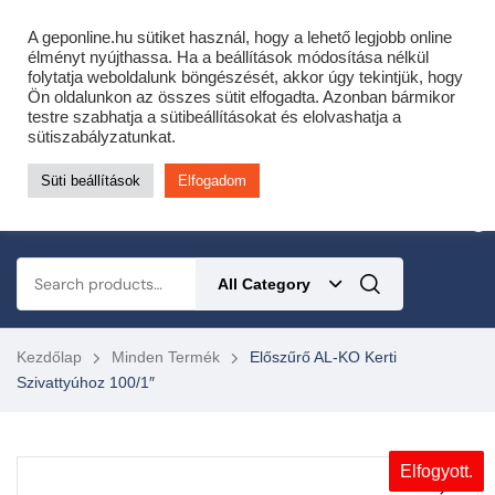
Cofidis expressz online áruhitel 0 % THM-el 10 hónapra!
A geponline.hu sütiket használ, hogy a lehető legjobb online
Most minden akciós HQ láncfűrészhez ajándékba adunk egy fűrészláncot!
élményt nyújthassa. Ha a beállítások módosítása nélkül
folytatja weboldalunk böngészését, akkor úgy tekintjük, hogy
Részletek ide kattintva!
Ön oldalunkon az összes sütit elfogadta. Azonban bármikor
testre szabhatja a sütibeállításokat és elolvashatja a
KERTÉSZETI – ERDÉSZETI – ÉPÍTŐIPARI GÉP WEBSHOP
sütiszabályzatunkat.
Süti beállítások
Elfogadom
0
All Category
Kezdőlap
Minden Termék
Előszűrő AL-KO Kerti
Szivattyúhoz 100/1″
Elfogyott.