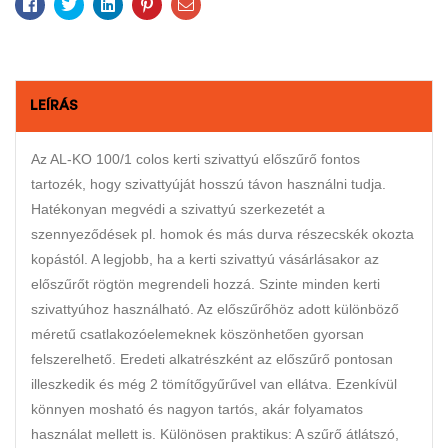
Facebook
Twitter
Linkedin
Pinterest
Email
LEÍRÁS
Az AL-KO 100/1 colos kerti szivattyú előszűrő fontos
tartozék, hogy szivattyúját hosszú távon használni tudja.
Hatékonyan megvédi a szivattyú szerkezetét a
szennyeződések pl. homok és más durva részecskék okozta
kopástól. A legjobb, ha a kerti szivattyú vásárlásakor az
előszűrőt rögtön megrendeli hozzá. Szinte minden kerti
szivattyúhoz használható. Az előszűrőhöz adott különböző
méretű csatlakozóelemeknek köszönhetően gyorsan
felszerelhető. Eredeti alkatrészként az előszűrő pontosan
illeszkedik és még 2 tömítőgyűrűvel van ellátva. Ezenkívül
könnyen mosható és nagyon tartós, akár folyamatos
használat mellett is. Különösen praktikus: A szűrő átlátszó,