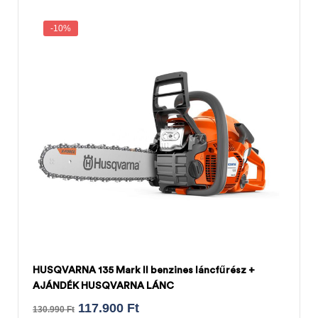
-10%
HUSQVARNA 135 Mark II benzines láncfűrész +
AJÁNDÉK HUSQVARNA LÁNC
117.900
Ft
130.990
Ft