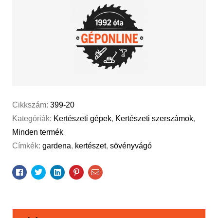
Cikkszám:
399-20
Kategóriák:
Kertészeti gépek
,
Kertészeti szerszámok
,
Minden termék
Címkék:
gardena
,
kertészet
,
sövényvágó
Facebook
Twitter
Linkedin
Pinterest
Email