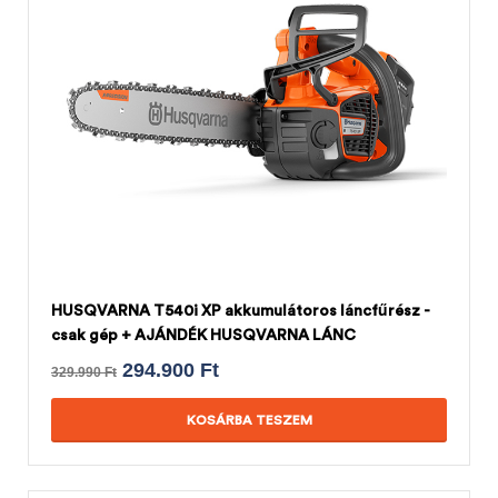
HUSQVARNA T540i XP akkumulátoros láncfűrész -
csak gép + AJÁNDÉK HUSQVARNA LÁNC
294.900
Ft
329.990
Ft
KOSÁRBA TESZEM