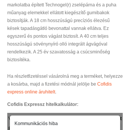
markolatba épített Technogel(r) zselépárna és a puha
műanyag elemekkel ellátott kiegészítő gumibakok
biztosítják. A 18 cm hosszúságú precíziós élezésű
kések tapadásgátló bevonattal vannak ellátva. Ez
egyszerű és pontos vágást biztosít. A 40 cm teljes
hosszúságú sövénynyíró olló integrált ágvágóval
rendelkezik. A 25 év szavatosság a csúcsminőség
biztosítéka.
Ha részletfizetéssel vásárolná meg a terméket, helyezze
a kosárba, majd a fizetési módnál jelölje be
Cofidis
express online áruhitelt
.
Cofidis Expressz hitelkalkulátor: