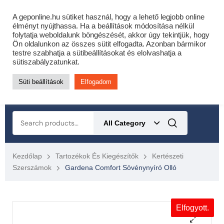
Cofidis expressz online áruhitel 0 % THM-el 10 hónapra!
A geponline.hu sütiket használ, hogy a lehető legjobb online
Most minden akciós HQ láncfűrészhez ajándékba adunk egy
élményt nyújthassa. Ha a beállítások módosítása nélkül
folytatja weboldalunk böngészését, akkor úgy tekintjük, hogy
fűrészláncot!
Részletek ide kattintva!
Ön oldalunkon az összes sütit elfogadta. Azonban bármikor
testre szabhatja a sütibeállításokat és elolvashatja a
KERTÉSZETI – ERDÉSZETI – ÉPÍTŐIPARI GÉP WEBSHOP
sütiszabályzatunkat.
Süti beállítások
Elfogadom
0
All Category
Kezdőlap
Tartozékok És Kiegészítők
Kertészeti
Szerszámok
Gardena Comfort Sövénynyíró Olló
Elfogyott.