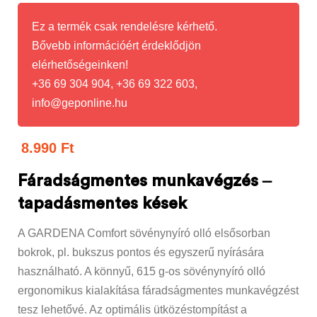
Ez a termék csak rendelésre kérhető.
Bővebb információért érdeklődjön
elérhetőségeinken!
+36 69 304 904, +36 69 322 603,
info@geponline.hu
8.990
Ft
Fáradságmentes munkavégzés –
tapadásmentes kések
A GARDENA Comfort sövénynyíró olló elsősorban
bokrok, pl. bukszus pontos és egyszerű nyírására
használható. A könnyű, 615 g-os sövénynyíró olló
ergonomikus kialakítása fáradságmentes munkavégzést
tesz lehetővé. Az optimális ütközéstompítást a