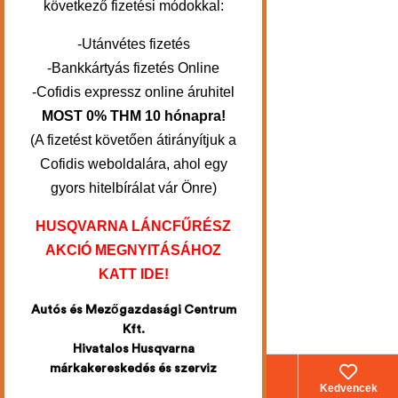
következő fizetési módokkal:
-Utánvétes fizetés
-Bankkártyás fizetés Online
-Cofidis expressz online áruhitel
MOST 0% THM 10 hónapra!
(A fizetést követően átirányítjuk a
Cofidis weboldalára, ahol egy
gyors hitelbírálat vár Önre)
HUSQVARNA LÁNCFŰRÉSZ
AKCIÓ MEGNYITÁSÁHOZ
KATT IDE!
Autós és Mezőgazdasági Centrum
Kft.
Hivatalos Husqvarna
márkakereskedés és szerviz
Webáruház
Fiókom
Kosár
Kedvencek