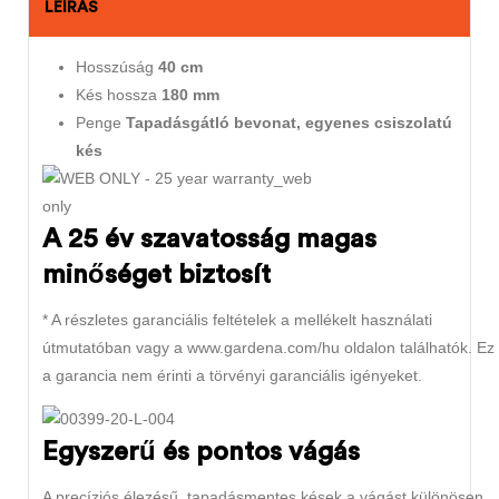
LEÍRÁS
Hosszúság
40 cm
Kés hossza
180 mm
Penge
Tapadásgátló bevonat, egyenes csiszolatú
kés
A 25 év szavatosság magas
minőséget biztosít
* A részletes garanciális feltételek a mellékelt használati
útmutatóban vagy a www.gardena.com/hu oldalon találhatók. Ez
a garancia nem érinti a törvényi garanciális igényeket.
Egyszerű és pontos vágás
A precíziós élezésű, tapadásmentes kések a vágást különösen