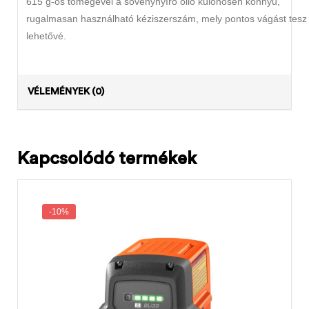
615 g-os tömegével a sövénynyíró olló különösen könnyű,
rugalmasan használható kéziszerszám, mely pontos vágást tesz
lehetővé.
VÉLEMÉNYEK (0)
Kapcsolódó termékek
-10%