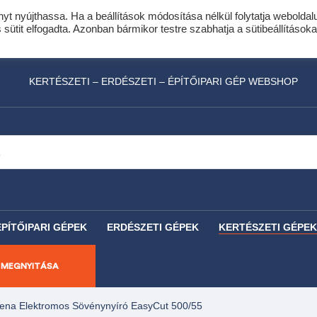
nyt nyújthassa. Ha a beállítások módosítása nélkül folytatja weboldal
idis expressz online áruhitel 0 % THM-el 10 hóna
ütit elfogadta. Azonban bármikor testre szabhatja a sütibeállításoka
láncfűrészhez ajándékba adunk egy fűrészlánco
KERTÉSZETI – ERDÉSZETI – ÉPÍTŐIPARI GÉP WEBSHOP
ÉPÍTŐIPARI GÉPEK
ERDÉSZETI GÉPEK
KERTÉSZETI GÉPEK
 MEGNYITÁSA
ena Elektromos Sövénynyíró EasyCut 500/55