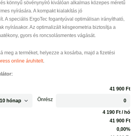
 és könnyű sövénynyíró kiválóan alkalmas közepes méretű
mes nyírására. A kompakt kialakítás jó
t. A speciális ErgoTec fogantyúval optimálisan irányítható,
 nyírásakor. Az optimalizált késgeometria biztosítja a
atékony, gyors és roncsolásmentes vágását.
ná meg a terméket, helyezze a kosárba, majd a fizetési
ress online áruhitelt
.
látor: