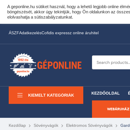
A geponline.hu sütiket használ, hogy a lehető legjobb online élmé
Cof
böngészését, akkor úgy tekintjük, hogy Ön oldalunkon az összes s
Most minden akciós HQ 
elolvashatja a sütiszabályzatunkat.
ÁSZF
Adatkezelés
Cofidis expressz online áruhitel
KEZDŐOLDAL
KIEMELT KATEGÓRIÁK
WEBÁRUHÁZ
Kezdőlap
Sövényvágók
Elektromos Sövényvágók
Gard