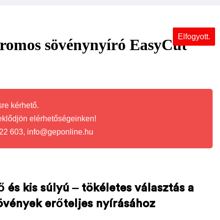
Elfogyott.
romos sövénynyíró EasyCut
re kérhető.
eklődjön elérhetőségeinken!
22 603, info@geponline.hu
és kis súlyú – tökéletes választás a
vények erőteljes nyírásához