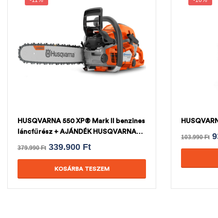
-11%
-10%
HUSQVARNA 550 XP® Mark II benzines
HUSQVARNA
láncfűrész + AJÁNDÉK HUSQVARNA
9
103.990
Ft
LÁNC
339.900
Ft
379.990
Ft
KOSÁRBA TESZEM