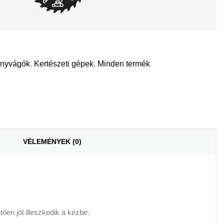
ényvágók
,
Kertészeti gépek
,
Minden termék
il
VÉLEMÉNYEK (0)
en jól illeszkedik a kézbe.