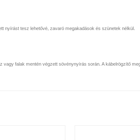
ett nyírást tesz lehetővé, zavaró megakadások és szünetek nélkül.
ház vagy falak mentén végzett sövénynyírás során. A kábelrögzítő m