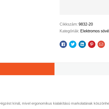
Cikkszám:
9832-20
Kategóriák:
Elektromos söv
Facebook
Twitter
Linkedin
Pinterest
Ema
zést kínál, mivel ergonomikus kialakítású markolatának köszönhető