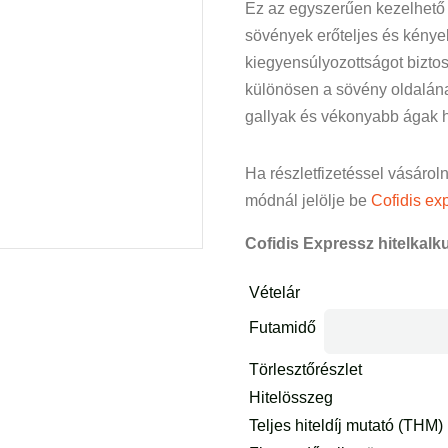
Ez az egyszerűen kezelhető
sövények erőteljes és kényel
kiegyensúlyozottságot biztosí
különösen a sövény oldalának
gallyak és vékonyabb ágak h
Ha részletfizetéssel vásárol
módnál jelölje be
Cofidis exp
Cofidis Expressz hitelkalku