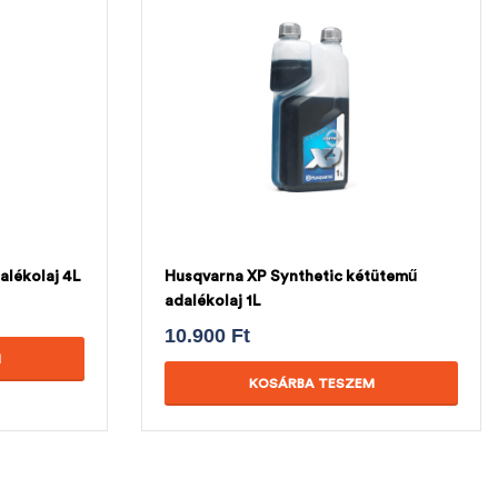
alékolaj 4L
Husqvarna XP Synthetic kétütemű
adalékolaj 1L
10.900
Ft
M
KOSÁRBA TESZEM