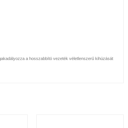
egakadályozza a hosszabbító vezeték véletlenszerű kihúzását