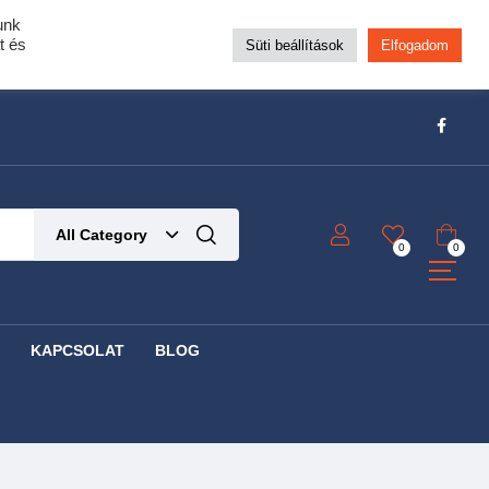
unk
pra!
t és
Süti beállítások
Elfogadom
t!
Részletek ide kattintva!
All Category
0
0
KAPCSOLAT
BLOG