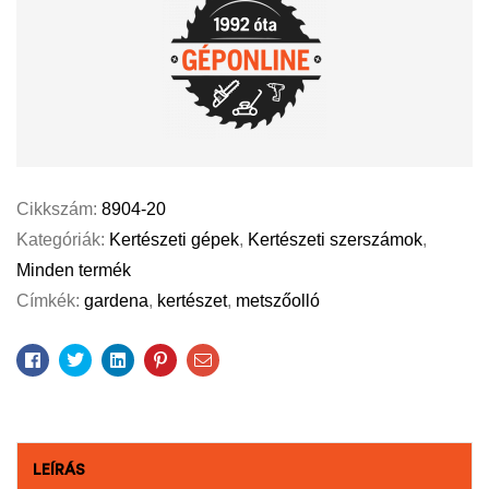
Cikkszám:
8904-20
Kategóriák:
Kertészeti gépek
,
Kertészeti szerszámok
,
Minden termék
Címkék:
gardena
,
kertészet
,
metszőolló
Facebook
Twitter
Linkedin
Pinterest
Email
LEÍRÁS