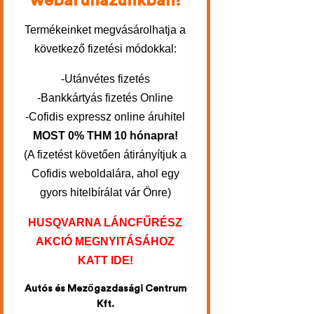
webáruházunkban!
Termékeinket megvásárolhatja a
következő fizetési módokkal:
-Utánvétes fizetés
-Bankkártyás fizetés Online
-Cofidis expressz online áruhitel
MOST 0% THM 10 hónapra!
(A fizetést követően átirányítjuk a
Cofidis weboldalára, ahol egy
gyors hitelbírálat vár Önre)
HUSQVARNA LÁNCFŰRÉSZ
AKCIÓ MEGNYITÁSÁHOZ
KATT IDE!
Autós és Mezőgazdasági Centrum
Kft.