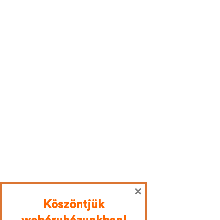
×
Köszöntjük