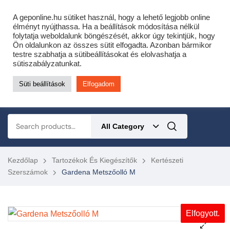
Cofidis expressz online áruhitel 0 % THM-el 10 hónapra!
A geponline.hu sütiket használ, hogy a lehető legjobb online
Most minden akciós HQ láncfűrészhez ajándékba adunk egy fűrészláncot!
élményt nyújthassa. Ha a beállítások módosítása nélkül
folytatja weboldalunk böngészését, akkor úgy tekintjük, hogy
Részletek ide kattintva!
Ön oldalunkon az összes sütit elfogadta. Azonban bármikor
testre szabhatja a sütibeállításokat és elolvashatja a
KERTÉSZETI – ERDÉSZETI – ÉPÍTŐIPARI GÉP WEBSHOP
sütiszabályzatunkat.
Süti beállítások
Elfogadom
0
All Category
Kezdőlap
Tartozékok És Kiegészítők
Kertészeti
Szerszámok
Gardena Metszőolló M
Elfogyott.