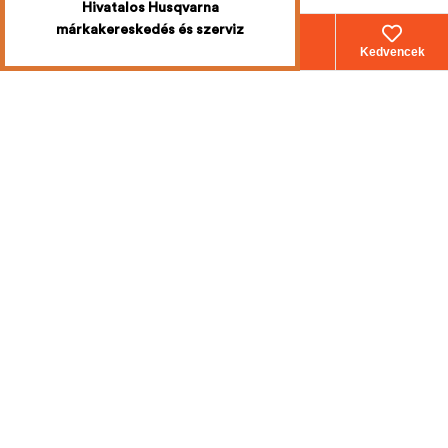
Hivatalos Husqvarna
márkakereskedés és szerviz
Webáruház
Fiókom
Kosár
Kedvencek
Iratkozzon fel
a legújabb
akciókért
Mi emailben értesítjük Önt!