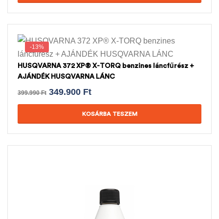
-13%
HUSQVARNA 372 XP® X-TORQ benzines láncfűrész +
AJÁNDÉK HUSQVARNA LÁNC
349.900
Ft
399.990
Ft
KOSÁRBA TESZEM