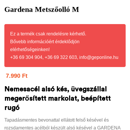
🔍
Gardena Metszőolló M
Ez a termék csak rendelésre kérhető.
Bővebb információért érdeklődjön
elérhetőségeinken!
+36 69 304 904, +36 69 322 603, info@geponline.hu
7.990
Ft
Nemesacél alsó kés, üvegszállal
megerősített markolat, beépített
rugó
Tapadásmentes bevonattal ellátott felső késével és
rozsdamentes acélból készült alsó késével a GARDENA