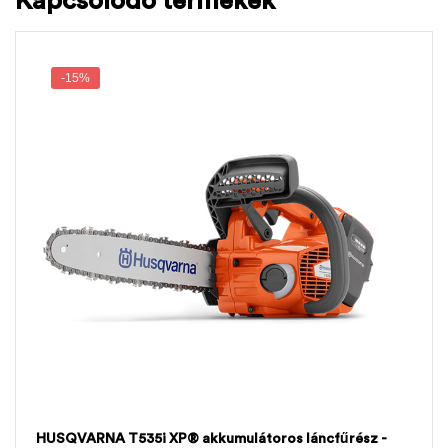
Kapcsolódó termékek
-15%
HUSQVARNA T535i XP® akkumulátoros láncfűrész -