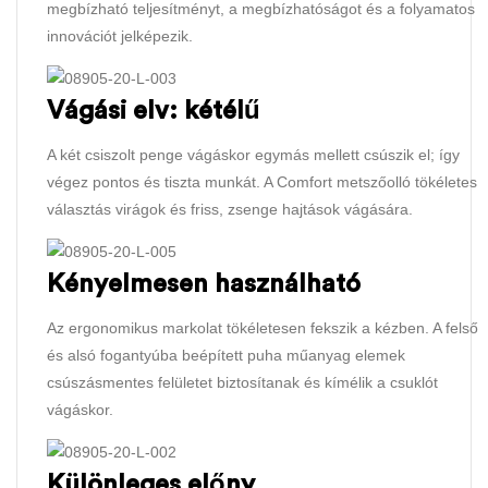
megbízható teljesítményt, a megbízhatóságot és a folyamatos
innovációt jelképezik.
Vágási elv: kétélű
A két csiszolt penge vágáskor egymás mellett csúszik el; így
végez pontos és tiszta munkát. A Comfort metszőolló tökéletes
választás virágok és friss, zsenge hajtások vágására.
Kényelmesen használható
Az ergonomikus markolat tökéletesen fekszik a kézben. A felső
és alsó fogantyúba beépített puha műanyag elemek
csúszásmentes felületet biztosítanak és kímélik a csuklót
vágáskor.
Különleges előny