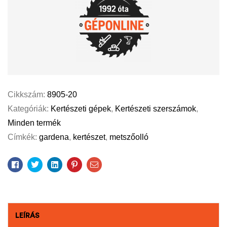
Cikkszám:
8905-20
Kategóriák:
Kertészeti gépek
,
Kertészeti szerszámok
,
Minden termék
Címkék:
gardena
,
kertészet
,
metszőolló
Facebook
Twitter
Linkedin
Pinterest
Email
LEÍRÁS