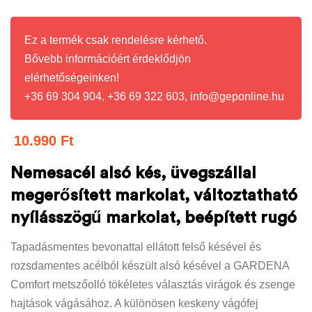
Ez a termék csak rendelésre kérhető.
Bővebb információért érdeklődjön
elérhetőségeinken!
+36 69 304 904, +36 69 322 603, info@geponline.hu
10.990
Ft
Nemesacél alsó kés, üvegszállal
megerősített markolat, változtatható
nyílásszögű markolat, beépített rugó
Tapadásmentes bevonattal ellátott felső késével és
rozsdamentes acélból készült alsó késével a GARDENA
Comfort metszőolló tökéletes választás virágok és zsenge
hajtások vágásához. A különösen keskeny vágófej