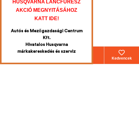
HUSQVARNA LÁNCFŰRÉSZ
AKCIÓ MEGNYITÁSÁHOZ
KATT IDE!
Autós és Mezőgazdasági Centrum
Kft.
Hivatalos Husqvarna
márkakereskedés és szerviz
Webáruház
Fiókom
Kosár
Kedvencek
Iratkozzon fel
a legújabb