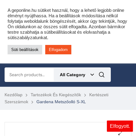
Cofidis expressz online áruhitel 0 % THM-el 10 hónapra!
A geponline.hu sütiket használ, hogy a lehető legjobb online
Most minden akciós HQ láncfűrészhez ajándékba adunk egy fűrészláncot!
élményt nyújthassa. Ha a beállítások módosítása nélkül
folytatja weboldalunk böngészését, akkor úgy tekintjük, hogy
Részletek ide kattintva!
Ön oldalunkon az összes sütit elfogadta. Azonban bármikor
testre szabhatja a sütibeállításokat és elolvashatja a
KERTÉSZETI – ERDÉSZETI – ÉPÍTŐIPARI GÉP WEBSHOP
sütiszabályzatunkat.
Süti beállítások
Elfogadom
0
All Category
Kezdőlap
Tartozékok És Kiegészítők
Kertészeti
Szerszámok
Gardena Metszőolló S-XL
Elfogyott.