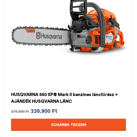
HUSQVARNA 550 XP® Mark II benzines láncfűrész +
AJÁNDÉK HUSQVARNA LÁNC
339.900
Ft
379.990
Ft
KOSÁRBA TESZEM