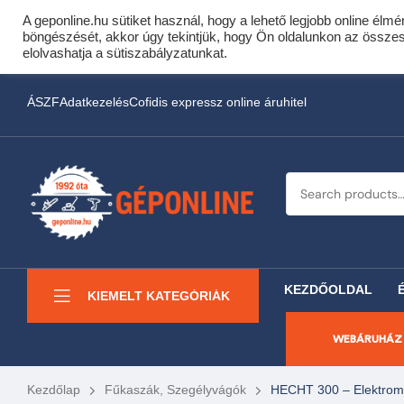
A geponline.hu sütiket használ, hogy a lehető legjobb online élmé
Cof
böngészését, akkor úgy tekintjük, hogy Ön oldalunkon az összes s
Most minden akciós HQ 
elolvashatja a sütiszabályzatunkat.
ÁSZF
Adatkezelés
Cofidis expressz online áruhitel
KEZDŐOLDAL
KIEMELT KATEGÓRIÁK
WEBÁRUHÁZ
Kezdőlap
Fűkaszák, Szegélyvágók
HECHT 300 – Elektrom