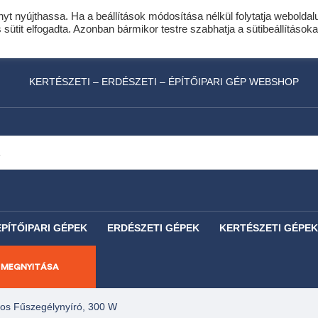
nyt nyújthassa. Ha a beállítások módosítása nélkül folytatja weboldal
idis expressz online áruhitel 0 % THM-el 10 hóna
ütit elfogadta. Azonban bármikor testre szabhatja a sütibeállításoka
láncfűrészhez ajándékba adunk egy fűrészlánco
KERTÉSZETI – ERDÉSZETI – ÉPÍTŐIPARI GÉP WEBSHOP
ÉPÍTŐIPARI GÉPEK
ERDÉSZETI GÉPEK
KERTÉSZETI GÉPEK
 MEGNYITÁSA
os Fűszegélynyíró, 300 W