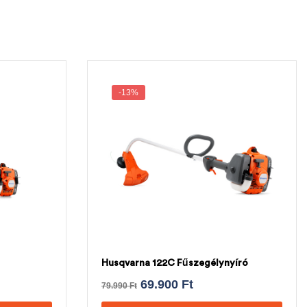
-13%
Husqvarna 122C Fűszegélynyíró
69.900
Ft
79.990
Ft