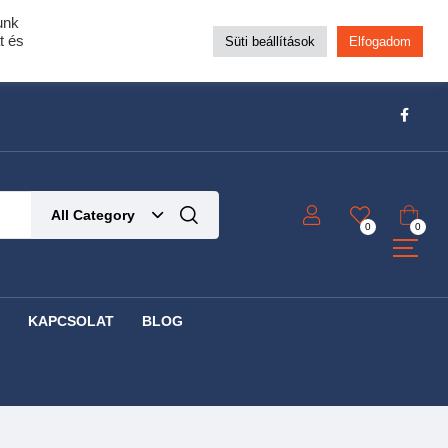
unk
pra!
t és
Süti beállítások
Elfogadom
t!
Részletek ide kattintva!
All Category
0
0
KAPCSOLAT
BLOG