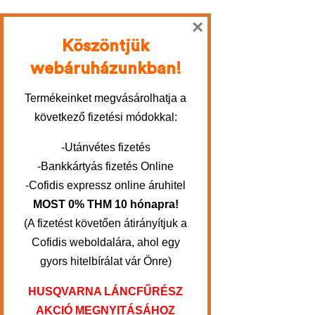
×
Köszöntjük
webáruházunkban!
Termékeinket megvásárolhatja a
következő fizetési módokkal:
-Utánvétes fizetés
-Bankkártyás fizetés Online
-Cofidis expressz online áruhitel
MOST 0% THM 10 hónapra!
(A fizetést követően átirányítjuk a
Cofidis weboldalára, ahol egy
gyors hitelbírálat vár Önre)
HUSQVARNA LÁNCFŰRÉSZ
AKCIÓ MEGNYITÁSÁHOZ