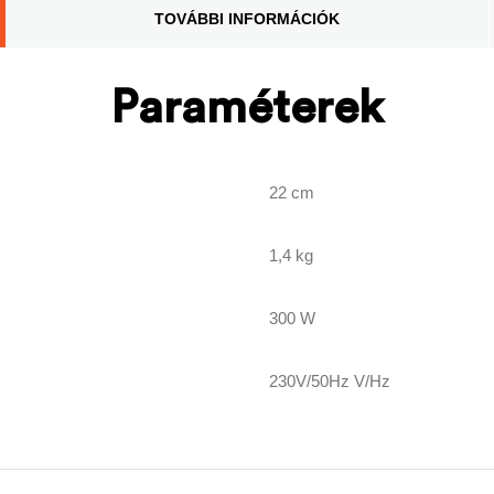
TOVÁBBI INFORMÁCIÓK
Paraméterek
22 cm
1,4 kg
300 W
230V/50Hz V/Hz