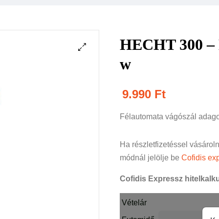
HECHT 300 – E
w
9.990
Ft
Félautomata vágószál adag
Ha részletfizetéssel vásárol
módnál jelölje be
Cofidis exp
Cofidis Expressz hitelkalku