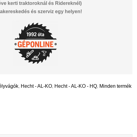
éve kerti traktoroknál és Ridereknél)
akereskedés és szerviz egy helyen!
élyvágók
,
Hecht - AL-KO
,
Hecht - AL-KO - HQ
,
Minden termék
il