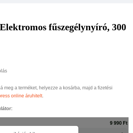
lektromos fűszegélynyíró, 300
olás
ná meg a terméket, helyezze a kosárba, majd a fizetési
ress online áruhitelt
.
látor: