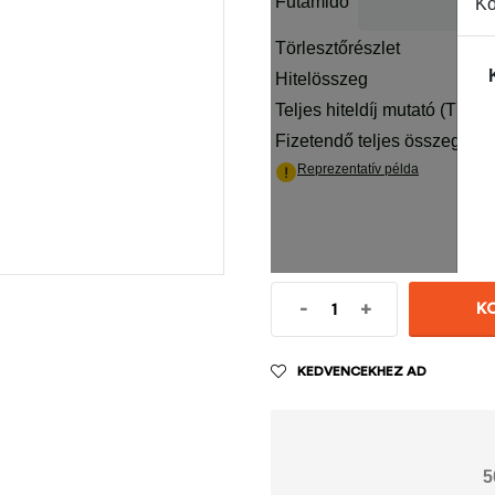
-
+
K
KEDVENCEKHEZ AD
5