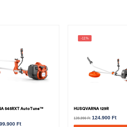
-11%
A 545RXT AutoTune™
HUSQVARNA 129R
124.900
Ft
139.990
Ft
99.900
Ft