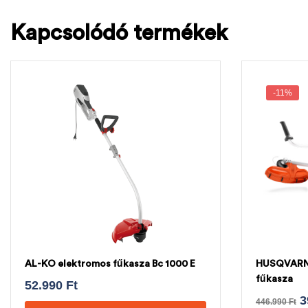
Kapcsolódó termékek
-11%
AL-KO elektromos fűkasza Bc 1000 E
HUSQVARN
fűkasza
52.990
Ft
3
446.990
Ft