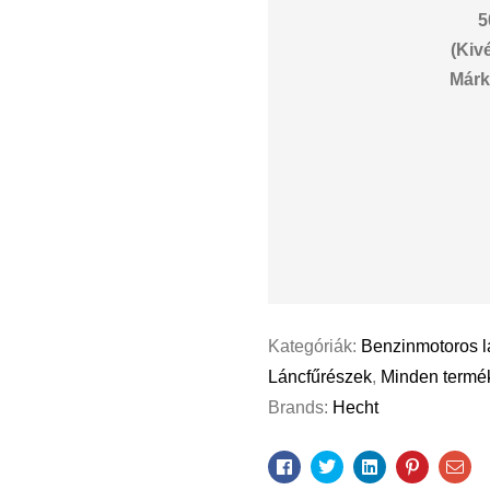
5
(Kiv
Márk
Kategóriák:
Benzinmotoros l
Láncfűrészek
,
Minden termé
Brands:
Hecht
Facebook
Twitter
Linkedin
Pinterest
Ema