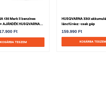
135 Mark II benzines
HUSQVARNA 330i akkumulá
z + AJÁNDÉK HUSQVARNA
láncfűrész -csak gép
17.900
Ft
159.990
Ft
KOSÁRBA TESZE
KOSÁRBA TESZEM