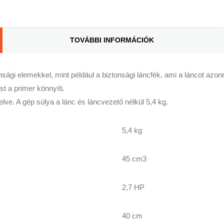
TOVÁBBI INFORMÁCIÓK
ági elemekkel, mint például a biztonsági láncfék, ami a láncot azonn
st a primer könnyíti.
ve. A gép súlya a lánc és láncvezető nélkül 5,4 kg.
5,4 kg
45 cm3
2,7 HP
40 cm