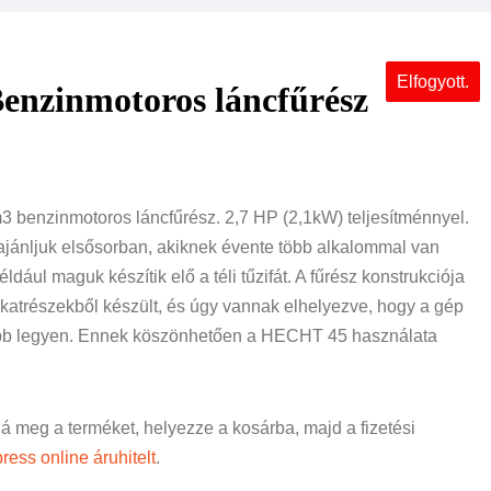
Elfogyott.
nzinmotoros láncfűrész
 benzinmotoros láncfűrész. 2,7 HP (2,1kW) teljesítménnyel.
jánljuk elsősorban, akiknek évente több alkalommal van
dául maguk készítik elő a téli tűzifát. A fűrész konstrukciója
atrészekből készült, és úgy vannak elhelyezve, hogy a gép
őbb legyen. Ennek köszönhetően a HECHT 45 használata
ná meg a terméket, helyezze a kosárba, majd a fizetési
ress online áruhitelt
.