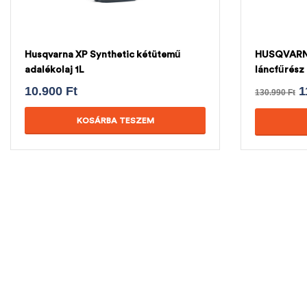
Husqvarna XP Synthetic kétütemű
HUSQVARNA 
adalékolaj 1L
láncfűrés
LÁNC
10.900
Ft
1
130.990
Ft
KOSÁRBA TESZEM