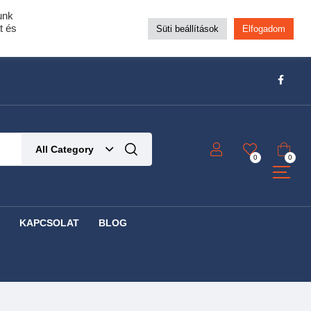
unk
pra!
t és
Süti beállítások
Elfogadom
t!
Részletek ide kattintva!
All Category
0
0
KAPCSOLAT
BLOG