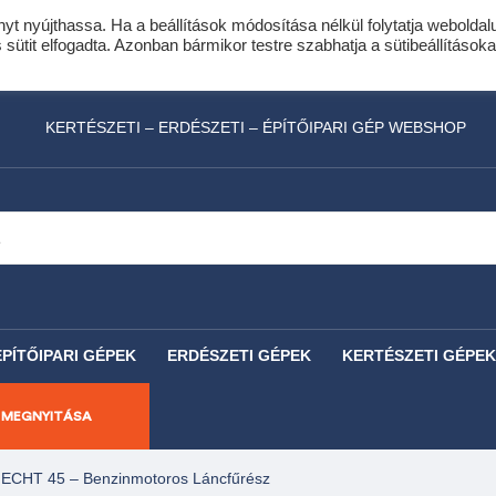
nyt nyújthassa. Ha a beállítások módosítása nélkül folytatja weboldal
idis expressz online áruhitel 0 % THM-el 10 hóna
ütit elfogadta. Azonban bármikor testre szabhatja a sütibeállításoka
láncfűrészhez ajándékba adunk egy fűrészlánco
KERTÉSZETI – ERDÉSZETI – ÉPÍTŐIPARI GÉP WEBSHOP
ÉPÍTŐIPARI GÉPEK
ERDÉSZETI GÉPEK
KERTÉSZETI GÉPEK
 MEGNYITÁSA
ECHT 45 – Benzinmotoros Láncfűrész