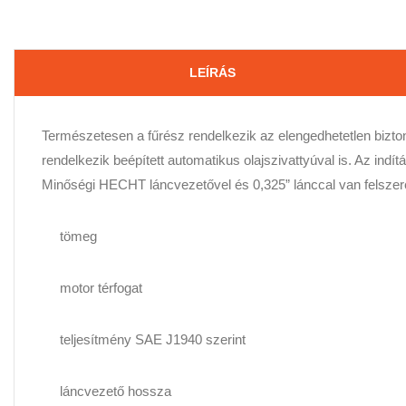
LEÍRÁS
Természetesen a fűrész rendelkezik az elengedhetetlen biztons
rendelkezik beépített automatikus olajszivattyúval is. Az indítá
Minőségi HECHT láncvezetővel és 0,325” lánccal van felszerel
tömeg
motor térfogat
teljesítmény SAE J1940 szerint
láncvezető hossza