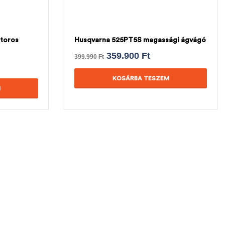
toros
Husqvarna 525PT5S magassági ágvágó
359.900
Ft
399.990
Ft
KOSÁRBA TESZEM
M