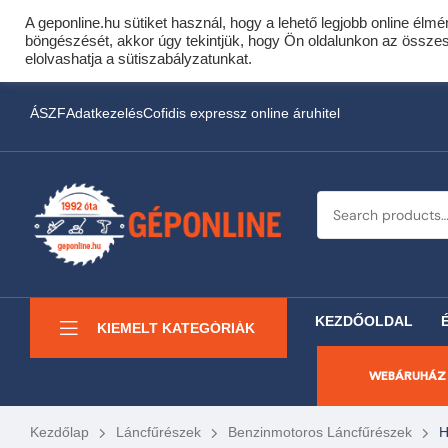
A geponline.hu sütiket használ, hogy a lehető legjobb online élmé
Cof
böngészését, akkor úgy tekintjük, hogy Ön oldalunkon az összes s
Most minden akciós HQ 
elolvashatja a sütiszabályzatunkat.
ÁSZF
Adatkezelés
Cofidis expressz online áruhitel
KEZDŐOLDAL
KIEMELT KATEGÓRIÁK
WEBÁRUHÁZ
Kezdőlap
Láncfűrészek
Benzinmotoros Láncfűrészek
H