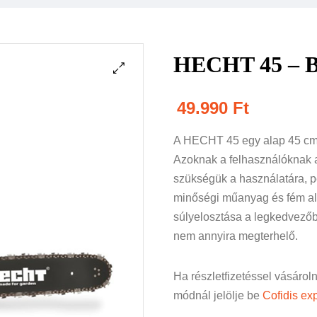
HECHT 45 – Be
49.990
Ft
A HECHT 45 egy alap 45 cm3
Azoknak a felhasználóknak a
szükségük a használatára, pél
minőségi műanyag és fém alk
súlyelosztása a legkedvez
nem annyira megterhelő.
Ha részletfizetéssel vásárol
módnál jelölje be
Cofidis exp