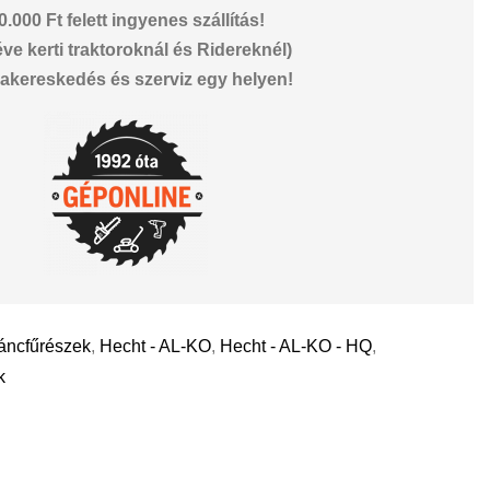
0.000 Ft felett ingyenes szállítás!
éve kerti traktoroknál és Ridereknél)
akereskedés és szerviz egy helyen!
áncfűrészek
,
Hecht - AL-KO
,
Hecht - AL-KO - HQ
,
k
il