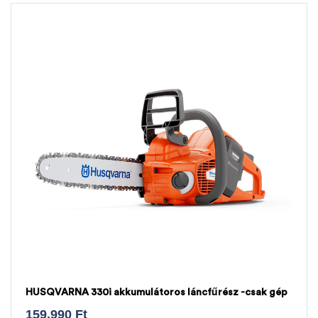
HUSQVARNA 330i akkumulátoros láncfűrész -csak gép
159.990
Ft