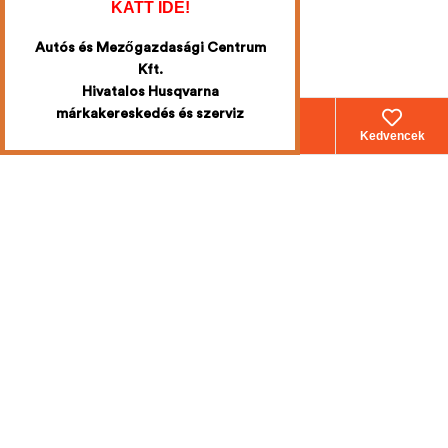
KATT IDE!
Autós és Mezőgazdasági Centrum
Kft.
Hivatalos Husqvarna
márkakereskedés és szerviz
Webáruház
Fiókom
Kosár
Kedvencek
Iratkozzon fel
a legújabb
akciókért
Mi emailben értesítjük Önt!