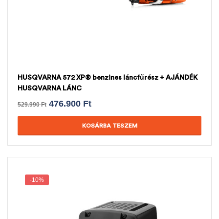
HUSQVARNA 572 XP® benzines láncfűrész + AJÁNDÉK
HUSQVARNA LÁNC
476.900
Ft
529.990
Ft
KOSÁRBA TESZEM
-10%