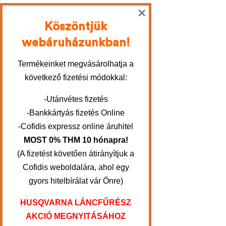
×
Köszöntjük
webáruházunkban!
Termékeinket megvásárolhatja a
következő fizetési módokkal:
-Utánvétes fizetés
-Bankkártyás fizetés Online
-Cofidis expressz online áruhitel
MOST 0% THM 10 hónapra!
(A fizetést követően átirányítjuk a
Cofidis weboldalára, ahol egy
gyors hitelbírálat vár Önre)
HUSQVARNA LÁNCFŰRÉSZ
AKCIÓ MEGNYITÁSÁHOZ