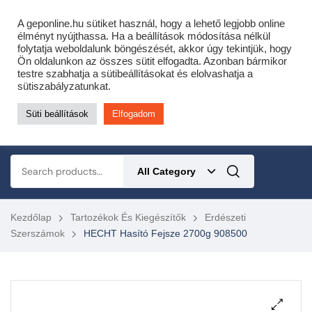
Cofidis expressz online áruhitel 0 % THM-el 10 hónapra!
A geponline.hu sütiket használ, hogy a lehető legjobb online
Most minden akciós HQ láncfűrészhez ajándékba adunk egy fűrészláncot!
élményt nyújthassa. Ha a beállítások módosítása nélkül
folytatja weboldalunk böngészését, akkor úgy tekintjük, hogy
Részletek ide kattintva!
Ön oldalunkon az összes sütit elfogadta. Azonban bármikor
testre szabhatja a sütibeállításokat és elolvashatja a
KERTÉSZETI – ERDÉSZETI – ÉPÍTŐIPARI GÉP WEBSHOP
sütiszabályzatunkat.
Süti beállítások
Elfogadom
0
All Category
Kezdőlap
Tartozékok És Kiegészítők
Erdészeti
Szerszámok
HECHT Hasító Fejsze 2700g 908500