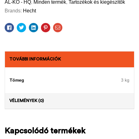
AL-KO - HQ
,
Minden termék
,
Tartozékok és kiegészítők
Brands:
Hecht
Facebook
Twitter
Linkedin
Pinterest
Email
TOVÁBBI INFORMÁCIÓK
Tömeg
3 kg
VÉLEMÉNYEK (0)
Kapcsolódó termékek