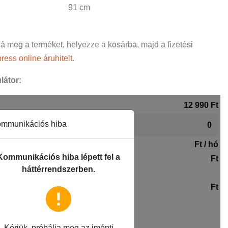
91 cm
ná meg a terméket, helyezze a kosárba, majd a fizetési
ress online áruhitelt
.
látor: