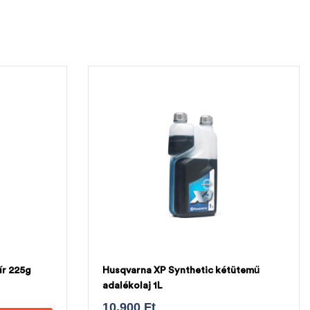
ír 225g
Husqvarna XP Synthetic kétütemű
adalékolaj 1L
10.900
Ft