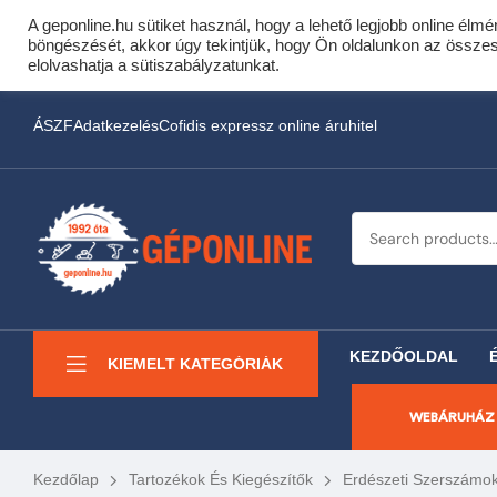
A geponline.hu sütiket használ, hogy a lehető legjobb online élmé
Cof
böngészését, akkor úgy tekintjük, hogy Ön oldalunkon az összes s
Most minden akciós HQ 
elolvashatja a sütiszabályzatunkat.
ÁSZF
Adatkezelés
Cofidis expressz online áruhitel
KEZDŐOLDAL
KIEMELT KATEGÓRIÁK
WEBÁRUHÁZ
Kezdőlap
Tartozékok És Kiegészítők
Erdészeti Szerszámo