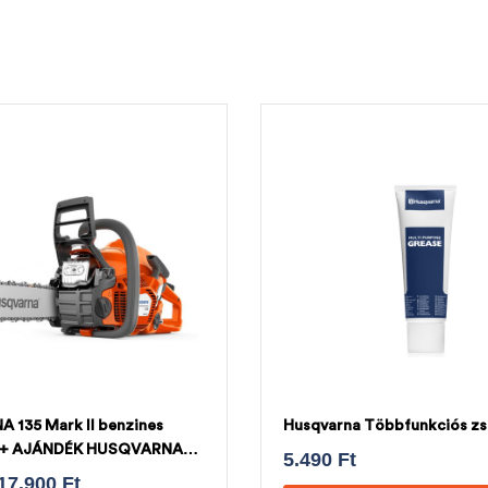
135 Mark II benzines
Husqvarna Többfunkciós zs
z + AJÁNDÉK HUSQVARNA
5.490
Ft
17.900
Ft