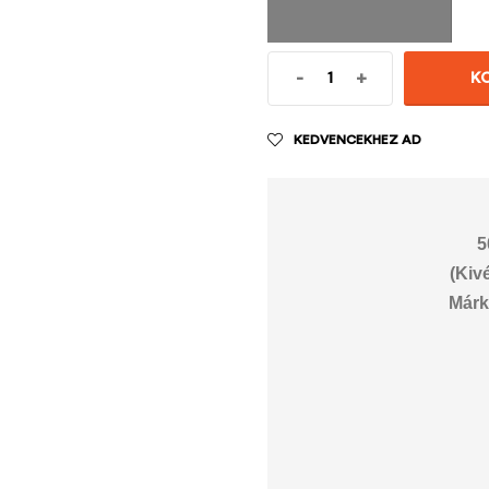
-
+
K
KEDVENCEKHEZ AD
5
(Kiv
Márk