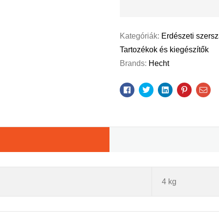
Kategóriák:
Erdészeti szers
Tartozékok és kiegészítők
Brands:
Hecht
Facebook
Twitter
Linkedin
Pinterest
Ema
4 kg