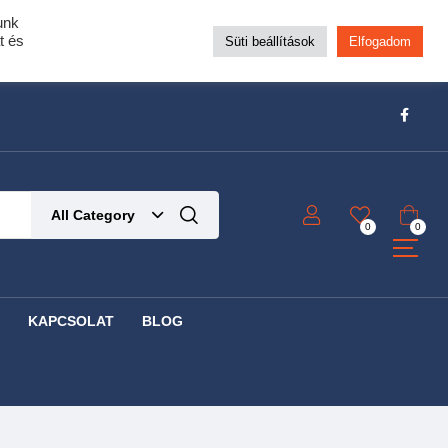
unk
pra!
t és
Süti beállítások
Elfogadom
t!
Részletek ide kattintva!
All Category
0
0
KAPCSOLAT
BLOG