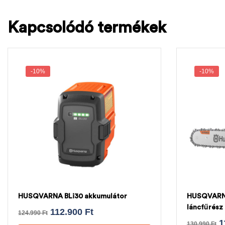
Kapcsolódó termékek
-10%
-10%
HUSQVARNA BLi30 akkumulátor
HUSQVARNA 
láncfűrés
112.900
Ft
124.990
Ft
LÁNC
1
130.990
Ft