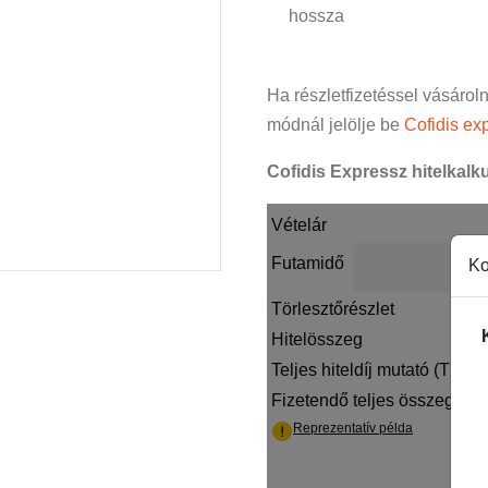
hossza
Ha részletfizetéssel vásárol
módnál jelölje be
Cofidis exp
Cofidis Expressz hitelkalku