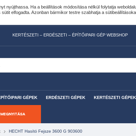
nyt nyújthassa. Ha a beállítások módosítása nélkül folytatja weboldal
idis expressz online áruhitel 0 % THM-el 10 hóna
ütit elfogadta. Azonban bármikor testre szabhatja a sütibeállításoka
láncfűrészhez ajándékba adunk egy fűrészlánco
KERTÉSZETI – ERDÉSZETI – ÉPÍTŐIPARI GÉP WEBSHOP
ÉPÍTŐIPARI GÉPEK
ERDÉSZETI GÉPEK
KERTÉSZETI GÉPEK
 MEGNYITÁSA
k
HECHT Hasító Fejsze 3600 G 903600