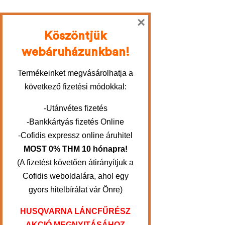
×
Köszöntjük
webáruházunkban!
Termékeinket megvásárolhatja a
következő fizetési módokkal:
-Utánvétes fizetés
-Bankkártyás fizetés Online
-Cofidis expressz online áruhitel
MOST 0% THM 10 hónapra!
(A fizetést követően átirányítjuk a
Cofidis weboldalára, ahol egy
gyors hitelbírálat vár Önre)
HUSQVARNA LÁNCFŰRÉSZ
AKCIÓ MEGNYITÁSÁHOZ