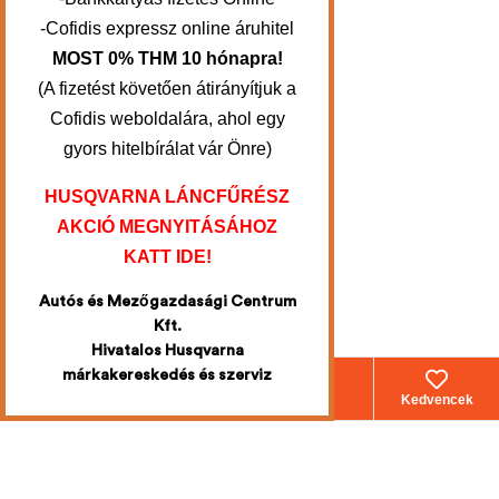
-Cofidis expressz online áruhitel
MOST 0% THM 10 hónapra!
(A fizetést követően átirányítjuk a
Cofidis weboldalára, ahol egy
gyors hitelbírálat vár Önre)
HUSQVARNA LÁNCFŰRÉSZ
AKCIÓ MEGNYITÁSÁHOZ
KATT IDE!
Autós és Mezőgazdasági Centrum
Kft.
Hivatalos Husqvarna
márkakereskedés és szerviz
Webáruház
Fiókom
Kosár
Kedvencek