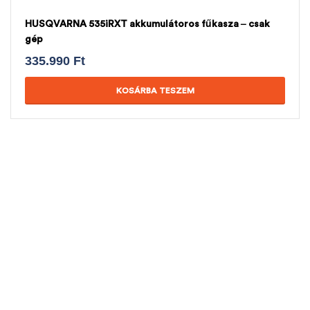
HUSQVARNA 535iRXT akkumulátoros fűkasza – csak
gép
335.990
Ft
KOSÁRBA TESZEM