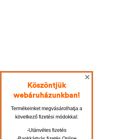
×
Köszöntjük
webáruházunkban!
Termékeinket megvásárolhatja a
következő fizetési módokkal:
-Utánvétes fizetés
-Bankkártyás fizetés Online