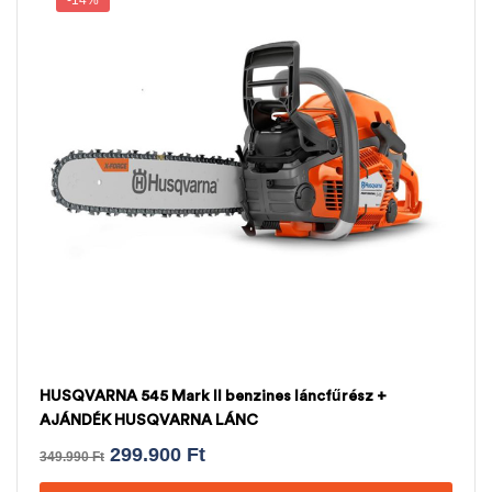
-14%
HUSQVARNA 545 Mark II benzines láncfűrész +
AJÁNDÉK HUSQVARNA LÁNC
299.900
Ft
349.990
Ft