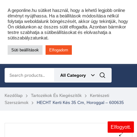
Cofidis expressz online áruhitel 0 % THM-el 10 hónapra!
A geponline.hu sütiket használ, hogy a lehető legjobb online
Most minden akciós HQ láncfűrészhez ajándékba adunk egy fűrészláncot!
élményt nyújthassa. Ha a beállítások módosítása nélkül
folytatja weboldalunk böngészését, akkor úgy tekintjük, hogy
Részletek ide kattintva!
Ön oldalunkon az összes sütit elfogadta. Azonban bármikor
testre szabhatja a sütibeállításokat és elolvashatja a
KERTÉSZETI – ERDÉSZETI – ÉPÍTŐIPARI GÉP WEBSHOP
sütiszabályzatunkat.
Süti beállítások
Elfogadom
0
All Category
Kezdőlap
Tartozékok És Kiegészítők
Kertészeti
Szerszámok
HECHT Kerti Kés 35 Cm, Horoggal – 600635
Elfogyott.