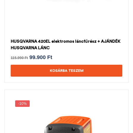
HUSQVARNA 420EL elektromos láncfűrész + AJÁNDÉK
HUSQVARNA LÁNC
99.900
Ft
115.990
Ft
KOSÁRBA TESZEM
-10%