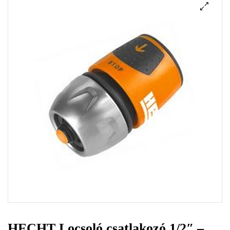
HECHT Locsoló csatlakozó 1/2″ –