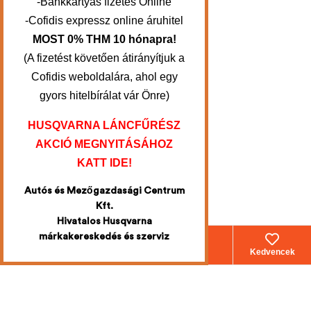
-Bankkártyás fizetés Online
-Cofidis expressz online áruhitel
MOST 0% THM 10 hónapra!
(A fizetést követően átirányítjuk a
Cofidis weboldalára, ahol egy
gyors hitelbírálat vár Önre)
HUSQVARNA LÁNCFŰRÉSZ
AKCIÓ MEGNYITÁSÁHOZ
KATT IDE!
Autós és Mezőgazdasági Centrum
Kft.
Hivatalos Husqvarna
márkakereskedés és szerviz
Webáruház
Fiókom
Kosár
Kedvencek