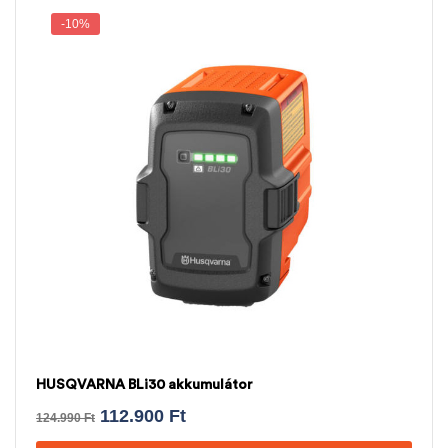
-10%
HUSQVARNA BLi30 akkumulátor
112.900
Ft
124.990
Ft