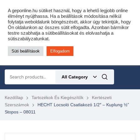
Cofidis expressz online áruhitel 0 % THM-el 10 hónapra!
A geponline.hu sütiket használ, hogy a lehető legjobb online
Most minden akciós HQ láncfűrészhez ajándékba adunk egy fűrészláncot!
élményt nyújthassa. Ha a beállítások módosítása nélkül
folytatja weboldalunk böngészését, akkor úgy tekintjük, hogy
Részletek ide kattintva!
Ön oldalunkon az összes sütit elfogadta. Azonban bármikor
testre szabhatja a sütibeállításokat és elolvashatja a
KERTÉSZETI – ERDÉSZETI – ÉPÍTŐIPARI GÉP WEBSHOP
sütiszabályzatunkat.
Süti beállítások
Elfogadom
0
All Category
Kezdőlap
Tartozékok És Kiegészítők
Kertészeti
Szerszámok
HECHT Locsoló Csatlakozó 1/2″ – Kuplung ½”
Stopos – 08011