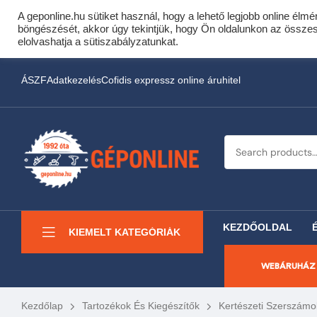
A geponline.hu sütiket használ, hogy a lehető legjobb online élmé
Cof
böngészését, akkor úgy tekintjük, hogy Ön oldalunkon az összes s
Most minden akciós HQ 
elolvashatja a sütiszabályzatunkat.
ÁSZF
Adatkezelés
Cofidis expressz online áruhitel
KEZDŐOLDAL
KIEMELT KATEGÓRIÁK
WEBÁRUHÁZ
Kezdőlap
Tartozékok És Kiegészítők
Kertészeti Szerszámo