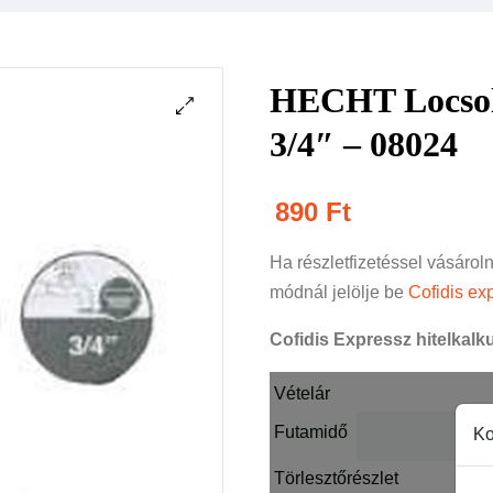
HECHT Locsoló
3/4″ – 08024
890
Ft
Ha részletfizetéssel vásárol
módnál jelölje be
Cofidis exp
Cofidis Expressz hitelkalku