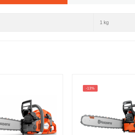
1 kg
-13%