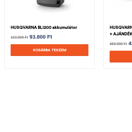
HUSQVARNA BLi200 akkumulátor
HUSQVARNA
+ AJÁNDÉ
93.800
Ft
103.990
Ft
4
469.990
Ft
KOSÁRBA TESZEM