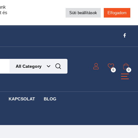
unk
pra!
t és
Süti beállítások
Elfogadom
t!
Részletek ide kattintva!
All Category
0
0
KAPCSOLAT
BLOG