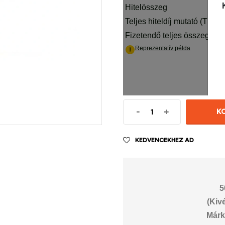
-
+
K
KEDVENCEKHEZ AD
5
(Kiv
Márk