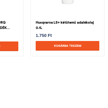
ORQ
Husqvarna LS+ kétütemű adalékolaj
NDÉK
0.1L
1.750
Ft
KOSÁRBA TESZEM
M