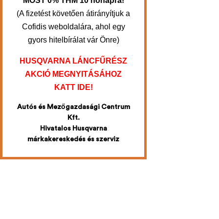
MOST 0% THM 10 hónapra!
(A fizetést követően átirányítjuk a
Cofidis weboldalára, ahol egy
gyors hitelbírálat vár Önre)
HUSQVARNA LÁNCFŰRÉSZ
AKCIÓ MEGNYITÁSÁHOZ
KATT IDE!
Autós és Mezőgazdasági Centrum
Kft.
Hivatalos Husqvarna
márkakereskedés és szerviz