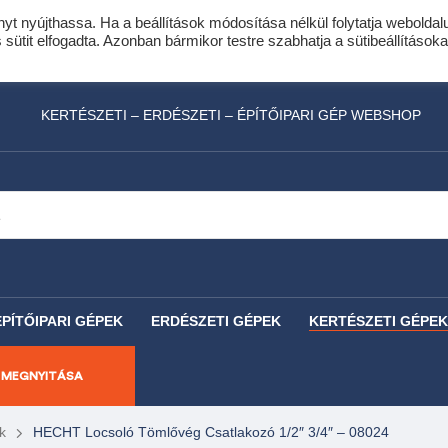
nyt nyújthassa. Ha a beállítások módosítása nélkül folytatja weboldal
idis expressz online áruhitel 0 % THM-el 10 hóna
ütit elfogadta. Azonban bármikor testre szabhatja a sütibeállításoka
láncfűrészhez ajándékba adunk egy fűrészlánco
KERTÉSZETI – ERDÉSZETI – ÉPÍTŐIPARI GÉP WEBSHOP
ÉPÍTŐIPARI GÉPEK
ERDÉSZETI GÉPEK
KERTÉSZETI GÉPEK
 MEGNYITÁSA
k
HECHT Locsoló Tömlővég Csatlakozó 1/2″ 3/4″ – 08024