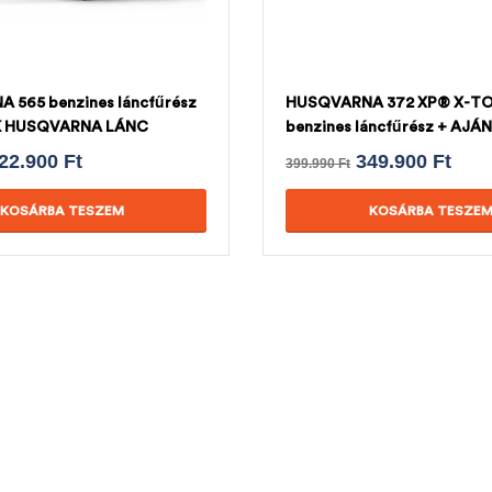
 565 benzines láncfűrész
HUSQVARNA 372 XP® X-T
K HUSQVARNA LÁNC
benzines láncfűrész + AJÁ
HUSQVARNA LÁNC
22.900
Ft
349.900
Ft
399.990
Ft
KOSÁRBA TESZEM
KOSÁRBA TESZE