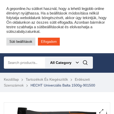
Cofidis expressz online áruhitel 0 % THM-el 10 hónapra!
A geponline.hu sütiket használ, hogy a lehető legjobb online
Most minden akciós HQ láncfűrészhez ajándékba adunk egy fűrészláncot!
élményt nyújthassa. Ha a beállítások módosítása nélkül
folytatja weboldalunk böngészését, akkor úgy tekintjük, hogy
Részletek ide kattintva!
Ön oldalunkon az összes sütit elfogadta. Azonban bármikor
testre szabhatja a sütibeállításokat és elolvashatja a
KERTÉSZETI – ERDÉSZETI – ÉPÍTŐIPARI GÉP WEBSHOP
sütiszabályzatunkat.
Süti beállítások
Elfogadom
0
All Category
Kezdőlap
Tartozékok És Kiegészítők
Erdészeti
Szerszámok
HECHT Univerzális Balta 1500g-901500