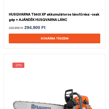
HUSQVARNA T540i XP akkumulátoros láncfűrész -csak
gép + AJÁNDÉK HUSQVARNA LÁNC
294.900
Ft
329.990
Ft
KOSÁRBA TESZEM
-10%