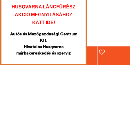
HUSQVARNA LÁNCFŰRÉSZ
AKCIÓ MEGNYITÁSÁHOZ
KATT IDE!
Autós és Mezőgazdasági Centrum
Kft.
Hivatalos Husqvarna
márkakereskedés és szerviz
Webáruház
Fiókom
Kosár
Kedvencek
Iratkozzon fel
a legújabb