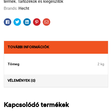
termék
,
Tartozékok és kiegészítők
Brands:
Hecht
Facebook
Twitter
Linkedin
Pinterest
Email
TOVÁBBI INFORMÁCIÓK
Tömeg
2 kg
VÉLEMÉNYEK (0)
Kapcsolódó termékek