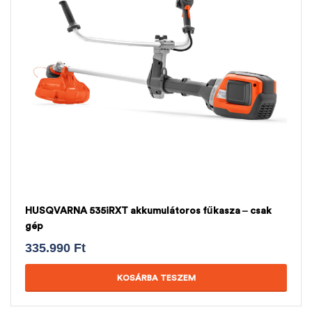
HUSQVARNA 535iRXT akkumulátoros fűkasza – csak
gép
335.990
Ft
KOSÁRBA TESZEM