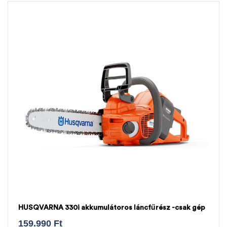
HUSQVARNA 330i akkumulátoros láncfűrész -csak gép
159.990
Ft