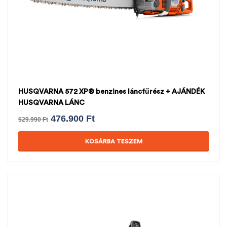
HUSQVARNA 572 XP® benzines láncfűrész + AJÁNDÉK
HUSQVARNA LÁNC
476.900
Ft
529.990
Ft
KOSÁRBA TESZEM