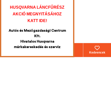
HUSQVARNA LÁNCFŰRÉSZ
AKCIÓ MEGNYITÁSÁHOZ
KATT IDE!
Autós és Mezőgazdasági Centrum
Kft.
Hivatalos Husqvarna
márkakereskedés és szerviz
Webáruház
Fiókom
Kosár
Kedvencek
Iratkozzon fel
a legújabb