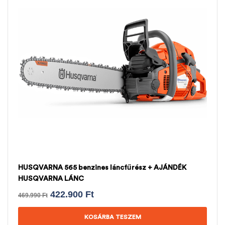
HUSQVARNA 565 benzines láncfűrész + AJÁNDÉK
HUSQVARNA LÁNC
422.900
Ft
469.990
Ft
KOSÁRBA TESZEM