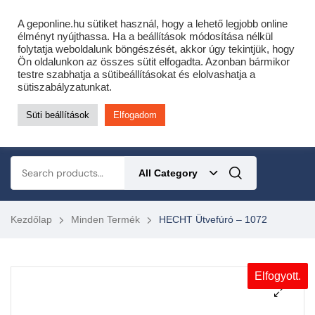
Cofidis expressz online áruhitel 0 % THM-el 10 hónapra!
A geponline.hu sütiket használ, hogy a lehető legjobb online
Most minden akciós HQ láncfűrészhez ajándékba adunk egy fűrészláncot!
élményt nyújthassa. Ha a beállítások módosítása nélkül
folytatja weboldalunk böngészését, akkor úgy tekintjük, hogy
Részletek ide kattintva!
Ön oldalunkon az összes sütit elfogadta. Azonban bármikor
testre szabhatja a sütibeállításokat és elolvashatja a
KERTÉSZETI – ERDÉSZETI – ÉPÍTŐIPARI GÉP WEBSHOP
sütiszabályzatunkat.
Süti beállítások
Elfogadom
0
All Category
Kezdőlap
Minden Termék
HECHT Ütvefúró – 1072
Elfogyott.