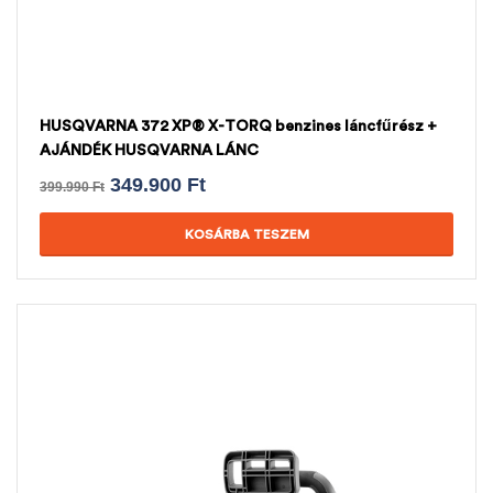
HUSQVARNA 372 XP® X-TORQ benzines láncfűrész +
AJÁNDÉK HUSQVARNA LÁNC
349.900
Ft
399.990
Ft
KOSÁRBA TESZEM