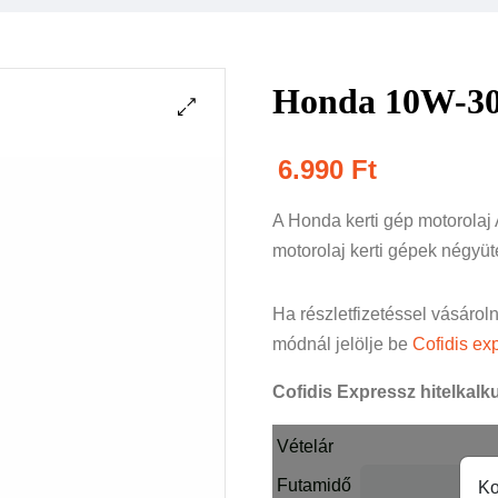
Honda 10W-30
6.990
Ft
A Honda kerti gép motorolaj
motorolaj kerti gépek négyü
Ha részletfizetéssel vásárol
módnál jelölje be
Cofidis exp
Cofidis Expressz hitelkalku