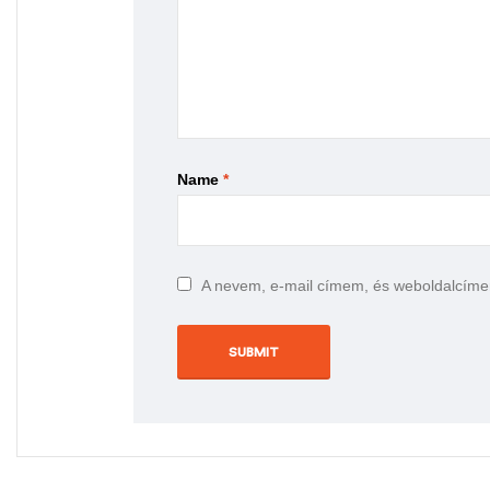
Name
*
A nevem, e-mail címem, és weboldalcím