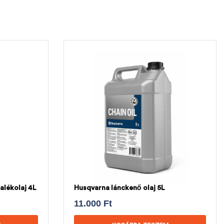
alékolaj 4L
Husqvarna lánckenő olaj 5L
11.000
Ft