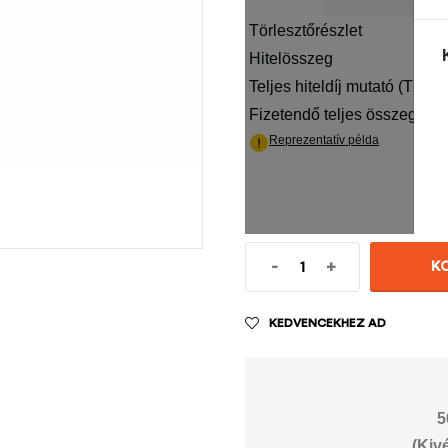
-
+
K
KEDVENCEKHEZ AD
5
(Kiv