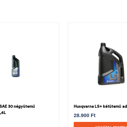
 SAE 30 négyütemű
Husqvarna LS+ kétütemű ad
1,4L
28.900
Ft