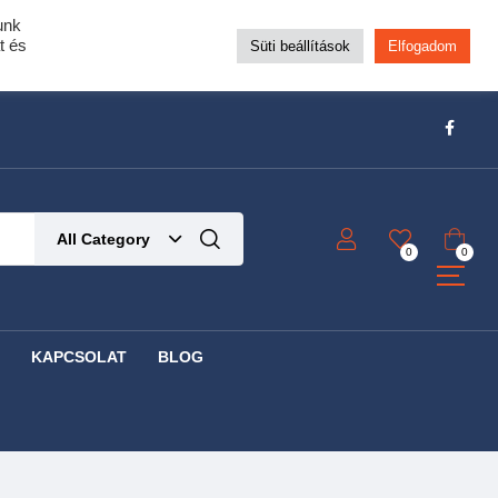
unk
pra!
t és
Süti beállítások
Elfogadom
t!
Részletek ide kattintva!
All Category
0
0
KAPCSOLAT
BLOG