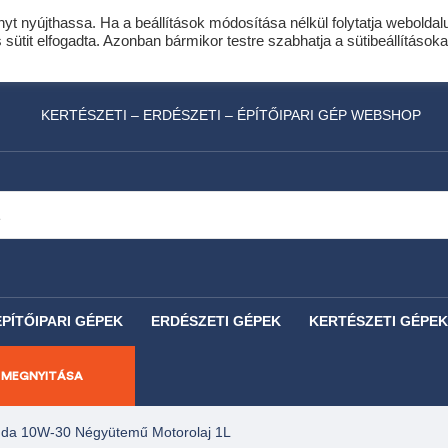
nyt nyújthassa. Ha a beállítások módosítása nélkül folytatja weboldal
idis expressz online áruhitel 0 % THM-el 10 hóna
ütit elfogadta. Azonban bármikor testre szabhatja a sütibeállításoka
láncfűrészhez ajándékba adunk egy fűrészlánco
KERTÉSZETI – ERDÉSZETI – ÉPÍTŐIPARI GÉP WEBSHOP
ÉPÍTŐIPARI GÉPEK
ERDÉSZETI GÉPEK
KERTÉSZETI GÉPEK
 MEGNYITÁSA
da 10W-30 Négyütemű Motorolaj 1L