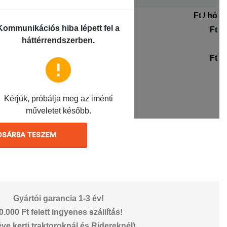
OSÁRBA TESZEM
Gyártói garancia 1-3 év!
0.000 Ft felett ingyenes szállítás!
éve kerti traktoroknál és Ridereknél)