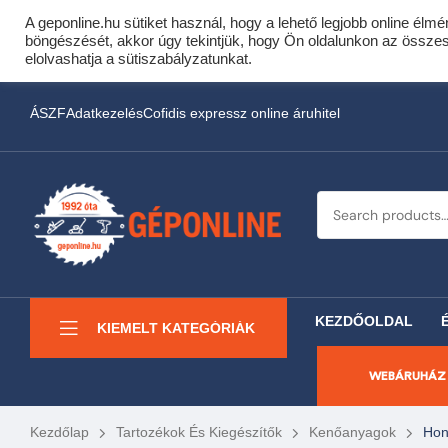
A geponline.hu sütiket használ, hogy a lehető legjobb online élmé
Cof
böngészését, akkor úgy tekintjük, hogy Ön oldalunkon az összes s
Most minden akciós HQ 
elolvashatja a sütiszabályzatunkat.
ÁSZF
Adatkezelés
Cofidis expressz online áruhitel
KEZDŐOLDAL
KIEMELT KATEGÓRIÁK
WEBÁRUHÁZ
Kezdőlap
Tartozékok És Kiegészítők
Kenőanyagok
Hon