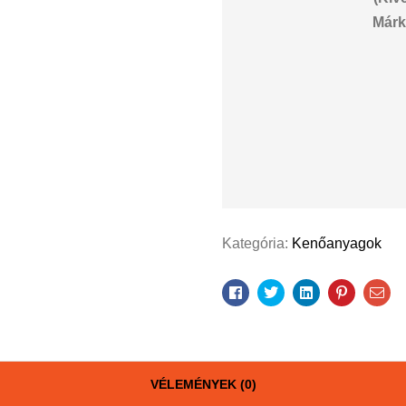
Márk
Kategória:
Kenőanyagok
Facebook
Twitter
Linkedin
Pinterest
Ema
VÉLEMÉNYEK (0)