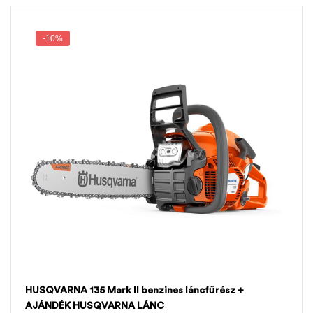
-10%
HUSQVARNA 135 Mark II benzines láncfűrész +
AJÁNDÉK HUSQVARNA LÁNC