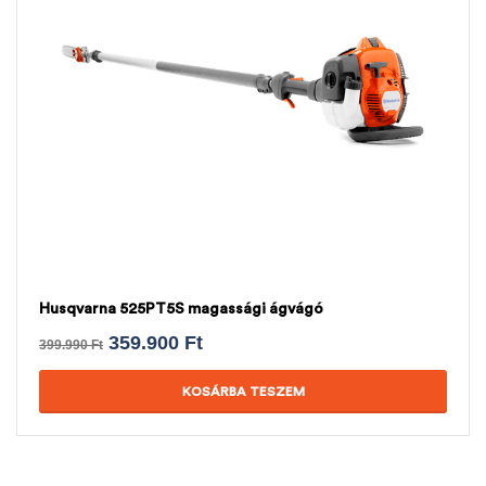
Husqvarna 525PT5S magassági ágvágó
359.900
Ft
399.990
Ft
KOSÁRBA TESZEM