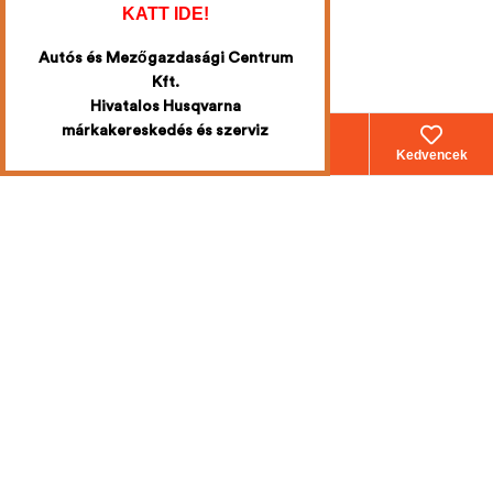
KATT IDE!
Autós és Mezőgazdasági Centrum
Kft.
Hivatalos Husqvarna
márkakereskedés és szerviz
Webáruház
Fiókom
Kosár
Kedvencek
Iratkozzon fel
a legújabb
akciókért