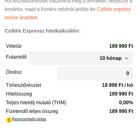
Ha részletfizetéssel vásárolná meg a terméket, helyezze a
kosárba, majd a fizetési módnál jelölje be
Cofidis express
online áruhitelt
.
Cofidis Expressz hitelkalkulátor: