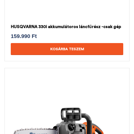
HUSQVARNA 330i akkumulátoros láncfűrész -csak gép
159.990
Ft
KOSÁRBA TESZEM