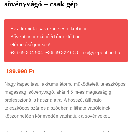
sövényvágó – csak gép
Ez a termék csak rendelésre kérhető.
Bővebb információért érdeklődjön
elérhetőségeinken!
+36 69 304 904, +36 69 322 603, info@geponline.hu
189.990
Ft
Nagy kapacitású, akkumulátorral működtetett, teleszkópos
magassági sövényvágó, akár 4,5 m-es magasságig,
professzionális használatra. A hosszú, állítható
teleszkópos szár és a szögben állítható vágófejnek
köszönhetően könnyedén vághatjuk a sövényeket.