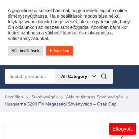
Cofidis expressz online áruhitel 0 % THM-el 10 hónapra!
A geponline.hu sütiket használ, hogy a lehető legjobb online
Most minden akciós HQ láncfűrészhez ajándékba adunk egy fűrészláncot!
élményt nyújthassa. Ha a beállítások módosítása nélkül
folytatja weboldalunk böngészését, akkor úgy tekintjük, hogy
Részletek ide kattintva!
Ön oldalunkon az összes sütit elfogadta. Azonban bármikor
testre szabhatja a sütibeállításokat és elolvashatja a
KERTÉSZETI – ERDÉSZETI – ÉPÍTŐIPARI GÉP WEBSHOP
sütiszabályzatunkat.
Süti beállítások
Elfogadom
0
All Category
Kezdőlap
Sövényvágók
Akkumulátoros Sövényvágók
Husqvarna 520iHT4 Magassági Sövényvágó – Csak Gép
Elfogyott.