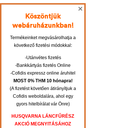
×
Köszöntjük
webáruházunkban!
Termékeinket megvásárolhatja a
következő fizetési módokkal:
-Utánvétes fizetés
-Bankkártyás fizetés Online
-Cofidis expressz online áruhitel
MOST 0% THM 10 hónapra!
(A fizetést követően átirányítjuk a
Cofidis weboldalára, ahol egy
gyors hitelbírálat vár Önre)
HUSQVARNA LÁNCFŰRÉSZ
AKCIÓ MEGNYITÁSÁHOZ