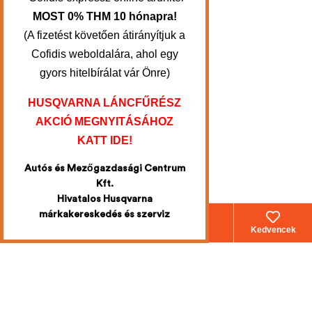
MOST 0% THM 10 hónapra!
(A fizetést követően átirányítjuk a
Cofidis weboldalára, ahol egy
gyors hitelbírálat vár Önre)
HUSQVARNA LÁNCFŰRÉSZ
AKCIÓ MEGNYITÁSÁHOZ
KATT IDE!
Autós és Mezőgazdasági Centrum
Kft.
Hivatalos Husqvarna
márkakereskedés és szerviz
Webáruház
Fiókom
Kosár
Kedvencek