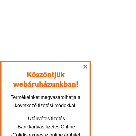
×
Köszöntjük
webáruházunkban!
Termékeinket megvásárolhatja a
következő fizetési módokkal:
-Utánvétes fizetés
-Bankkártyás fizetés Online
-Cofidis expressz online áruhitel