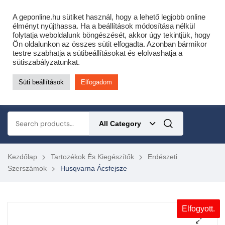
Cofidis expressz online áruhitel 0 % THM-el 10 hónapra!
A geponline.hu sütiket használ, hogy a lehető legjobb online
Most minden akciós HQ láncfűrészhez ajándékba adunk egy fűrészláncot!
élményt nyújthassa. Ha a beállítások módosítása nélkül
folytatja weboldalunk böngészését, akkor úgy tekintjük, hogy
Részletek ide kattintva!
Ön oldalunkon az összes sütit elfogadta. Azonban bármikor
testre szabhatja a sütibeállításokat és elolvashatja a
KERTÉSZETI – ERDÉSZETI – ÉPÍTŐIPARI GÉP WEBSHOP
sütiszabályzatunkat.
Süti beállítások
Elfogadom
0
All Category
Kezdőlap
Tartozékok És Kiegészítők
Erdészeti
Szerszámok
Husqvarna Ácsfejsze
Elfogyott.