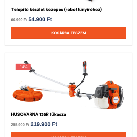
Telepítő készlet közepes (robotfűnyíróhoz)
54.900
Ft
60.990
Ft
KOSÁRBA TESZEM
-14%
HUSQVARNA 135R fűkasza
219.900
Ft
255.900
Ft