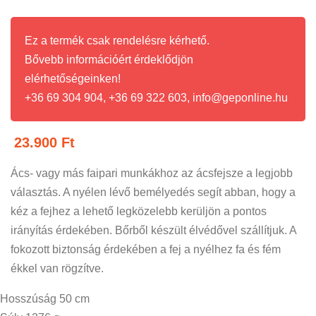
Ez a termék csak rendelésre kérhető.
Bővebb információért érdeklődjön
elérhetőségeinken!
+36 69 304 904, +36 69 322 603, info@geponline.hu
23.900
Ft
Ács- vagy más faipari munkákhoz az ácsfejsze a legjobb
választás. A nyélen lévő bemélyedés segít abban, hogy a
kéz a fejhez a lehető legközelebb kerüljön a pontos
irányítás érdekében. Bőrből készült élvédővel szállítjuk. A
fokozott biztonság érdekében a fej a nyélhez fa és fém
ékkel van rögzítve.
Hosszúság 50 cm