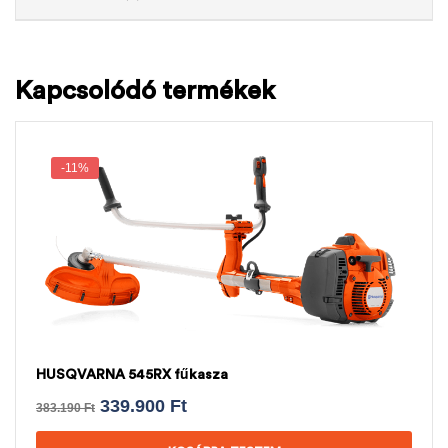
Kapcsolódó termékek
-11%
HUSQVARNA 545RX fűkasza
339.900
Ft
383.190
Ft