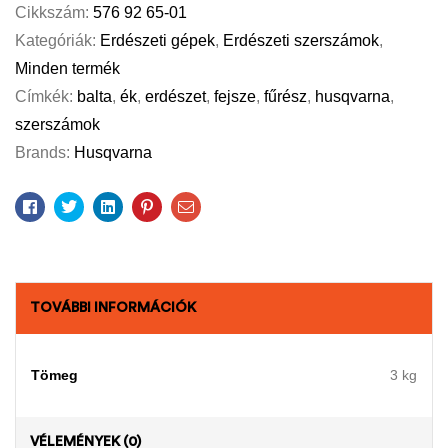
Cikkszám:
576 92 65-01
Kategóriák:
Erdészeti gépek
,
Erdészeti szerszámok
,
Minden termék
Címkék:
balta
,
ék
,
erdészet
,
fejsze
,
fűrész
,
husqvarna
,
szerszámok
Brands:
Husqvarna
Facebook
Twitter
Linkedin
Pinterest
Email
TOVÁBBI INFORMÁCIÓK
Tömeg
3 kg
VÉLEMÉNYEK (0)