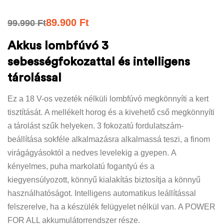
89.900
Ft
99.990
Ft
Akkus lombfúvó 3
sebességfokozattal és intelligens
tárolással
Ez a 18 V-os vezeték nélküli lombfúvó megkönnyíti a kert
tisztítását. A mellékelt horog és a kivehető cső megkönnyíti
a tárolást szűk helyeken. 3 fokozatú fordulatszám-
beállítása sokféle alkalmazásra alkalmassá teszi, a finom
virágágyásoktól a nedves levelekig a gyepen. A
kényelmes, puha markolatú fogantyú és a
kiegyensúlyozott, könnyű kialakítás biztosítja a könnyű
használhatóságot. Intelligens automatikus leállítással
felszerelve, ha a készülék felügyelet nélkül van. A POWER
FOR ALL akkumulátorrendszer része.