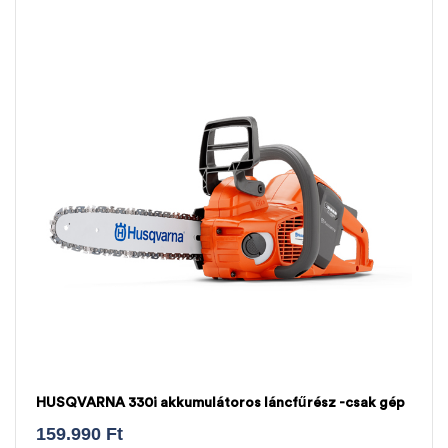
HUSQVARNA 330i akkumulátoros láncfűrész -csak gép
159.990
Ft