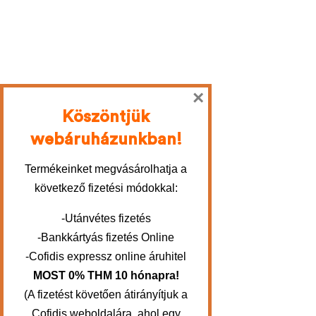
×
Köszöntjük
webáruházunkban!
Termékeinket megvásárolhatja a
következő fizetési módokkal:
-Utánvétes fizetés
-Bankkártyás fizetés Online
-Cofidis expressz online áruhitel
MOST 0% THM 10 hónapra!
(A fizetést követően átirányítjuk a
Cofidis weboldalára, ahol egy