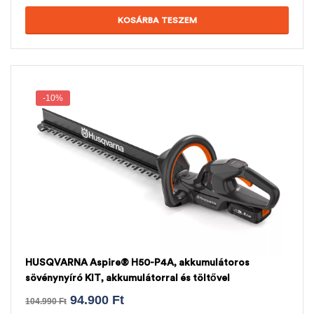
KOSÁRBA TESZEM
-10%
HUSQVARNA Aspire® H50-P4A, akkumulátoros
sövénynyíró KIT, akkumulátorral és töltővel
94.900
Ft
104.990
Ft