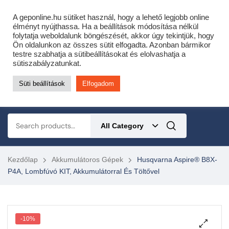
Cofidis expressz online áruhitel 0 % THM-el 10 hónapra!
A geponline.hu sütiket használ, hogy a lehető legjobb online
Most minden akciós HQ láncfűrészhez ajándékba adunk egy fűrészláncot!
élményt nyújthassa. Ha a beállítások módosítása nélkül
folytatja weboldalunk böngészését, akkor úgy tekintjük, hogy
Részletek ide kattintva!
Ön oldalunkon az összes sütit elfogadta. Azonban bármikor
testre szabhatja a sütibeállításokat és elolvashatja a
KERTÉSZETI – ERDÉSZETI – ÉPÍTŐIPARI GÉP WEBSHOP
sütiszabályzatunkat.
Süti beállítások
Elfogadom
0
All Category
Kezdőlap
Akkumulátoros Gépek
Husqvarna Aspire® B8X-
P4A, Lombfúvó KIT, Akkumulátorral És Töltővel
-10%