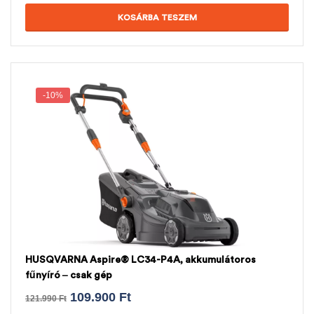
KOSÁRBA TESZEM
-10%
HUSQVARNA Aspire® LC34-P4A, akkumulátoros
fűnyíró – csak gép
109.900
Ft
121.990
Ft