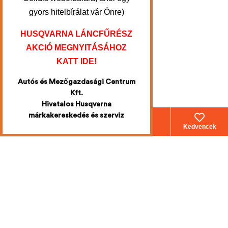
gyors hitelbírálat vár Önre)
HUSQVARNA LÁNCFŰRÉSZ
AKCIÓ MEGNYITÁSÁHOZ
KATT IDE!
Autós és Mezőgazdasági Centrum
Kft.
Hivatalos Husqvarna
márkakereskedés és szerviz
Webáruház
Fiókom
Kosár
Kedvencek