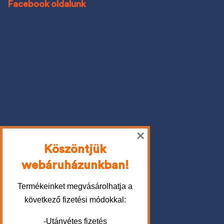
Facebook oldalunk
×
Köszöntjük
webáruházunkban!
Termékeinket megvásárolhatja a
következő fizetési módokkal:
-Utánvétes fizetés