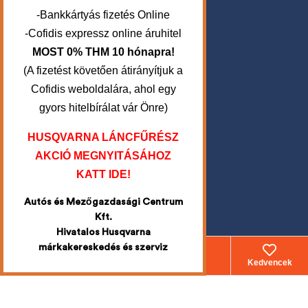
-Bankkártyás fizetés Online
-Cofidis expressz online áruhitel
MOST 0% THM 10 hónapra!
(A fizetést követően átirányítjuk a
Cofidis weboldalára, ahol egy
Üzletünk nyitvatartása
gyors hitelbírálat vár Önre)
Hétfőtől – Péntekig
HUSQVARNA LÁNCFŰRÉSZ
8:00 – 16:00
AKCIÓ MEGNYITÁSÁHOZ
KATT IDE!
Szombat:
ZÁRVA
Autós és Mezőgazdasági Centrum
Kft.
Vasárnap:
Hivatalos Husqvarna
ZÁRVA
márkakereskedés és szerviz
Webáruház
Fiókom
Kosár
Kedvencek