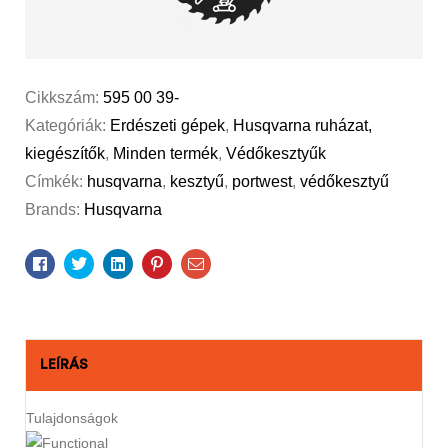
Cikkszám:
595 00 39-
Kategóriák:
Erdészeti gépek
,
Husqvarna ruházat,
kiegészítők
,
Minden termék
,
Védőkesztyűk
Címkék:
husqvarna
,
kesztyű
,
portwest
,
védőkesztyű
Brands:
Husqvarna
Facebook
Twitter
Linkedin
Pinterest
Email
LEÍRÁS
Tulajdonságok