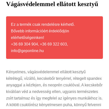
Vágásvédelemmel ellátott kesztyű
Ez a termék csak rendelésre kérhető.
Bővebb információért érdeklődjön
elérhetőségeinken!
+36 69 304 904, +36 69 322 603,
info@geponline.hu
Kényelmes, vágásvédelemmel ellátott kesztyű
kétrétegű, vízálló, kecskebőr tenyérrel, rétegelt spandex
anyaggal a kézfejen, és neoprén csuklóval. A kecskebőr
kiválóan véd a nedvesség ellen, ugyanis természetes
zsírt tartalmaz és így megfelel az igényes munkákhoz is.
A kötött csuklórész kényelmesen puha, könnyű felvenni