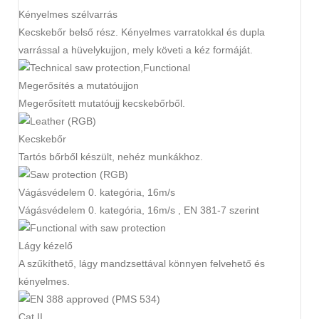
Kényelmes szélvarrás
Kecskebőr belső rész. Kényelmes varratokkal és dupla
varrással a hüvelykujjon, mely követi a kéz formáját.
Megerősítés a mutatóujjon
Megerősített mutatóujj kecskebőrből.
Kecskebőr
Tartós bőrből készült, nehéz munkákhoz.
Vágásvédelem 0. kategória, 16m/s
Vágásvédelem 0. kategória, 16m/s , EN 381-7 szerint
Lágy kézelő
A szűkíthető, lágy mandzsettával könnyen felvehető és
kényelmes.
Cat II