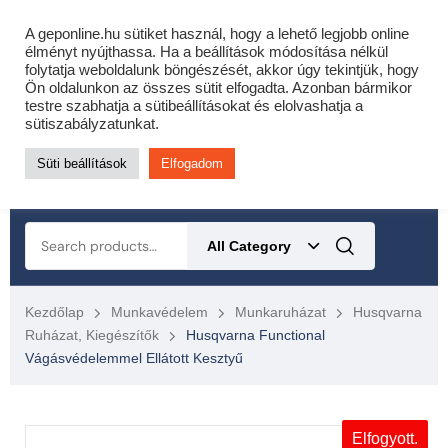
Cofidis expressz online áruhitel 0 % THM-el 10 hónapra!
A geponline.hu sütiket használ, hogy a lehető legjobb online
Most minden akciós HQ láncfűrészhez ajándékba adunk egy
élményt nyújthassa. Ha a beállítások módosítása nélkül
folytatja weboldalunk böngészését, akkor úgy tekintjük, hogy
fűrészláncot!
Részletek ide kattintva!
Ön oldalunkon az összes sütit elfogadta. Azonban bármikor
testre szabhatja a sütibeállításokat és elolvashatja a
KERTÉSZETI – ERDÉSZETI – ÉPÍTŐIPARI GÉP WEBSHOP
sütiszabályzatunkat.
Süti beállítások
Elfogadom
0
All Category
Kezdőlap
Munkavédelem
Munkaruházat
Husqvarna
Ruházat, Kiegészítők
Husqvarna Functional
Vágásvédelemmel Ellátott Kesztyű
Elfogyott.