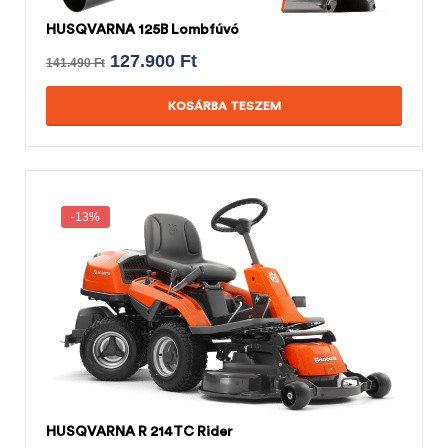
HUSQVARNA 125B Lombfúvó
127.900
Ft
141.490
Ft
KOSÁRBA TESZEM
-13%
HUSQVARNA R 214TC Rider