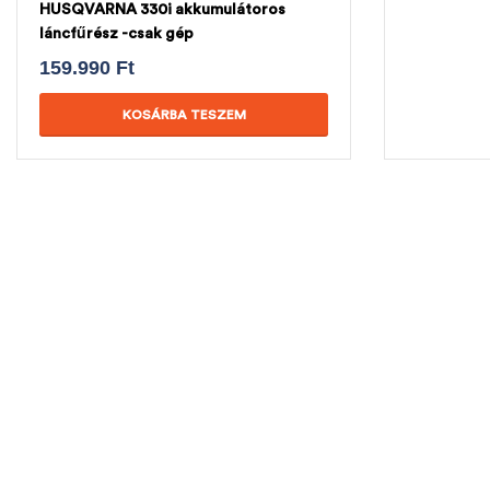
HUSQVARNA 330i akkumulátoros
láncfűrész -csak gép
159.990
Ft
KOSÁRBA TESZEM