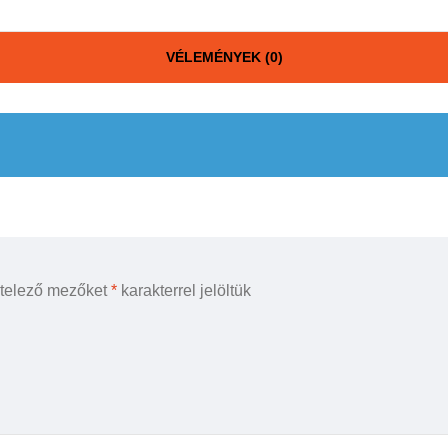
VÉLEMÉNYEK (0)
ötelező mezőket
*
karakterrel jelöltük