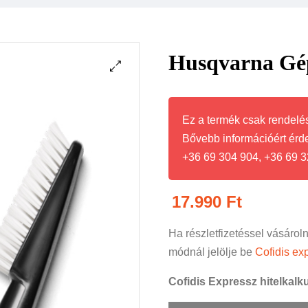
Husqvarna Gépk
Ez a termék csak rendelés
Bővebb információért érd
+36 69 304 904, +36 69 3
17.990
Ft
Ha részletfizetéssel vásárol
módnál jelölje be
Cofidis exp
Cofidis Expressz hitelkalku