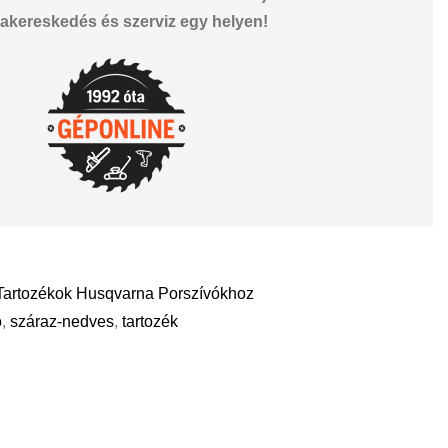
akereskedés és szerviz egy helyen!
Tartozékok Husqvarna Porszívókhoz
ó
,
száraz-nedves
,
tartozék
il