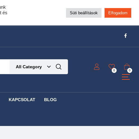
unk
pra!
t és
Süti beállítások
Elfogadom
t!
Részletek ide kattintva!
All Category
0
0
KAPCSOLAT
BLOG