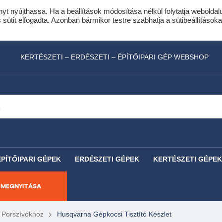
nyt nyújthassa. Ha a beállítások módosítása nélkül folytatja weboldal
idis expressz online áruhitel 0 % THM-el 10 hóna
ütit elfogadta. Azonban bármikor testre szabhatja a sütibeállításoka
láncfűrészhez ajándékba adunk egy fűrészlánco
KERTÉSZETI – ERDÉSZETI – ÉPÍTŐIPARI GÉP WEBSHOP
ÉPÍTŐIPARI GÉPEK
ERDÉSZETI GÉPEK
KERTÉSZETI GÉPEK
 MEGNYITÁSA
 Porszívókhoz
Husqvarna Gépkocsi Tisztító Készlet