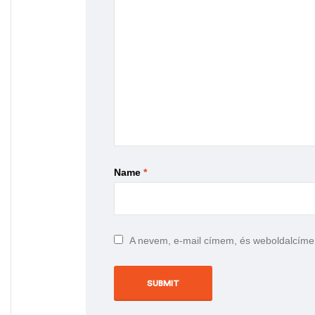
Name
*
A nevem, e-mail címem, és weboldalcím