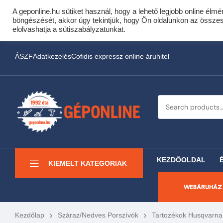
A geponline.hu sütiket használ, hogy a lehető legjobb online élmé
Cof
böngészését, akkor úgy tekintjük, hogy Ön oldalunkon az összes s
Most minden akciós HQ 
elolvashatja a sütiszabályzatunkat.
ÁSZF
Adatkezelés
Cofidis expressz online áruhitel
KEZDŐOLDAL
KIEMELT KATEGÓRIÁK
WEBÁRUHÁZ
Kezdőlap
Száraz/nedves Porszívók
Tartozékok Husqvarna