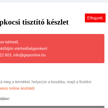
Elfogyott.
ocsi tisztító készlet
re kérhető.
eklődjön elérhetőségeinken!
22 603, info@geponline.hu
ná meg a terméket, helyezze a kosárba, majd a fizetési
ress online áruhitelt
.
látor: