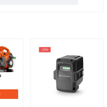
-10%
ó
M