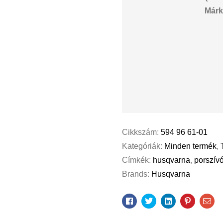
Márk
Cikkszám:
594 96 61-01
Kategóriák:
Minden termék
,
Címkék:
husqvarna
,
porszív
Brands:
Husqvarna
Facebook
Twitter
Linkedin
Pinterest
Ema