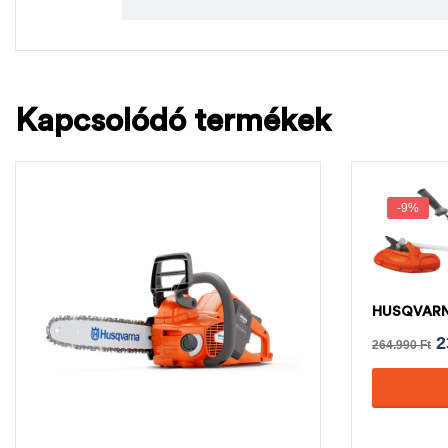
Kapcsolódó termékek
-9%
HUSQVARNA
2
264.990
Ft