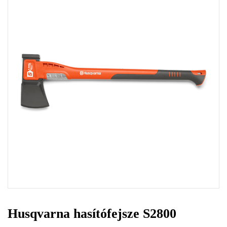
Husqvarna hasítófejsze S2800