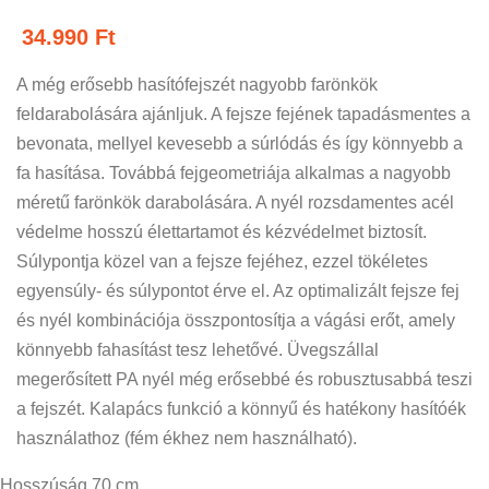
34.990
Ft
A még erősebb hasítófejszét nagyobb farönkök
feldarabolására ajánljuk. A fejsze fejének tapadásmentes a
bevonata, mellyel kevesebb a súrlódás és így könnyebb a
fa hasítása. Továbbá fejgeometriája alkalmas a nagyobb
méretű farönkök darabolására. A nyél rozsdamentes acél
védelme hosszú élettartamot és kézvédelmet biztosít.
Súlypontja közel van a fejsze fejéhez, ezzel tökéletes
egyensúly- és súlypontot érve el. Az optimalizált fejsze fej
és nyél kombinációja összpontosítja a vágási erőt, amely
könnyebb fahasítást tesz lehetővé. Üvegszállal
megerősített PA nyél még erősebbé és robusztusabbá teszi
a fejszét. Kalapács funkció a könnyű és hatékony hasítóék
használathoz (fém ékhez nem használható).
Hosszúság 70 cm