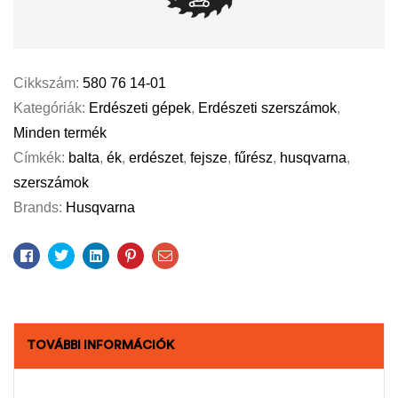
Cikkszám:
580 76 14-01
Kategóriák:
Erdészeti gépek
,
Erdészeti szerszámok
,
Minden termék
Címkék:
balta
,
ék
,
erdészet
,
fejsze
,
fűrész
,
husqvarna
,
szerszámok
Brands:
Husqvarna
Facebook
Twitter
Linkedin
Pinterest
Email
TOVÁBBI INFORMÁCIÓK