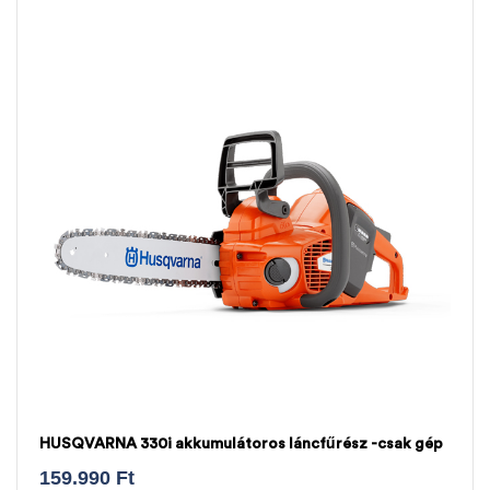
HUSQVARNA 330i akkumulátoros láncfűrész -csak gép
159.990
Ft