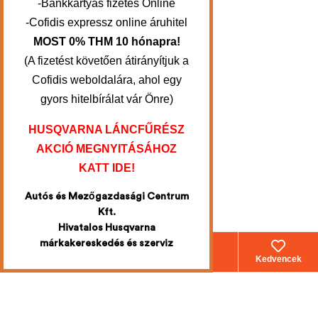
-Bankkártyás fizetés Online
-Cofidis expressz online áruhitel
MOST 0% THM 10 hónapra!
(A fizetést követően átirányítjuk a
Cofidis weboldalára, ahol egy
gyors hitelbírálat vár Önre)
HUSQVARNA LÁNCFŰRÉSZ
AKCIÓ MEGNYITÁSÁHOZ
KATT IDE!
Autós és Mezőgazdasági Centrum
Kft.
Hivatalos Husqvarna
márkakereskedés és szerviz
Webáruház
Fiókom
Kosár
Kedvencek