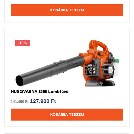
KOSÁRBA TESZEM
-10%
HUSQVARNA 125B Lombfúvó
127.900
Ft
141.490
Ft
KOSÁRBA TESZEM