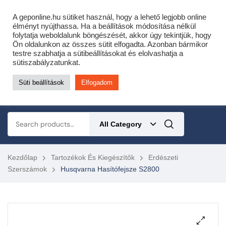
Cofidis expressz online áruhitel 0 % THM-el 10 hónapra!
A geponline.hu sütiket használ, hogy a lehető legjobb online
Most minden akciós HQ láncfűrészhez ajándékba adunk egy fűrészláncot!
élményt nyújthassa. Ha a beállítások módosítása nélkül
folytatja weboldalunk böngészését, akkor úgy tekintjük, hogy
Részletek ide kattintva!
Ön oldalunkon az összes sütit elfogadta. Azonban bármikor
testre szabhatja a sütibeállításokat és elolvashatja a
KERTÉSZETI – ERDÉSZETI – ÉPÍTŐIPARI GÉP WEBSHOP
sütiszabályzatunkat.
Süti beállítások
Elfogadom
0
All Category
Kezdőlap
Tartozékok És Kiegészítők
Erdészeti
Szerszámok
Husqvarna Hasítófejsze S2800