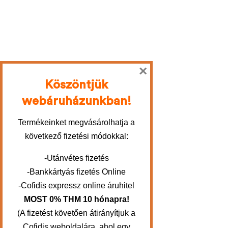
×
Köszöntjük
webáruházunkban!
Termékeinket megvásárolhatja a
következő fizetési módokkal:
-Utánvétes fizetés
-Bankkártyás fizetés Online
-Cofidis expressz online áruhitel
MOST 0% THM 10 hónapra!
(A fizetést követően átirányítjuk a
Cofidis weboldalára, ahol egy