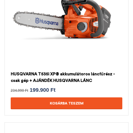
HUSQVARNA T535i XP® akkumulátoros láncfűrész -
csak gép + AJÁNDÉK HUSQVARNA LÁNC
199.900
Ft
234.990
Ft
KOSÁRBA TESZEM