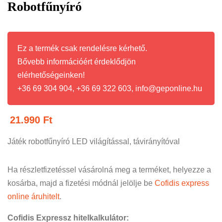
Robotfűnyíró
Ez a termék csak rendelésre kérhető.
Bővebb információért érdeklődjön
elérhetőségeinken!
+36 69 304 904, +36 69 322 603, info@geponline.hu
21.990
Ft
Játék robotfűnyíró LED világítással, távirányítóval
Ha részletfizetéssel vásárolná meg a terméket, helyezze a
kosárba, majd a fizetési módnál jelölje be
Cofidis express
online áruhitelt
.
Cofidis Expressz hitelkalkulátor: