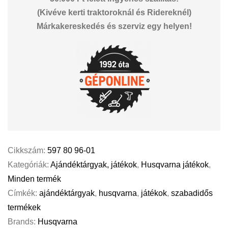
(Kivéve kerti traktoroknál és Ridereknél)
Márkakereskedés és szerviz egy helyen!
Cikkszám:
597 80 96-01
Kategóriák:
Ajándéktárgyak, játékok
,
Husqvarna játékok
,
Minden termék
Címkék:
ajándéktárgyak
,
husqvarna
,
játékok
,
szabadidős
termékek
Brands:
Husqvarna