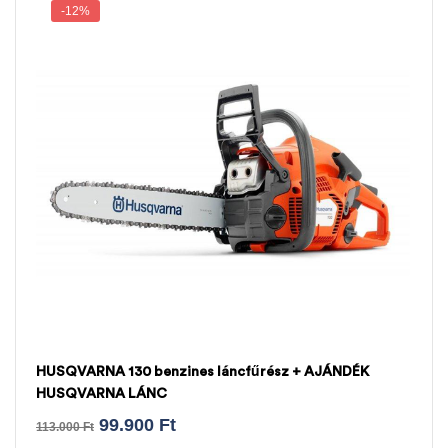
-12%
HUSQVARNA 130 benzines láncfűrész + AJÁNDÉK
HUSQVARNA LÁNC
99.900
Ft
113.000
Ft