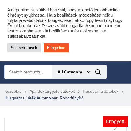
Cofidis expressz online áruhitel 0 % THM-el 10 hónapra!
A geponline.hu sütiket használ, hogy a lehető legjobb online
Most minden akciós HQ láncfűrészhez ajándékba adunk egy fűrészláncot!
élményt nyújthassa. Ha a beállítások módosítása nélkül
folytatja weboldalunk böngészését, akkor úgy tekintjük, hogy
Részletek ide kattintva!
Ön oldalunkon az összes sütit elfogadta. Azonban bármikor
testre szabhatja a sütibeállításokat és elolvashatja a
KERTÉSZETI – ERDÉSZETI – ÉPÍTŐIPARI GÉP WEBSHOP
sütiszabályzatunkat.
Süti beállítások
Elfogadom
0
All Category
Kezdőlap
Ajándéktárgyak, Játékok
Husqvarna Játékok
Husqvarna Játék Automower, Robotfűnyíró
Elfogyott.