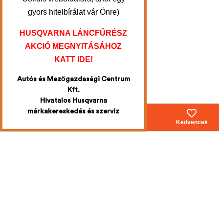
gyors hitelbírálat vár Önre)
HUSQVARNA LÁNCFŰRÉSZ
AKCIÓ MEGNYITÁSÁHOZ
KATT IDE!
Autós és Mezőgazdasági Centrum
Kft.
Hivatalos Husqvarna
márkakereskedés és szerviz
Webáruház
Fiókom
Kosár
Kedvencek