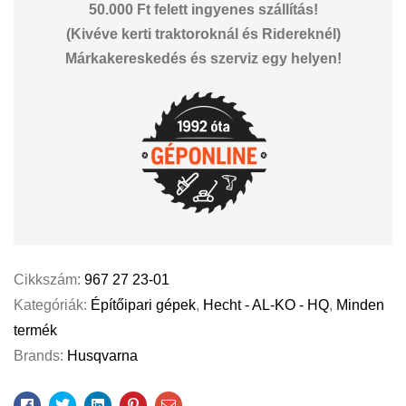
50.000 Ft felett ingyenes szállítás!
(Kivéve kerti traktoroknál és Ridereknél)
Márkakereskedés és szerviz egy helyen!
Cikkszám:
967 27 23-01
Kategóriák:
Építőipari gépek
,
Hecht - AL-KO - HQ
,
Minden
termék
Brands:
Husqvarna
Facebook
Twitter
Linkedin
Pinterest
Email