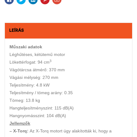
LEÍRÁS
Műszaki adatok
Léghűtéses, kétütemű motor
3
Lökettérfogat: 94 cm
Vágótárcsa átmérő: 370 mm
Vágási mélység: 270 mm
Teljesítmény: 4.8 kW
Teljesítmény / tömeg arány: 0.35
Tömeg: 13.8 kg
Hangteljesítményszint: 115 dB(A)
Hangnyomásszint: 104 dB(A)
Jellemzők
– X-Torq:
Az X-Torq motort úgy alakították ki, hogy a