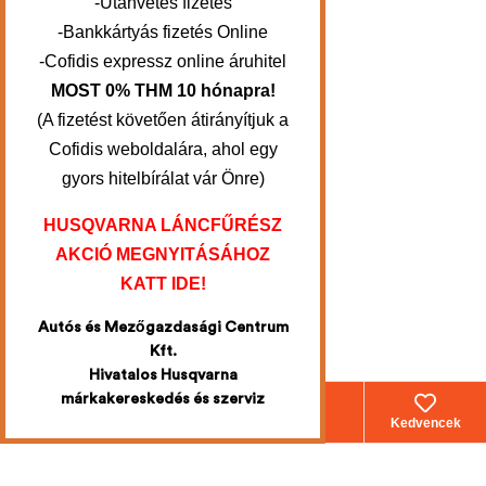
-Utánvétes fizetés
-Bankkártyás fizetés Online
-Cofidis expressz online áruhitel
MOST 0% THM 10 hónapra!
(A fizetést követően átirányítjuk a
Cofidis weboldalára, ahol egy
gyors hitelbírálat vár Önre)
HUSQVARNA LÁNCFŰRÉSZ
AKCIÓ MEGNYITÁSÁHOZ
KATT IDE!
Autós és Mezőgazdasági Centrum
Kft.
Hivatalos Husqvarna
márkakereskedés és szerviz
Webáruház
Fiókom
Kosár
Kedvencek