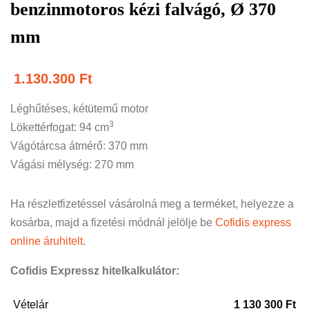
benzinmotoros kézi falvágó, Ø 370
mm
1.130.300
Ft
Léghűtéses, kétütemű motor
3
Lökettérfogat: 94 cm
Vágótárcsa átmérő: 370 mm
Vágási mélység: 270 mm
Ha részletfizetéssel vásárolná meg a terméket, helyezze a
kosárba, majd a fizetési módnál jelölje be
Cofidis express
online áruhitelt
.
Cofidis Expressz hitelkalkulátor: