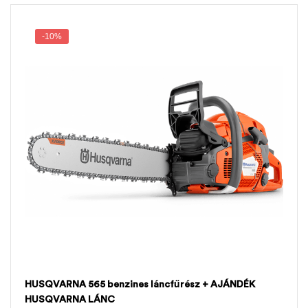
-10%
HUSQVARNA 565 benzines láncfűrész + AJÁNDÉK
HUSQVARNA LÁNC