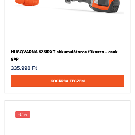
HUSQVARNA 535iRXT akkumulátoros fűkasza – csak
gép
335.990
Ft
KOSÁRBA TESZEM
-14%