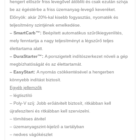
hengert először friss levegővel átöblíti és csak ezután szívja
be az égéstérbe a friss üzemanyag-levegő keveréket.
Előnyök: akár 20%-kal kisebb fogyasztás, nyomaték és
teljesítmény szintjének emelkedése.
– SmartCarb™:
Beépített automatikus szűrőkiegyenlítés,
mely fenntartja a nagy teljesítményt a légszűrő teljes
élettartama alatt.
– DuraStarter™:
A porszigetelt indítószerkezet növeli a gép
megbízhatóságát és az élettartamát.
– EasyStart:
A nyomás csökkentésével a hengerben
könnyebb indítást biztosít.
Egyéb jellemzők
– légtisztító
– Poly-V szíj: Jobb erőátvitelt biztosít, ritkábban kell
újrafeszíteni és ritkábban kell szervizelni.
– tömítéses átvitel
– üzemanyagszint-kijelző a tartályban
– nedves vágókészlet