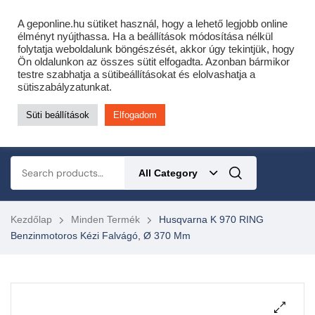
Cofidis expressz online áruhitel 0 % THM-el 10 hónapra!
A geponline.hu sütiket használ, hogy a lehető legjobb online
Most minden akciós HQ láncfűrészhez ajándékba adunk egy fűrészláncot!
élményt nyújthassa. Ha a beállítások módosítása nélkül
folytatja weboldalunk böngészését, akkor úgy tekintjük, hogy
Részletek ide kattintva!
Ön oldalunkon az összes sütit elfogadta. Azonban bármikor
testre szabhatja a sütibeállításokat és elolvashatja a
KERTÉSZETI – ERDÉSZETI – ÉPÍTŐIPARI GÉP WEBSHOP
sütiszabályzatunkat.
Süti beállítások
Elfogadom
0
All Category
Kezdőlap
Minden Termék
Husqvarna K 970 RING
Benzinmotoros Kézi Falvágó, Ø 370 Mm