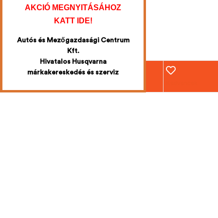
AKCIÓ MEGNYITÁSÁHOZ
KATT IDE!
Autós és Mezőgazdasági Centrum
Kft.
Hivatalos Husqvarna
márkakereskedés és szerviz
Webáruház
Fiókom
Kosár
Kedvencek
Iratkozzon fel
a legújabb
akciókért