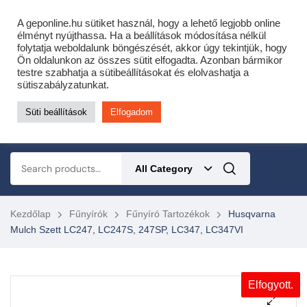
Cofidis expressz online áruhitel 0 % THM-el 10 hónapra!
A geponline.hu sütiket használ, hogy a lehető legjobb online
Most minden akciós HQ láncfűrészhez ajándékba adunk egy fűrészláncot!
élményt nyújthassa. Ha a beállítások módosítása nélkül
folytatja weboldalunk böngészését, akkor úgy tekintjük, hogy
Részletek ide kattintva!
Ön oldalunkon az összes sütit elfogadta. Azonban bármikor
testre szabhatja a sütibeállításokat és elolvashatja a
KERTÉSZETI – ERDÉSZETI – ÉPÍTŐIPARI GÉP WEBSHOP
sütiszabályzatunkat.
Süti beállítások
Elfogadom
0
All Category
Kezdőlap
Fűnyírók
Fűnyíró Tartozékok
Husqvarna
Mulch Szett LC247, LC247S, 247SP, LC347, LC347VI
Elfogyott.