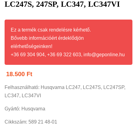
LC247S, 247SP, LC347, LC347VI
Ez a termék csak rendelésre kérhető.
Bővebb információért érdeklődjön
elérhetőségeinken!
+36 69 304 904, +36 69 322 603, info@geponline.hu
18.500
Ft
Felhasználható: Husqvarna LC247, LC247S, LC247SP,
LC347, LC347VI
Gyártó: Husqvarna
Cikkszám: 589 21 48-01