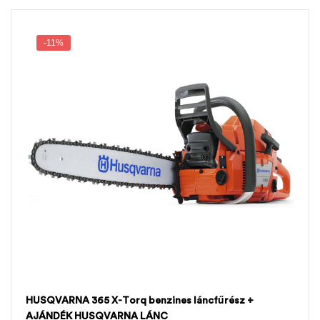
-11%
HUSQVARNA 365 X-Torq benzines láncfűrész +
AJÁNDÉK HUSQVARNA LÁNC