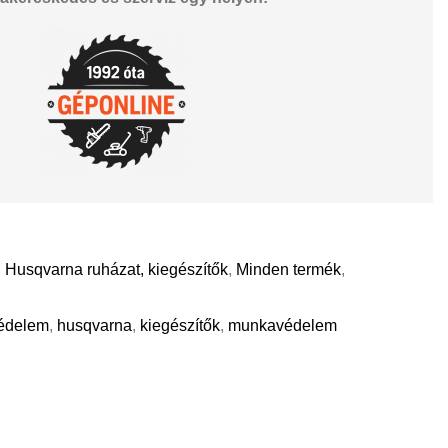
,
Husqvarna ruházat, kiegészítők
,
Minden termék
,
védelem
,
husqvarna
,
kiegészítők
,
munkavédelem
il