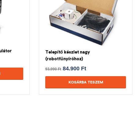
látor
Telepítő készlet nagy
(robotfűnyíróhoz)
84.900
Ft
93.990
Ft
M
KOSÁRBA TESZEM