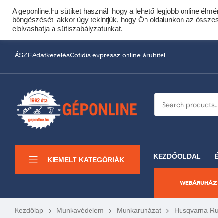
A geponline.hu sütiket használ, hogy a lehető legjobb online élmé
Cof
böngészését, akkor úgy tekintjük, hogy Ön oldalunkon az összes s
Most minden akciós HQ 
elolvashatja a sütiszabályzatunkat.
ÁSZF
Adatkezelés
Cofidis expressz online áruhitel
KEZDŐOLDAL
KIEMELT KATEGÓRIÁK
WEBÁRUHÁZ
Kezdőlap
Munkavédelem
Munkaruházat
Husqvarna Ruh