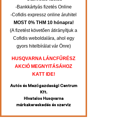
-Bankkártyás fizetés Online
-Cofidis expressz online áruhitel
MOST 0% THM 10 hónapra!
(A fizetést követően átirányítjuk a
Cofidis weboldalára, ahol egy
gyors hitelbírálat vár Önre)
HUSQVARNA LÁNCFŰRÉSZ
AKCIÓ MEGNYITÁSÁHOZ
KATT IDE!
Autós és Mezőgazdasági Centrum
Kft.
Hivatalos Husqvarna
márkakereskedés és szerviz