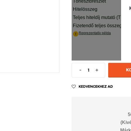
-
+
K
KEDVENCEKHEZ AD
5
(Kiv
Márk