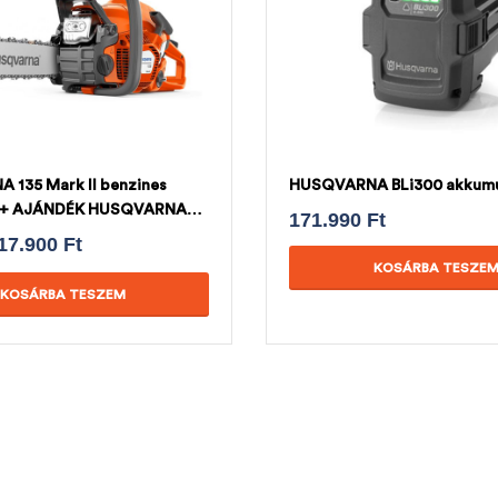
135 Mark II benzines
HUSQVARNA BLi300 akkumu
z + AJÁNDÉK HUSQVARNA
171.990
Ft
17.900
Ft
KOSÁRBA TESZE
KOSÁRBA TESZEM