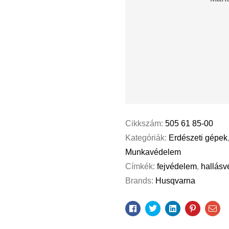
Cikkszám:
505 61 85-00
Kategóriák:
Erdészeti gépek
Munkavédelem
Címkék:
fejvédelem
,
hallás
Brands:
Husqvarna
Facebook
Twitter
Linkedin
Pinterest
Ema