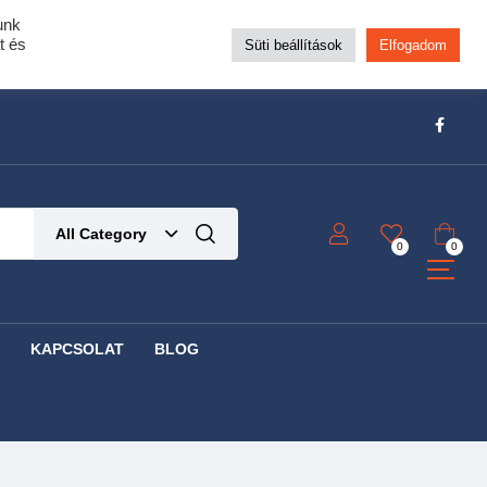
unk
pra!
t és
Süti beállítások
Elfogadom
t!
Részletek ide kattintva!
All Category
0
0
KAPCSOLAT
BLOG