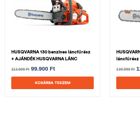
HUSQVARNA 130 benzines láncfűrész
HUSQVARNA 
+ AJÁNDÉK HUSQVARNA LÁNC
láncfűrés
LÁNC
99.900
Ft
1
113.000
Ft
130.990
Ft
KOSÁRBA TESZEM