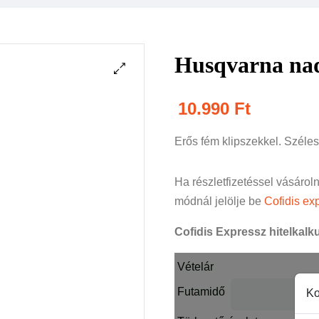
Husqvarna nad
10.990
Ft
Erős fém klipszekkel. Széles
Ha részletfizetéssel vásárol
módnál jelölje be
Cofidis exp
Cofidis Expressz hitelkalku