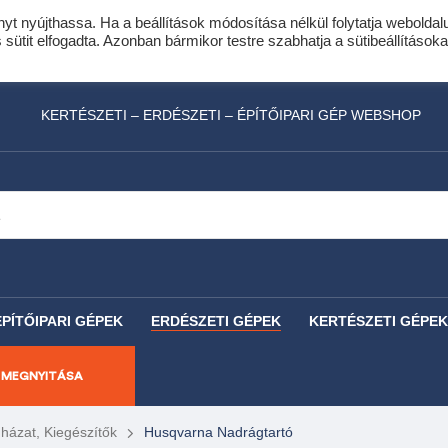
nyt nyújthassa. Ha a beállítások módosítása nélkül folytatja weboldal
idis expressz online áruhitel 0 % THM-el 10 hóna
ütit elfogadta. Azonban bármikor testre szabhatja a sütibeállításoka
láncfűrészhez ajándékba adunk egy fűrészlánco
KERTÉSZETI – ERDÉSZETI – ÉPÍTŐIPARI GÉP WEBSHOP
ÉPÍTŐIPARI GÉPEK
ERDÉSZETI GÉPEK
KERTÉSZETI GÉPEK
 MEGNYITÁSA
ázat, Kiegészítők
Husqvarna Nadrágtartó