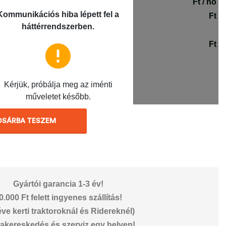
OSÁRBA TESZEM
Gyártói garancia 1-3 év!
0.000 Ft felett ingyenes szállítás!
éve kerti traktoroknál és Ridereknél)
akereskedés és szerviz egy helyen!