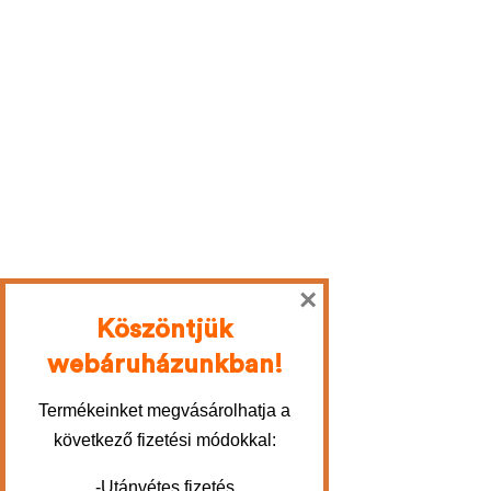
×
Köszöntjük
webáruházunkban!
Termékeinket megvásárolhatja a
következő fizetési módokkal:
-Utánvétes fizetés