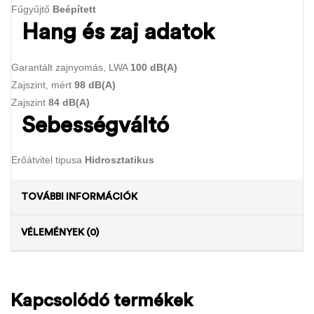
Fűgyűjtő
Beépített
Hang és zaj adatok
Garantált zajnyomás, LWA
100 dB(A)
Zajszint, mért
98 dB(A)
Zajszint
84 dB(A)
Sebességváltó
Erőátvitel tipusa
Hidrosztatikus
TOVÁBBI INFORMÁCIÓK
VÉLEMÉNYEK (0)
Kapcsolódó termékek