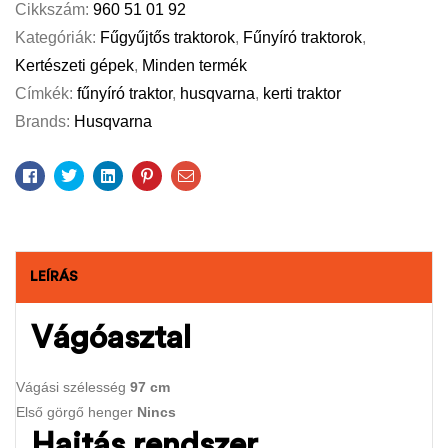
Cikkszám:
960 51 01 92
Kategóriák:
Fűgyűjtős traktorok
,
Fűnyíró traktorok
,
Kertészeti gépek
,
Minden termék
Címkék:
fűnyíró traktor
,
husqvarna
,
kerti traktor
Brands:
Husqvarna
Facebook
Twitter
Linkedin
Pinterest
Email
LEÍRÁS
Vágóasztal
Vágási szélesség
97 cm
Első görgő henger
Nincs
Hajtás rendszer