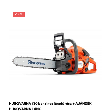
-12%
HUSQVARNA 130 benzines láncfűrész + AJÁNDÉK
HUSQVARNA LÁNC