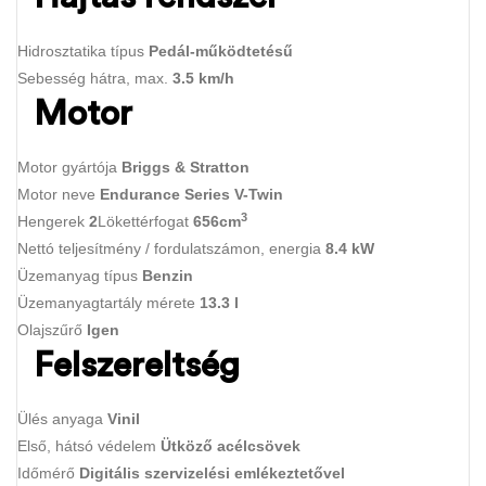
Hidrosztatika típus
Pedál-működtetésű
Sebesség hátra, max.
3.5 km/h
Motor
Motor gyártója
Briggs & Stratton
Motor neve
Endurance Series V-Twin
3
Hengerek
2
Lökettérfogat
656cm
Nettó teljesítmény / fordulatszámon, energia
8.4 kW
Üzemanyag típus
Benzin
Üzemanyagtartály mérete
13.3 l
Olajszűrő
Igen
Felszereltség
Ülés anyaga
Vinil
Első, hátsó védelem
Ütköző acélcsövek
Időmérő
Digitális szervizelési emlékeztetővel