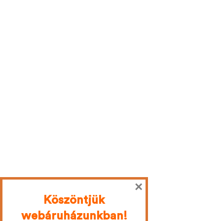
×
Köszöntjük
webáruházunkban!