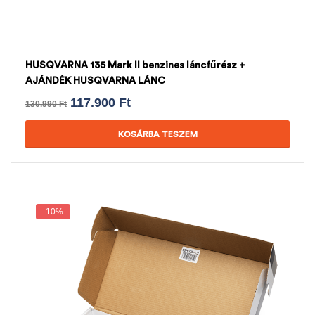
HUSQVARNA 135 Mark II benzines láncfűrész +
AJÁNDÉK HUSQVARNA LÁNC
117.900
Ft
130.990
Ft
KOSÁRBA TESZEM
-10%