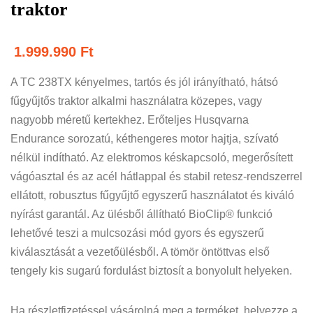
traktor
1.999.990
Ft
A TC 238TX kényelmes, tartós és jól irányítható, hátsó
fűgyűjtős traktor alkalmi használatra közepes, vagy
nagyobb méretű kertekhez. Erőteljes Husqvarna
Endurance sorozatú, kéthengeres motor hajtja, szívató
nélkül indítható. Az elektromos késkapcsoló, megerősített
vágóasztal és az acél hátlappal és stabil retesz-rendszerrel
ellátott, robusztus fűgyűjtő egyszerű használatot és kiváló
nyírást garantál. Az ülésből állítható BioClip® funkció
lehetővé teszi a mulcsozási mód gyors és egyszerű
kiválasztását a vezetőülésből. A tömör öntöttvas első
tengely kis sugarú fordulást biztosít a bonyolult helyeken.
Ha részletfizetéssel vásárolná meg a terméket, helyezze a