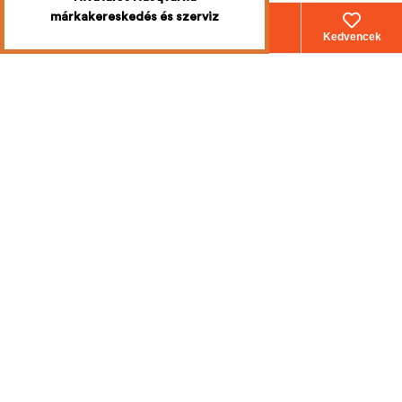
márkakereskedés és szerviz
Webáruház
Fiókom
Kosár
Kedvencek
Iratkozzon fel
a legújabb
akciókért
Mi emailben értesítjük Önt!