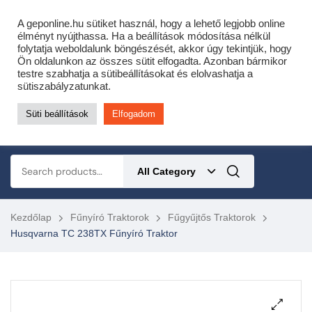
Cofidis expressz online áruhitel 0 % THM-el 10 hónapra!
A geponline.hu sütiket használ, hogy a lehető legjobb online
Most minden akciós HQ láncfűrészhez ajándékba adunk egy fűrészláncot!
élményt nyújthassa. Ha a beállítások módosítása nélkül
folytatja weboldalunk böngészését, akkor úgy tekintjük, hogy
Részletek ide kattintva!
Ön oldalunkon az összes sütit elfogadta. Azonban bármikor
testre szabhatja a sütibeállításokat és elolvashatja a
KERTÉSZETI – ERDÉSZETI – ÉPÍTŐIPARI GÉP WEBSHOP
sütiszabályzatunkat.
Süti beállítások
Elfogadom
0
All Category
Kezdőlap
Fűnyíró Traktorok
Fűgyűjtős Traktorok
Husqvarna TC 238TX Fűnyíró Traktor