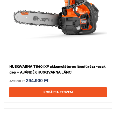
HUSQVARNA T540i XP akkumulátoros láncfűrész -csak
gép + AJÁNDÉK HUSQVARNA LÁNC
294.900
Ft
329.990
Ft
KOSÁRBA TESZEM