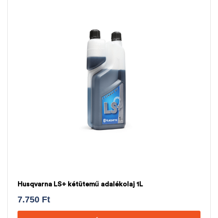
Husqvarna LS+ kétütemű adalékolaj 1L
7.750
Ft