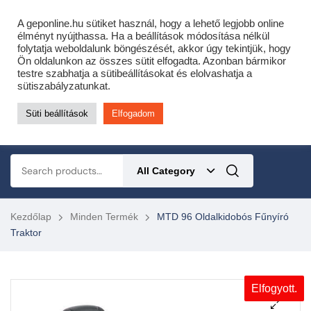
Cofidis expressz online áruhitel 0 % THM-el 10 hónapra!
A geponline.hu sütiket használ, hogy a lehető legjobb online
Most minden akciós HQ láncfűrészhez ajándékba adunk egy fűrészláncot!
élményt nyújthassa. Ha a beállítások módosítása nélkül
folytatja weboldalunk böngészését, akkor úgy tekintjük, hogy
Részletek ide kattintva!
Ön oldalunkon az összes sütit elfogadta. Azonban bármikor
testre szabhatja a sütibeállításokat és elolvashatja a
KERTÉSZETI – ERDÉSZETI – ÉPÍTŐIPARI GÉP WEBSHOP
sütiszabályzatunkat.
Süti beállítások
Elfogadom
0
All Category
Kezdőlap
Minden Termék
MTD 96 Oldalkidobós Fűnyíró
Traktor
Elfogyott.