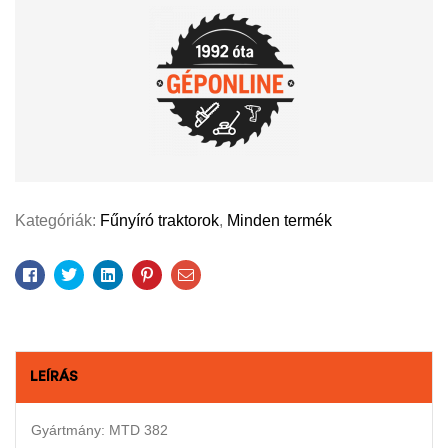
Kategóriák:
Fűnyíró traktorok
,
Minden termék
Facebook
Twitter
Linkedin
Pinterest
Email
LEÍRÁS
Gyártmány: MTD 382