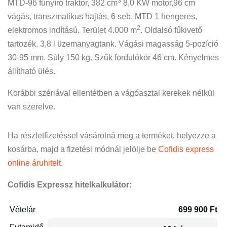
3
MTD-96 fűnyíró traktor, 382 cm
8,0 KW motor,96 cm
vágás, transzmatikus hajtás, 6 seb, MTD 1 hengeres,
2
elektromos indítású. Terület 4.000 m
. Oldalsó fűkivető
tartozék. 3,8 l üzemanyagtank. Vágási magasság 5-pozíció
30-95 mm. Súly 150 kg. Szűk fordulókör 46 cm. Kényelmes
állítható ülés.
Korábbi szériával ellentétben a vágóasztal kerekek nélkül
van szerelve.
Ha részletfizetéssel vásárolná meg a terméket, helyezze a
kosárba, majd a fizetési módnál jelölje be
Cofidis express
online áruhitelt
.
Cofidis Expressz hitelkalkulátor: