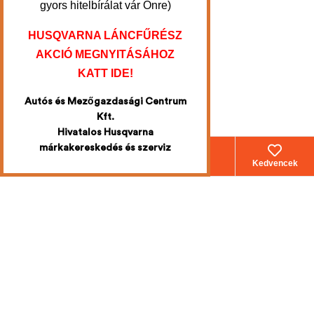
gyors hitelbírálat vár Önre)
HUSQVARNA LÁNCFŰRÉSZ
AKCIÓ MEGNYITÁSÁHOZ
KATT IDE!
Autós és Mezőgazdasági Centrum
Kft.
Hivatalos Husqvarna
márkakereskedés és szerviz
Webáruház
Fiókom
Kosár
Kedvencek